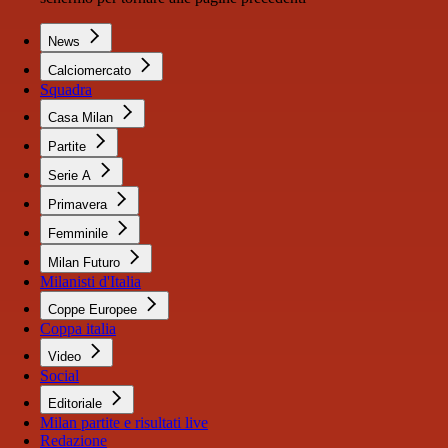
News
Calciomercato
Squadra
Casa Milan
Partite
Serie A
Primavera
Femminile
Milan Futuro
Milanisti d'Italia
Coppe Europee
Coppa italia
Video
Social
Editoriale
Milan partite e risultati live
Redazione