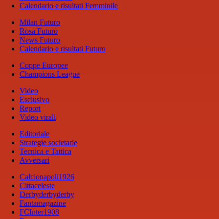
Calendario e risultati Femminile
Milan Futuro
Rosa Futuro
News Futuro
Calendario e risultati Futuro
Coppe Europee
Champions League
Video
Esclusivo
Report
Video virali
Editoriale
Strategie societarie
Tecnica e Tattica
Avversari
Calcionapoli1926
Cittaceleste
Derbyderbyderby
Fantamagazine
FCInter1908