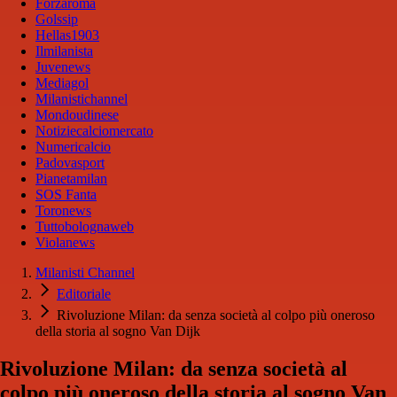
Forzaroma
Golssip
Hellas1903
Ilmilanista
Juvenews
Mediagol
Milanistichannel
Mondoudinese
Notiziecalciomercato
Numericalcio
Padovasport
Pianetamilan
SOS Fanta
Toronews
Tuttobolognaweb
Violanews
Milanisti Channel
Editoriale
Rivoluzione Milan: da senza società al colpo più oneroso
della storia al sogno Van Dijk
Rivoluzione Milan: da senza società al
colpo più oneroso della storia al sogno Van