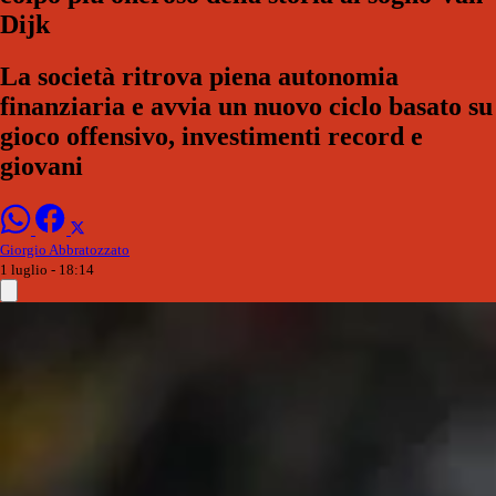
Dijk
La società ritrova piena autonomia
finanziaria e avvia un nuovo ciclo basato su
gioco offensivo, investimenti record e
giovani
Giorgio Abbratozzato
1 luglio - 18:14