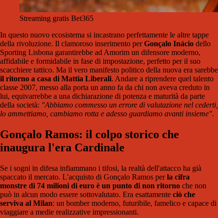
Streaming gratis Bet365
In questo nuovo ecosistema si incastrano perfettamente le altre tappe
della rivoluzione. Il clamoroso inserimento per
Gonçalo Inácio
dello
Sporting Lisbona garantirebbe ad Amorim un difensore moderno,
affidabile e formidabile in fase di impostazione, perfetto per il suo
scacchiere tattico. Ma il vero manifesto politico della nuova era sarebbe
il ritorno a casa di Mattia Liberali
. Andare a riprendere quel talento
classe 2007, messo alla porta un anno fa da chi non aveva creduto in
lui, equivarrebbe a una dichiarazione di potenza e maturità da parte
della società:
"Abbiamo commesso un errore di valutazione nel cederti,
lo ammettiamo, cambiamo rotta e adesso guardiamo avanti insieme"
.
Gonçalo Ramos: il colpo storico che
inaugura l'era Cardinale
Se i sogni in difesa infiammano i tifosi, la realtà dell'attacco ha già
spaccato il mercato. L'acquisto di Gonçalo Ramos per
la cifra
monstre di 74 milioni di euro è un punto di non ritorno
che non
può in alcun modo essere sottovalutato. Era esattamente
ciò che
serviva al Milan
: un bomber moderno, futuribile, famelico e capace di
viaggiare a medie realizzative impressionanti.