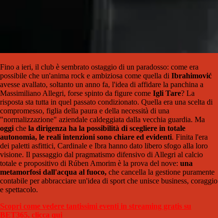
Fino a ieri, il club è sembrato ostaggio di un paradosso: come era
possibile che un'anima rock e ambiziosa come quella di
Ibrahimović
avesse avallato, soltanto un anno fa, l'idea di affidare la panchina a
Massimiliano Allegri, forse spinto da figure come
Igli Tare
? La
risposta sta tutta in quel passato condizionato. Quella era una scelta di
compromesso, figlia della paura e della necessità di una
"normalizzazione" aziendale caldeggiata dalla vecchia guardia. Ma
oggi
che
la dirigenza ha la possibilità di scegliere in totale
autonomia,
le reali intenzioni sono chiare ed evidenti
. Finita l'era
dei paletti asfittici, Cardinale e Ibra hanno dato libero sfogo alla loro
visione. Il passaggio dal pragmatismo difensivo di Allegri al calcio
totale e propositivo di Rúben Amorim è la prova del nove:
una
metamorfosi dall'acqua al fuoco,
che cancella la gestione puramente
contabile per abbracciare un'idea di sport che unisce business, coraggio
e spettacolo.
Scopri come vedere tantissimi eventi in streaming gratis su
BET365, clicca qui