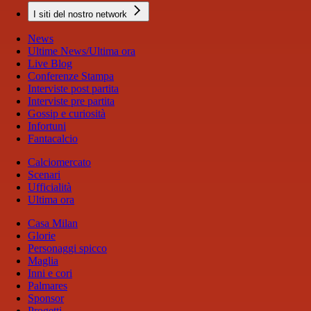
I siti del nostro network
News
Ultime News/Ultima ora
Live Blog
Conferenze Stampa
Interviste post partita
Interviste pre partita
Gossip e curiosità
Infortuni
Fantacalcio
Calciomercato
Scenari
Ufficialità
Ultima ora
Casa Milan
Glorie
Personaggi spicco
Maglia
Inni e cori
Palmares
Sponsor
Progetti