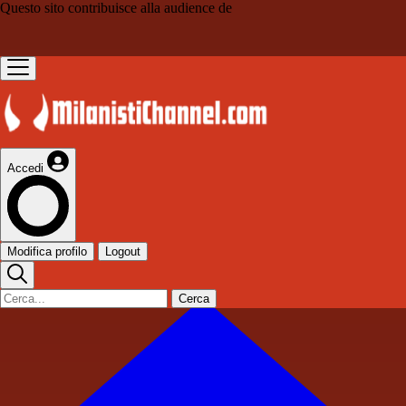
Questo sito contribuisce alla audience de
Accedi
Modifica profilo
Logout
Cerca