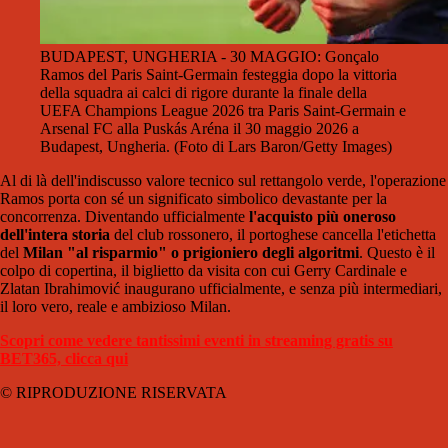
BUDAPEST, UNGHERIA - 30 MAGGIO: Gonçalo
Ramos del Paris Saint-Germain festeggia dopo la vittoria
della squadra ai calci di rigore durante la finale della
UEFA Champions League 2026 tra Paris Saint-Germain e
Arsenal FC alla Puskás Aréna il 30 maggio 2026 a
Budapest, Ungheria. (Foto di Lars Baron/Getty Images)
Al di là dell'indiscusso valore tecnico sul rettangolo verde, l'operazione
Ramos porta con sé un significato simbolico devastante per la
concorrenza. Diventando ufficialmente
l'acquisto più oneroso
dell'intera storia
del club rossonero, il portoghese cancella l'etichetta
del
Milan "al risparmio" o prigioniero degli algoritmi
. Questo è il
colpo di copertina, il biglietto da visita con cui Gerry Cardinale e
Zlatan Ibrahimović inaugurano ufficialmente, e senza più intermediari,
il loro vero, reale e ambizioso Milan.
Scopri come vedere tantissimi eventi in streaming gratis su
BET365, clicca qui
© RIPRODUZIONE RISERVATA