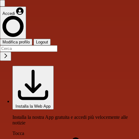
Accedi
Modifica profilo
Logout
Installa la Web App
Installa la nostra App gratuita e accedi più velocemente alle
notizie
Tocca