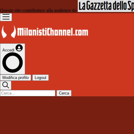
Questo sito contribuisce alla audience de
Accedi
Modifica profilo
Logout
Cerca