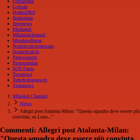
Forzaroma
Golssip
Hellas1903
Ilmilanista
Juvenews
Mediagol
Milanistichannel
Mondoudinese
Notiziecalciomercato
Numericalcio
Padovasport
Pianetamilan
SOS Fanta
Toronews
Tuttobolognaweb
Violanews
Milanisti Channel
News
Allegri post Atalanta-Milan: "Questa squadra deve essere più
convinta, su Leao..."
Commenti: Allegri post Atalanta-Milan:
"Questa squadra deve essere più convinta,