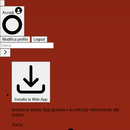
Accedi
Modifica profilo
Logout
Installa la Web App
Installa la nostra App gratuita e accedi più velocemente alle
notizie
Tocca