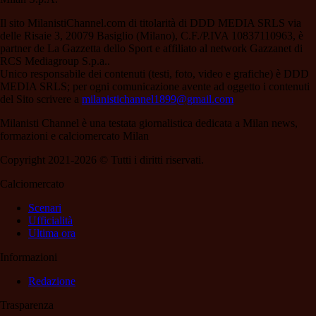
Il sito MilanistiChannel.com di titolarità di DDD MEDIA SRLS via
delle Risaie 3, 20079 Basiglio (Milano), C.F./P.IVA 10837110963, è
partner de La Gazzetta dello Sport e affiliato al network Gazzanet di
RCS Mediagroup S.p.a..
Unico responsabile dei contenuti (testi, foto, video e grafiche) è DDD
MEDIA SRLS; per ogni comunicazione avente ad oggetto i contenuti
del Sito scrivere a
milanistichannel1899@gmail.com
Milanisti Channel è una testata giornalistica dedicata a Milan news,
formazioni e calciomercato Milan
Copyright 2021-2026 © Tutti i diritti riservati.
Calciomercato
Scenari
Ufficialità
Ultima ora
Informazioni
Redazione
Trasparenza