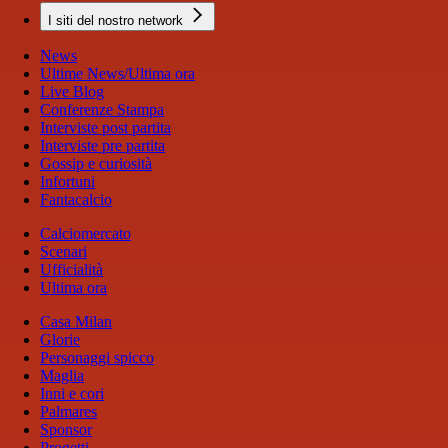
I siti del nostro network
News
Ultime News/Ultima ora
Live Blog
Conferenze Stampa
Interviste post partita
Interviste pre partita
Gossip e curiosità
Infortuni
Fantacalcio
Calciomercato
Scenari
Ufficialità
Ultima ora
Casa Milan
Glorie
Personaggi spicco
Maglia
Inni e cori
Palmares
Sponsor
Progetti