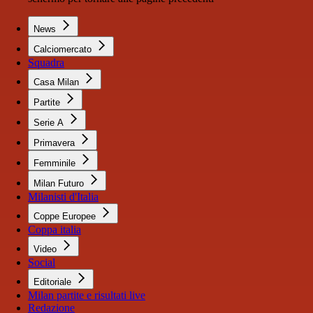
News
Calciomercato
Squadra
Casa Milan
Partite
Serie A
Primavera
Femminile
Milan Futuro
Milanisti d'Italia
Coppe Europee
Coppa italia
Video
Social
Editoriale
Milan partite e risultati live
Redazione