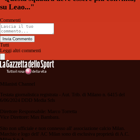
su Leao..."
Commenti
Invia Commento
Tutti
Leggi altri commenti
Milanisti Channel
Testata giornalistica registrata - Aut. Trib. di Milano n. 6415 del
6/06/2024 DDD Media Srls
Direttore Responsabile: Marco Torretta
Vice Direttore: Max Bambara.
Sito non ufficiale e non connesso all' associazione calcio Milan.
Marchio e logo dell' AC Milan sono di esclusiva proprietà di A.C.
Milan S.p.A.