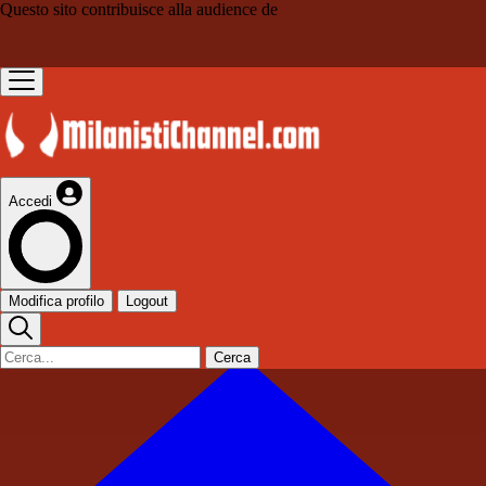
Questo sito contribuisce alla audience de
Accedi
Modifica profilo
Logout
Cerca