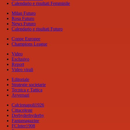
Calendario e risultati Femminile
Milan Futuro
Rosa Futuro
News Futuro
Calendario e risultati Futuro
Coppe Europee
Champions League
Video
Esclusivo
Report
Video virali
Editoriale
Strategie societarie
Tecnica e Tattica
Avversari
Calcionapoli1926
Cittaceleste
Derbyderbyderby
Fantamagazine
FCInter1908