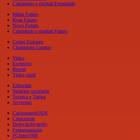
Calendario e risultati Femminile
Milan Futuro
Rosa Futuro
News Futuro
Calendario e risultati Futuro
Coppe Europee
Champions League
Video
Esclusivo
Report
Video virali
Editoriale
Strategie societarie
Tecnica e Tattica
Avversari
Calcionapoli1926
Cittaceleste
Derbyderbyderby
Fantamagazine
FCInter1908