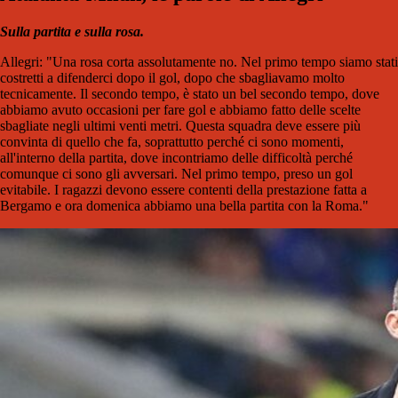
Sulla partita e sulla rosa.
Allegri: "Una rosa corta assolutamente no. Nel primo tempo siamo stati
costretti a difenderci dopo il gol, dopo che sbagliavamo molto
tecnicamente. Il secondo tempo, è stato un bel secondo tempo, dove
abbiamo avuto occasioni per fare gol e abbiamo fatto delle scelte
sbagliate negli ultimi venti metri. Questa squadra deve essere più
convinta di quello che fa, soprattutto perché ci sono momenti,
all'interno della partita, dove incontriamo delle difficoltà perché
comunque ci sono gli avversari. Nel primo tempo, preso un gol
evitabile. I ragazzi devono essere contenti della prestazione fatta a
Bergamo e ora domenica abbiamo una bella partita con la Roma."