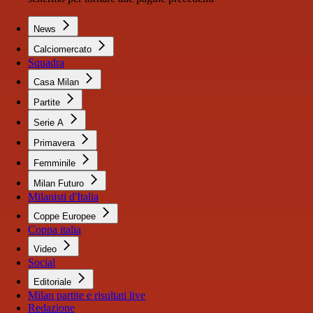
News
Calciomercato
Squadra
Casa Milan
Partite
Serie A
Primavera
Femminile
Milan Futuro
Milanisti d'Italia
Coppe Europee
Coppa italia
Video
Social
Editoriale
Milan partite e risultati live
Redazione