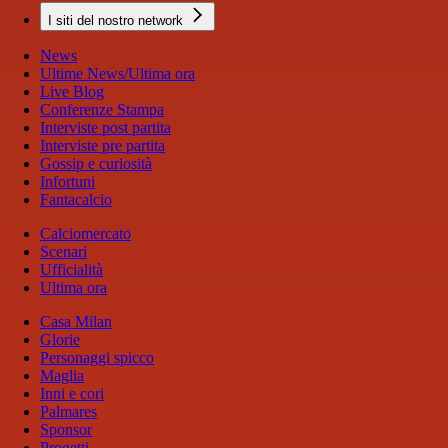
I siti del nostro network
News
Ultime News/Ultima ora
Live Blog
Conferenze Stampa
Interviste post partita
Interviste pre partita
Gossip e curiosità
Infortuni
Fantacalcio
Calciomercato
Scenari
Ufficialità
Ultima ora
Casa Milan
Glorie
Personaggi spicco
Maglia
Inni e cori
Palmares
Sponsor
Progetti