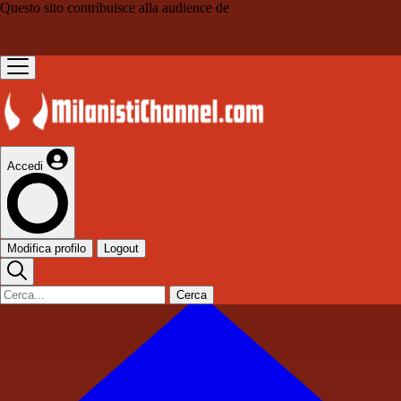
Questo sito contribuisce alla audience de
Accedi
Modifica profilo
Logout
Cerca