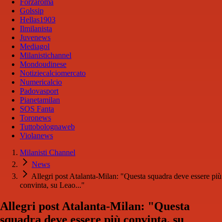
Forzaroma
Golssip
Hellas1903
Ilmilanista
Juvenews
Mediagol
Milanistichannel
Mondoudinese
Notiziecalciomercato
Numericalcio
Padovasport
Pianetamilan
SOS Fanta
Toronews
Tuttobolognaweb
Violanews
Milanisti Channel
News
Allegri post Atalanta-Milan: "Questa squadra deve essere più
convinta, su Leao..."
Allegri post Atalanta-Milan: "Questa
squadra deve essere più convinta, su