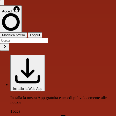
Accedi
Modifica profilo
Logout
Installa la Web App
Installa la nostra App gratuita e accedi più velocemente alle
notizie
Tocca