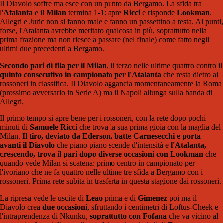
Il Diavolo soffre ma esce con un punto da Bergamo. La sfida tra
l'
Atalanta
e il
Milan
termina 1-1: apre
Ricci
e risponde
Lookman
.
Allegri e Juric non si fanno male e fanno un passettino a testa. Ai punti,
forse, l'Atalanta avrebbe meritato qualcosa in più, soprattutto nella
prima frazione ma non riesce a passare (nel finale) come fatto negli
ultimi due precedenti a Bergamo.
Secondo pari di fila per il Milan
, il terzo nelle ultime quattro contro il
quinto consecutivo in campionato per l'Atalanta
che resta dietro ai
rossoneri in classifica. Il Diavolo aggancia momentaneamente la Roma
(prossimo avversario in Serie A) ma il Napoli allunga sulla banda di
Allegri.
Il primo tempo si apre bene per i rossoneri, con la rete dopo pochi
minuti di
Samuele Ricci
che trova la sua prima gioia con la maglia del
Milan.
Il tiro, deviato da Ederson, batte Carnesecchi e porta
avanti il Diavolo
che piano piano scende d'intensità e
l'Atalanta,
crescendo, trova il pari dopo diverse occasioni con Lookman
che
quando vede Milan si scatena: primo centro in campionato per
l'ivoriano che ne fa quattro nelle ultime tre sfida a Bergamo con i
rossoneri. Prima rete subita in trasferta in questa stagione dai rossoneri.
La ripresa vede le uscite di
Leao
prima e di
Gimenez
poi ma il
Diavolo crea
due occasioni
, sfruttando i centimetri di Loftus-Cheek e
l'intraprendenza di Nkunku,
soprattutto con Fofana
che va vicino al