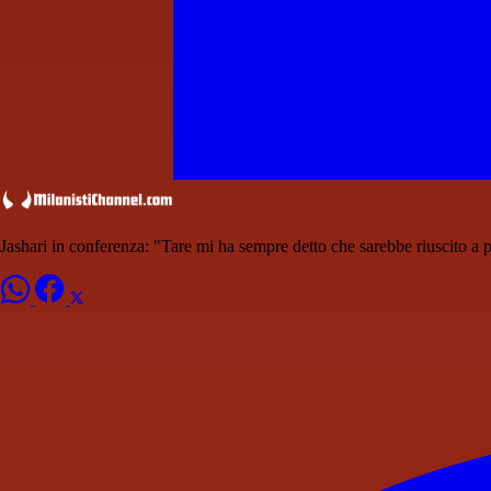
Jashari in conferenza: "Tare mi ha sempre detto che sarebbe riuscito a 