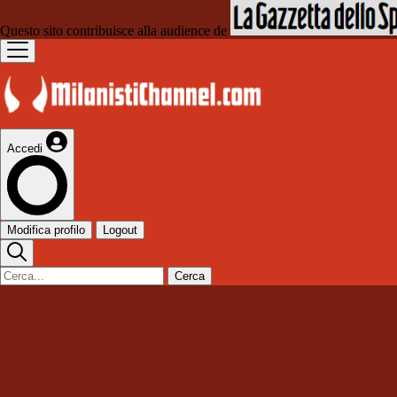
Questo sito contribuisce alla audience de
Accedi
Modifica profilo
Logout
Cerca