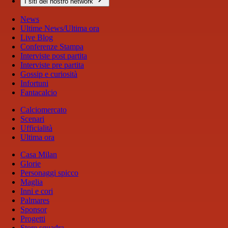
I siti del nostro network
News
Ultime News/Ultima ora
Live Blog
Conferenze Stampa
Interviste post partita
Interviste pre partita
Gossip e curiosità
Infortuni
Fantacalcio
Calciomercato
Scenari
Ufficialità
Ultima ora
Casa Milan
Glorie
Personaggi spicco
Maglia
Inni e cori
Palmares
Sponsor
Progetti
Store squadra