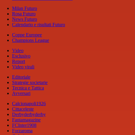
Milan Futuro
Rosa Futuro
News Futuro
Calendario e risultati Futuro
Coppe Europee
Champions League
Video
Esclusivo
Report
Video virali
Editoriale
Strategie societarie
Tecnica e Tattica
Avversari
Calcionapoli1926
Cittaceleste
Derbyderbyderby
Fantamagazine
FCInter1908
Forzaroma