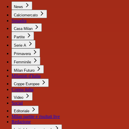
News
Calciomercato
Squadra
Casa Milan
Partite
Serie A
Primavera
Femminile
Milan Futuro
Milanisti d'Italia
Coppe Europee
Coppa italia
Video
Social
Editoriale
Milan partite e risultati live
Redazione