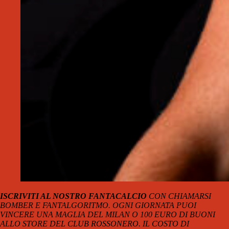
ISCRIVITI AL NOSTRO FANTACALCIO
CON CHIAMARSI
BOMBER E FANTALGORITMO. OGNI GIORNATA PUOI
VINCERE UNA MAGLIA DEL MILAN O 100 EURO DI BUONI
ALLO STORE DEL CLUB ROSSONERO. IL COSTO DI