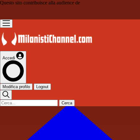
Questo sito contribuisce alla audience de
Accedi
Modifica profilo
Logout
Cerca