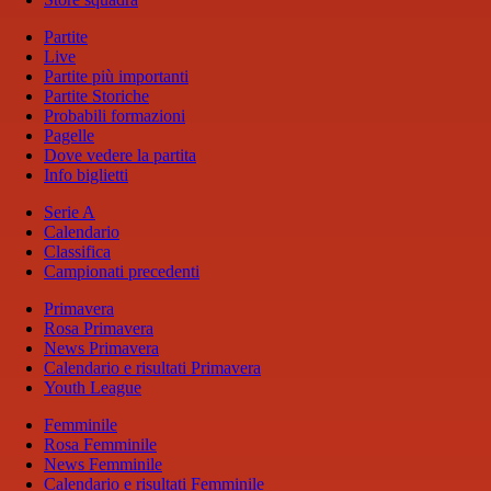
Partite
Live
Partite più importanti
Partite Storiche
Probabili formazioni
Pagelle
Dove vedere la partita
Info biglietti
Serie A
Calendario
Classifica
Campionati precedenti
Primavera
Rosa Primavera
News Primavera
Calendario e risultati Primavera
Youth League
Femminile
Rosa Femminile
News Femminile
Calendario e risultati Femminile