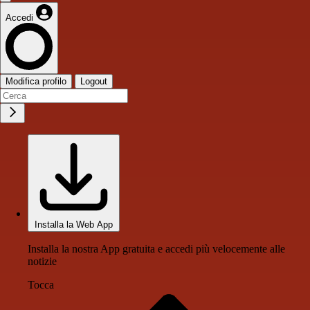
Accedi
Modifica profilo
Logout
Installa la Web App
Installa la nostra App gratuita e accedi più velocemente alle
notizie
Tocca