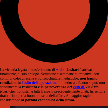
La vicenda legata al trasferimento di
Ardon
Jashari
è arrivata,
finalmente, al suo epilogo. Settimane e settimane di trattative, con
continui colpi di scena e punzecchiature mediatiche,
non hanno
condizionato
l'esito dell'operazione.
In merito a ciò, non si può non
sottolineare la
resilienza e la perseveranza del
club di
Via Aldo
Rossi
che, nonostante tutti li aspetti precedentemente citati, ha sempre
tirato dritto per la buona riuscita dell'affare. A maggior ragione
considerando
la portata economica dello stesso.