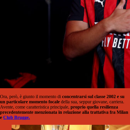
Ora, però, è giunto il momento di
concentrarsi sul classe 2002 e su
un particolare momento focale
della sua, seppur giovane, carriera.
Avente, come caratteristica principale,
proprio quella resilienza
precedentemente menzionata in relazione alla trattativa fra Milan
e
Club Brugge.