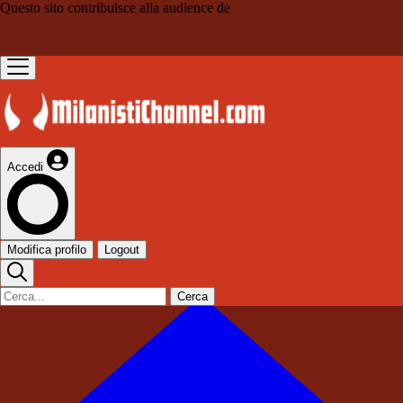
Questo sito contribuisce alla audience de
Accedi
Modifica profilo
Logout
Cerca