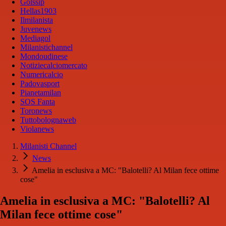
Golssip
Hellas1903
Ilmilanista
Juvenews
Mediagol
Milanistichannel
Mondoudinese
Notiziecalciomercato
Numericalcio
Padovasport
Pianetamilan
SOS Fanta
Toronews
Tuttobolognaweb
Violanews
Milanisti Channel
News
Amelia in esclusiva a MC: "Balotelli? Al Milan fece ottime
cose"
Amelia in esclusiva a MC: "Balotelli? Al
Milan fece ottime cose"