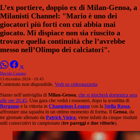
L’ex portiere, doppio ex di Milan-Genoa, a
Milanisti Channel: "Mario è uno dei
giocatori più forti con cui abbia mai
giocato. Mi dispiace non sia riuscito a
trovare quella continuità che l’avrebbe
messo nell’Olimpo dei calciatori".
Davide Capano
13 dicembre 2024 - 10:45
Contenuto non disponibile.
Vedi su videogazzetta
Siamo nell’antivigilia di
Milan-Genoa
,
che si giocherà domenica sera
alle ore 20.45
. Una gara che vedrà i rossoneri, dopo la sconfitta di
Bergamo
e la vittoria in
Champions League
con la
Stella Rossa
,
affrontare una squadra in un ottimo momento di forma. Il
Genoa
, da
tre giornate allenato da
Patrick Vieira
, viene infatti da cinque risultati
utili consecutivi in campionato (
tre pareggi e due vittorie
).