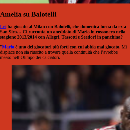
Amelia su Balotelli
Lei
ha giocato al Milan con Balotelli, che domenica torna da ex a
San Siro… Ci racconta un aneddoto di Mario in rossonero nella
stagione 2013/2014 con Allegri, Tassotti e Seedorf in panchina?
"
Mario
è uno dei giocatori più forti con cui abbia mai giocato.
Mi
dispiace non sia riuscito a trovare quella continuità che l’avrebbe
messo nell’Olimpo dei calciatori.