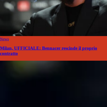
News
Milan, UFFICIALE: Bennacer rescinde il proprio
contratto