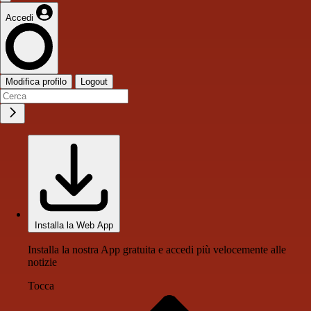
Accedi
Modifica profilo
Logout
Installa la Web App
Installa la nostra App gratuita e accedi più velocemente alle
notizie
Tocca