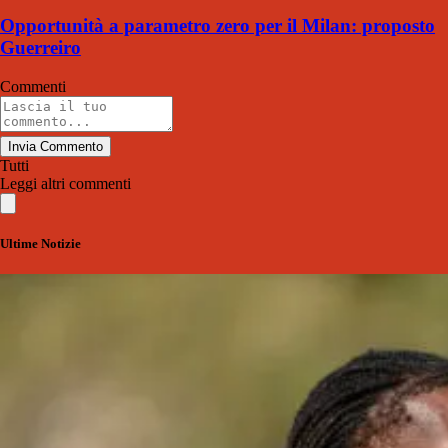
Opportunità a parametro zero per il Milan: proposto
Guerreiro
Commenti
Invia Commento
Tutti
Leggi altri commenti
Ultime Notizie