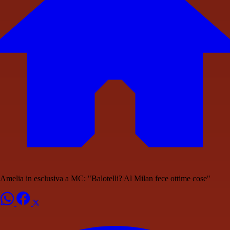
Amelia in esclusiva a MC: "Balotelli? Al Milan fece ottime cose"