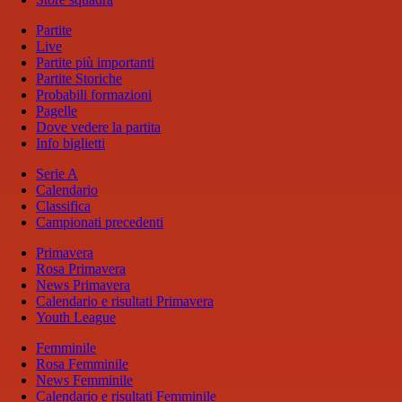
Partite
Live
Partite più importanti
Partite Storiche
Probabili formazioni
Pagelle
Dove vedere la partita
Info biglietti
Serie A
Calendario
Classifica
Campionati precedenti
Primavera
Rosa Primavera
News Primavera
Calendario e risultati Primavera
Youth League
Femminile
Rosa Femminile
News Femminile
Calendario e risultati Femminile