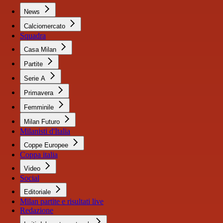
News
Calciomercato
Squadra
Casa Milan
Partite
Serie A
Primavera
Femminile
Milan Futuro
Milanisti d'Italia
Coppe Europee
Coppa italia
Video
Social
Editoriale
Milan partite e risultati live
Redazione