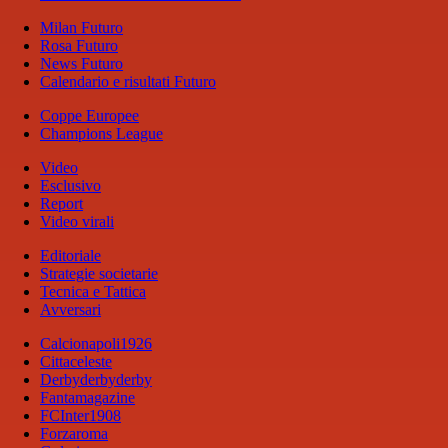
Milan Futuro
Rosa Futuro
News Futuro
Calendario e risultati Futuro
Coppe Europee
Champions League
Video
Esclusivo
Report
Video virali
Editoriale
Strategie societarie
Tecnica e Tattica
Avversari
Calcionapoli1926
Cittaceleste
Derbyderbyderby
Fantamagazine
FCInter1908
Forzaroma