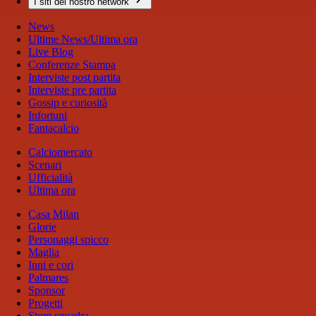
I siti del nostro network
News
Ultime News/Ultima ora
Live Blog
Conferenze Stampa
Interviste post partita
Interviste pre partita
Gossip e curiosità
Infortuni
Fantacalcio
Calciomercato
Scenari
Ufficialità
Ultima ora
Casa Milan
Glorie
Personaggi spicco
Maglia
Inni e cori
Palmares
Sponsor
Progetti
Store squadra