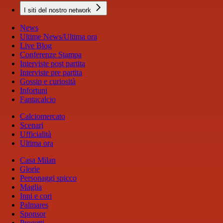
I siti del nostro network
News
Ultime News/Ultima ora
Live Blog
Conferenze Stampa
Interviste post partita
Interviste pre partita
Gossip e curiosità
Infortuni
Fantacalcio
Calciomercato
Scenari
Ufficialità
Ultima ora
Casa Milan
Glorie
Personaggi spicco
Maglia
Inni e cori
Palmares
Sponsor
Progetti