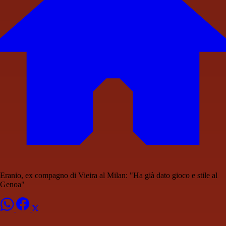
Eranio, ex compagno di Vieira al Milan: "Ha già dato gioco e stile al
Genoa"