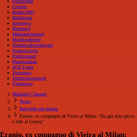
Forzaroma
Golssip
Hellas1903
Ilmilanista
Juvenews
Mediagol
Milanistichannel
Mondoudinese
Notiziecalciomercato
Numericalcio
Padovasport
Pianetamilan
SOS Fanta
Toronews
Tuttobolognaweb
Violanews
Milanisti Channel
News
Interviste pre partita
Eranio, ex compagno di Vieira al Milan: "Ha già dato gioco
e stile al Genoa"
Eranio, ex compagno di Vieira al Milan: