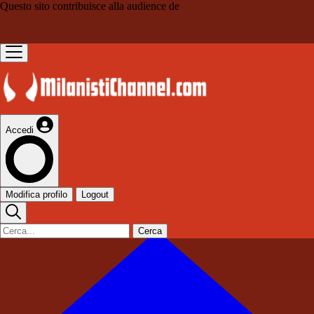
Questo sito contribuisce alla audience de
Accedi
Modifica profilo
Logout
Cerca