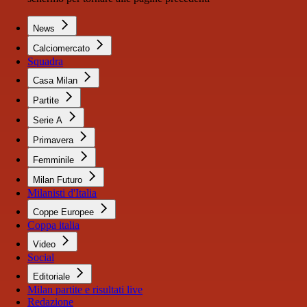
News
Calciomercato
Squadra
Casa Milan
Partite
Serie A
Primavera
Femminile
Milan Futuro
Milanisti d'Italia
Coppe Europee
Coppa italia
Video
Social
Editoriale
Milan partite e risultati live
Redazione