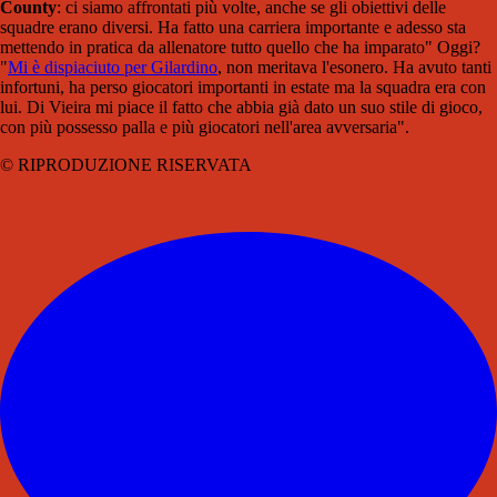
County
: ci siamo affrontati più volte, anche se gli obiettivi delle
squadre erano diversi. Ha fatto una carriera importante e adesso sta
mettendo in pratica da allenatore tutto quello che ha imparato" Oggi?
"
Mi è dispiaciuto per Gilardino
, non meritava l'esonero. Ha avuto tanti
infortuni, ha perso giocatori importanti in estate ma la squadra era con
lui. Di Vieira mi piace il fatto che abbia già dato un suo stile di gioco,
con più possesso palla e più giocatori nell'area avversaria".
© RIPRODUZIONE RISERVATA