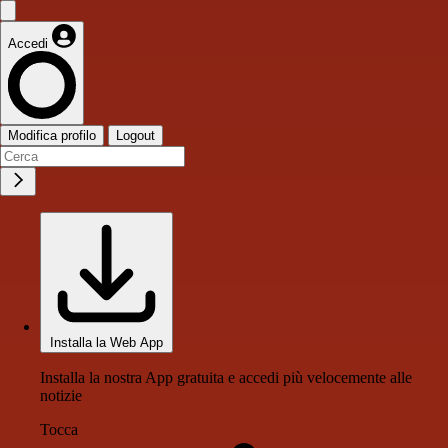
Accedi
Modifica profilo
Logout
Installa la Web App
Installa la nostra App gratuita e accedi più velocemente alle
notizie
Tocca