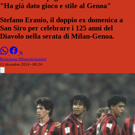
"Ha già dato gioco e stile al Genoa"
Stefano Eranio, il doppio ex domenica a
San Siro per celebrare i 125 anni del
Diavolo nella serata di Milan-Genoa.
Redazione Milanistichannel
11 dicembre 2024 - 09:24