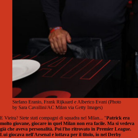
Stefano Eranio, Frank Rijkaard e Alberico Evani (Photo
by Sara Cavallini/AC Milan via Getty Images)
E Vieira? Siete stati compagni di squadra nel Milan... "
Patrick era
molto giovane, giocare in quel Milan non era facile. Ma si vedeva
già che aveva personalità. Poi l'ho ritrovato in Premier League.
Lui giocava nell'Arsenal e lottava per il titolo, io nel Derby