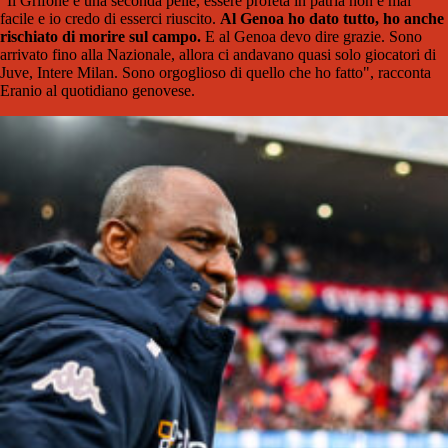
"Il Grifone è una seconda pelle, essere profeta in patria non è mai
facile e io credo di esserci riuscito.
Al Genoa ho dato tutto, ho anche
rischiato di morire sul campo.
E al Genoa devo dire grazie. Sono
arrivato fino alla Nazionale, allora ci andavano quasi solo giocatori di
Juve, Intere Milan. Sono orgoglioso di quello che ho fatto", racconta
Eranio al quotidiano genovese.