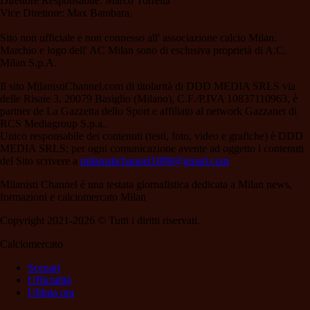
Direttore Responsabile: Marco Torretta
Vice Direttore: Max Bambara.
Sito non ufficiale e non connesso all' associazione calcio Milan.
Marchio e logo dell' AC Milan sono di esclusiva proprietà di A.C.
Milan S.p.A.
Il sito MilanistiChannel.com di titolarità di DDD MEDIA SRLS via
delle Risaie 3, 20079 Basiglio (Milano), C.F./P.IVA 10837110963, è
partner de La Gazzetta dello Sport e affiliato al network Gazzanet di
RCS Mediagroup S.p.a..
Unico responsabile dei contenuti (testi, foto, video e grafiche) è DDD
MEDIA SRLS; per ogni comunicazione avente ad oggetto i contenuti
del Sito scrivere a
milanistichannel1899@gmail.com
Milanisti Channel è una testata giornalistica dedicata a Milan news,
formazioni e calciomercato Milan
Copyright 2021-2026 © Tutti i diritti riservati.
Calciomercato
Scenari
Ufficialità
Ultima ora