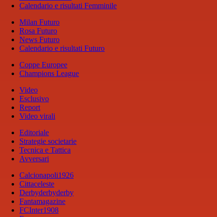
Calendario e risultati Femminile
Milan Futuro
Rosa Futuro
News Futuro
Calendario e risultati Futuro
Coppe Europee
Champions League
Video
Esclusivo
Report
Video virali
Editoriale
Strategie societarie
Tecnica e Tattica
Avversari
Calcionapoli1926
Cittaceleste
Derbyderbyderby
Fantamagazine
FCInter1908