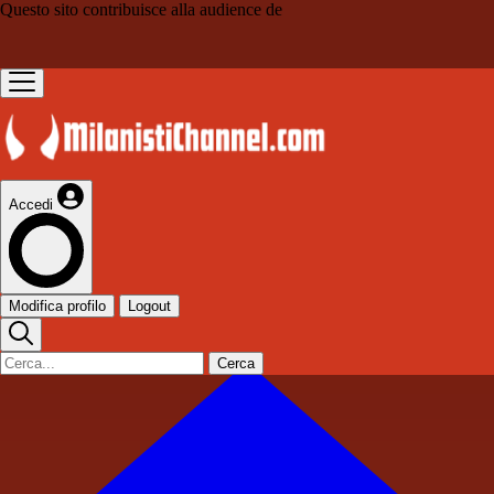
Questo sito contribuisce alla audience de
Accedi
Modifica profilo
Logout
Cerca