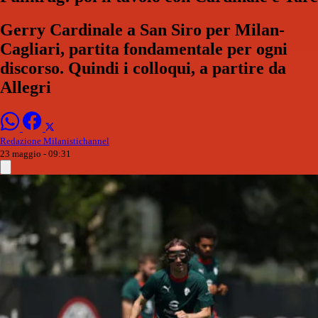
Gerry Cardinale a San Siro per Milan-
Cagliari, partita fondamentale per ogni
discorso. Quindi i colloqui, a partire da
Allegri
Redazione Milanistichannel
23 maggio - 09:31