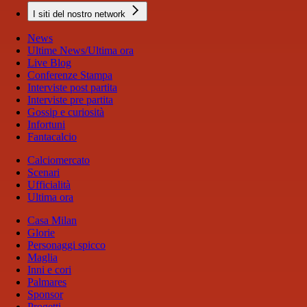
I siti del nostro network
News
Ultime News/Ultima ora
Live Blog
Conferenze Stampa
Interviste post partita
Interviste pre partita
Gossip e curiosità
Infortuni
Fantacalcio
Calciomercato
Scenari
Ufficialità
Ultima ora
Casa Milan
Glorie
Personaggi spicco
Maglia
Inni e cori
Palmares
Sponsor
Progetti