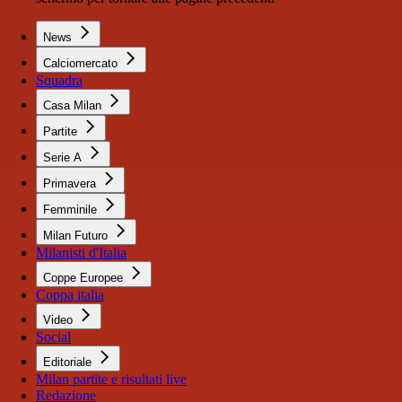
News
Calciomercato
Squadra
Casa Milan
Partite
Serie A
Primavera
Femminile
Milan Futuro
Milanisti d'Italia
Coppe Europee
Coppa italia
Video
Social
Editoriale
Milan partite e risultati live
Redazione