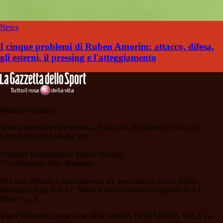
News
I cinque problemi di Ruben Amorim: attacco, difesa,
gli esterni, il pressing e l'atteggiamento
Milanisti Channel
Testata giornalistica registrata - Aut. Trib. di Milano n. 6415 del
6/06/2024 DDD Media Srls
Direttore Responsabile: Marco Torretta
Vice Direttore: Max Bambara.
Sito non ufficiale e non connesso all' associazione calcio Milan.
Marchio e logo dell' AC Milan sono di esclusiva proprietà di A.C.
Milan S.p.A.
Il sito MilanistiChannel.com di titolarità di DDD MEDIA SRLS via