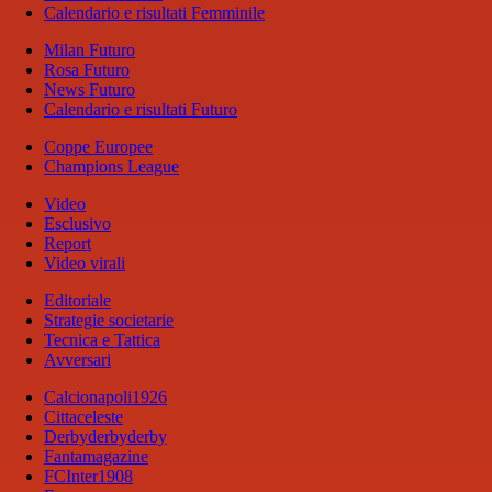
Calendario e risultati Femminile
Milan Futuro
Rosa Futuro
News Futuro
Calendario e risultati Futuro
Coppe Europee
Champions League
Video
Esclusivo
Report
Video virali
Editoriale
Strategie societarie
Tecnica e Tattica
Avversari
Calcionapoli1926
Cittaceleste
Derbyderbyderby
Fantamagazine
FCInter1908