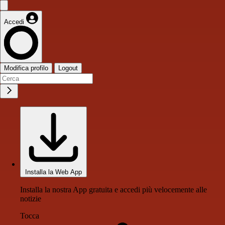
Accedi
Modifica profilo
Logout
Installa la Web App
Installa la nostra App gratuita e accedi più velocemente alle
notizie
Tocca