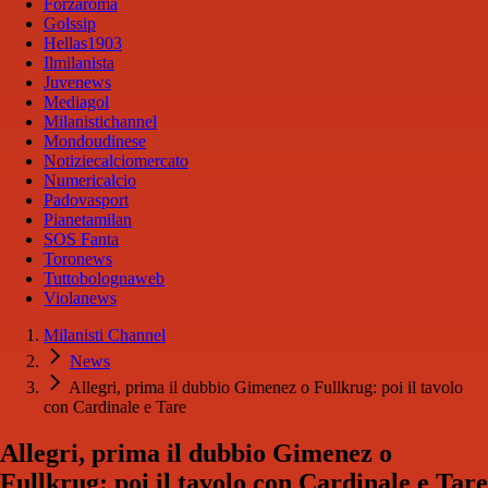
Forzaroma
Golssip
Hellas1903
Ilmilanista
Juvenews
Mediagol
Milanistichannel
Mondoudinese
Notiziecalciomercato
Numericalcio
Padovasport
Pianetamilan
SOS Fanta
Toronews
Tuttobolognaweb
Violanews
Milanisti Channel
News
Allegri, prima il dubbio Gimenez o Fullkrug: poi il tavolo
con Cardinale e Tare
Allegri, prima il dubbio Gimenez o
Fullkrug: poi il tavolo con Cardinale e Tare