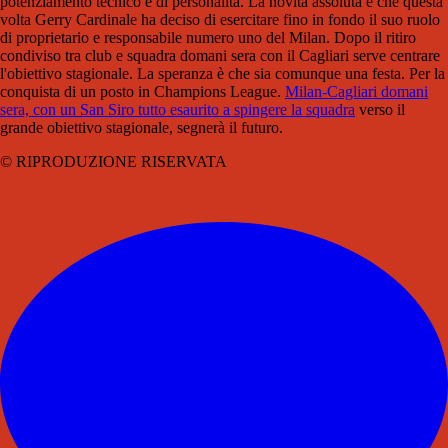
potenziamento tecnico e di personalità. La novità assoluta è che questa
volta Gerry Cardinale ha deciso di esercitare fino in fondo il suo ruolo
di proprietario e responsabile numero uno del Milan. Dopo il ritiro
condiviso tra club e squadra domani sera con il Cagliari serve centrare
l'obiettivo stagionale. La speranza è che sia comunque una festa. Per la
conquista di un posto in Champions League.
Milan-Cagliari domani
sera, con un San Siro tutto esaurito a spingere la squadra
verso il
grande obiettivo stagionale, segnerà il futuro.
© RIPRODUZIONE RISERVATA