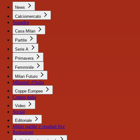
News
Calciomercato
Squadra
Casa Milan
Partite
Serie A
Primavera
Femminile
Milan Futuro
Milanisti d'Italia
Coppe Europee
Coppa italia
Video
Social
Editoriale
Milan partite e risultati live
Redazione