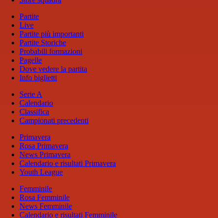
Partite
Live
Partite più importanti
Partite Storiche
Probabili formazioni
Pagelle
Dove vedere la partita
Info biglietti
Serie A
Calendario
Classifica
Campionati precedenti
Primavera
Rosa Primavera
News Primavera
Calendario e risultati Primavera
Youth League
Femminile
Rosa Femminile
News Femminile
Calendario e risultati Femminile