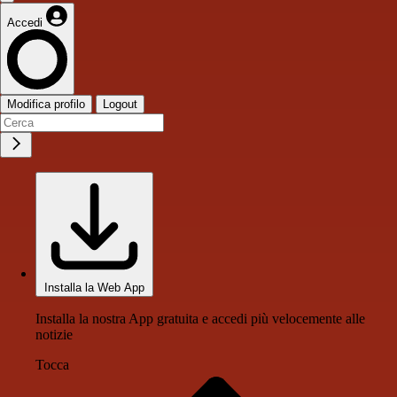
Accedi
Modifica profilo
Logout
Installa la Web App
Installa la nostra App gratuita e accedi più velocemente alle
notizie
Tocca