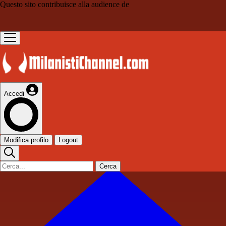
Questo sito contribuisce alla audience de
Accedi
Modifica profilo
Logout
Cerca