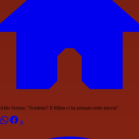
Aldo Serena: "Scudetto? Il Milan ci ha pensato sotto traccia"