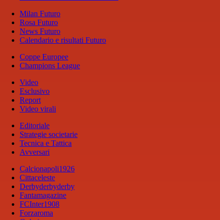
Milan Futuro
Rosa Futuro
News Futuro
Calendario e risultati Futuro
Coppe Europee
Champions League
Video
Esclusivo
Report
Video virali
Editoriale
Strategie societarie
Tecnica e Tattica
Avversari
Calcionapoli1926
Cittaceleste
Derbyderbyderby
Fantamagazine
FCInter1908
Forzaroma