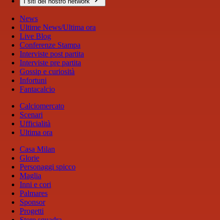
I siti del nostro network
News
Ultime News/Ultima ora
Live Blog
Conferenze Stampa
Interviste post partita
Interviste pre partita
Gossip e curiosità
Infortuni
Fantacalcio
Calciomercato
Scenari
Ufficialità
Ultima ora
Casa Milan
Glorie
Personaggi spicco
Maglia
Inni e cori
Palmares
Sponsor
Progetti
Store squadra