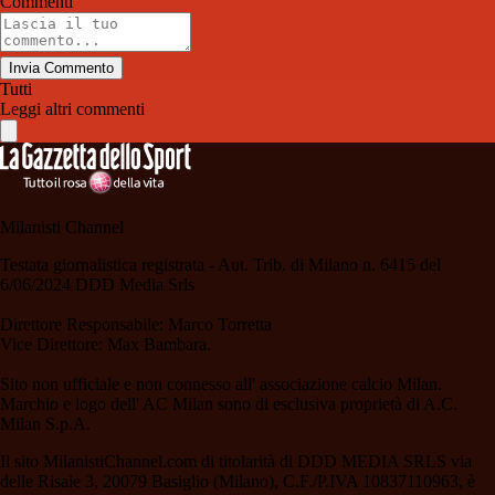
Commenti
Invia Commento
Tutti
Leggi altri commenti
Milanisti Channel
Testata giornalistica registrata - Aut. Trib. di Milano n. 6415 del
6/06/2024 DDD Media Srls
Direttore Responsabile: Marco Torretta
Vice Direttore: Max Bambara.
Sito non ufficiale e non connesso all' associazione calcio Milan.
Marchio e logo dell' AC Milan sono di esclusiva proprietà di A.C.
Milan S.p.A.
Il sito MilanistiChannel.com di titolarità di DDD MEDIA SRLS via
delle Risaie 3, 20079 Basiglio (Milano), C.F./P.IVA 10837110963, è