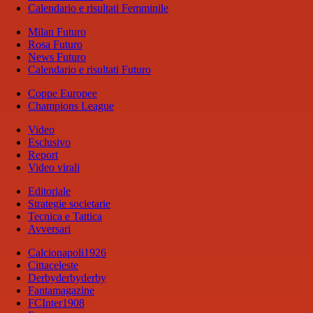
Calendario e risultati Femminile
Milan Futuro
Rosa Futuro
News Futuro
Calendario e risultati Futuro
Coppe Europee
Champions League
Video
Esclusivo
Report
Video virali
Editoriale
Strategie societarie
Tecnica e Tattica
Avversari
Calcionapoli1926
Cittaceleste
Derbyderbyderby
Fantamagazine
FCInter1908