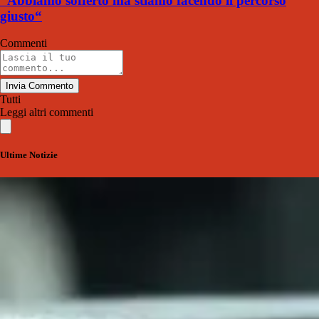
“Abbiamo sofferto ma stiamo facendo il percorso
giusto“
Commenti
Invia Commento
Tutti
Leggi altri commenti
Ultime Notizie