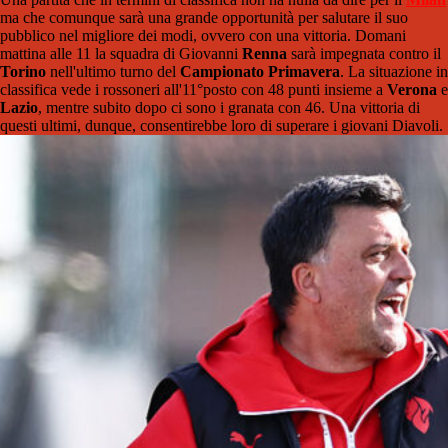
ma che comunque sarà una grande opportunità per salutare il suo
pubblico nel migliore dei modi, ovvero con una vittoria. Domani
mattina alle 11 la squadra di Giovanni
Renna
sarà impegnata contro il
Torino
nell'ultimo turno del
Campionato Primavera
. La situazione in
classifica vede i rossoneri all'11°posto con 48 punti insieme a
Verona
e
Lazio
, mentre subito dopo ci sono i granata con 46. Una vittoria di
questi ultimi, dunque, consentirebbe loro di superare i giovani Diavoli.