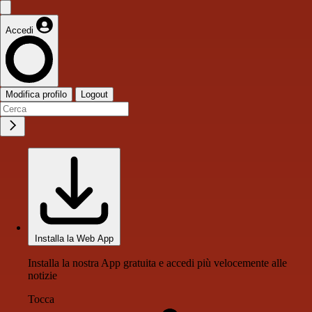
Accedi
Modifica profilo
Logout
Installa la Web App
Installa la nostra App gratuita e accedi più velocemente alle
notizie
Tocca