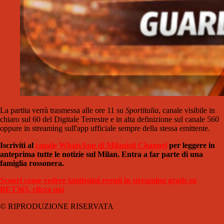
La partita verrà trasmessa alle ore 11 su
Sportitalia
, canale
visibile in
chiaro sul 60 del Digitale Terrestre e in alta definizione sul canale 560
oppure in streaming sull'app ufficiale sempre della stessa emittente.
Iscriviti al
canale WhatsApp di Milanisti Channel
per leggere in
anteprima tutte le notizie sul Milan. Entra a far parte di una
famiglia rossonera.
Scopri come vedere tantissimi eventi in streaming gratis su
BET365, clicca qui
© RIPRODUZIONE RISERVATA