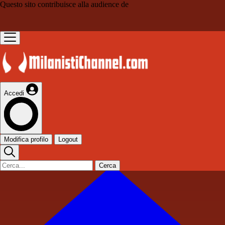
Questo sito contribuisce alla audience de
Accedi
Modifica profilo
Logout
Cerca