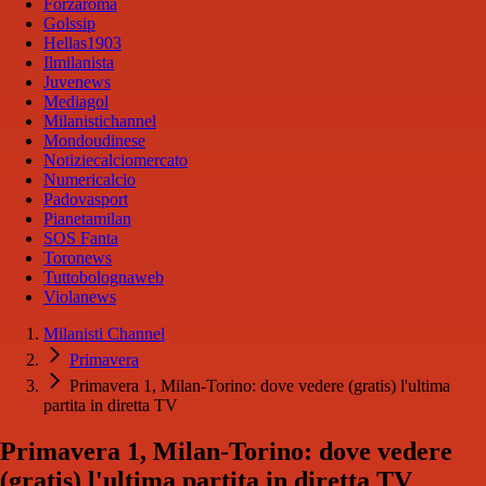
Forzaroma
Golssip
Hellas1903
Ilmilanista
Juvenews
Mediagol
Milanistichannel
Mondoudinese
Notiziecalciomercato
Numericalcio
Padovasport
Pianetamilan
SOS Fanta
Toronews
Tuttobolognaweb
Violanews
Milanisti Channel
Primavera
Primavera 1, Milan-Torino: dove vedere (gratis) l'ultima
partita in diretta TV
Primavera 1, Milan-Torino: dove vedere
(gratis) l'ultima partita in diretta TV