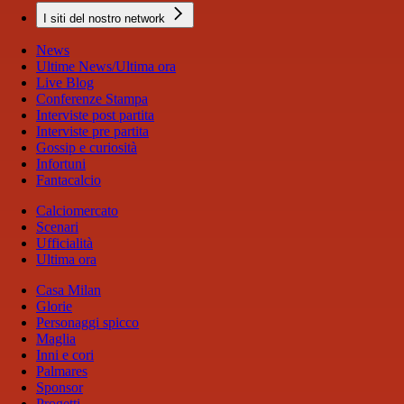
I siti del nostro network
News
Ultime News/Ultima ora
Live Blog
Conferenze Stampa
Interviste post partita
Interviste pre partita
Gossip e curiosità
Infortuni
Fantacalcio
Calciomercato
Scenari
Ufficialità
Ultima ora
Casa Milan
Glorie
Personaggi spicco
Maglia
Inni e cori
Palmares
Sponsor
Progetti