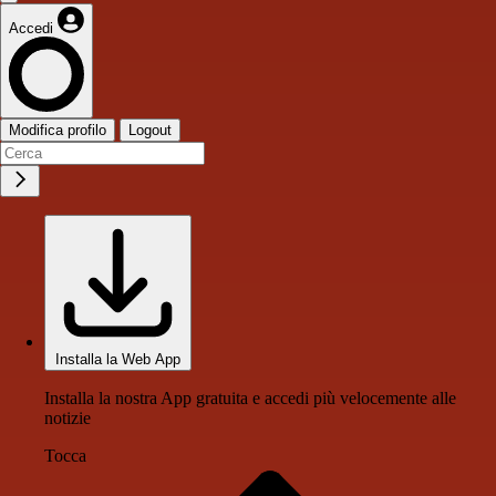
Accedi
Modifica profilo
Logout
Installa la Web App
Installa la nostra App gratuita e accedi più velocemente alle
notizie
Tocca