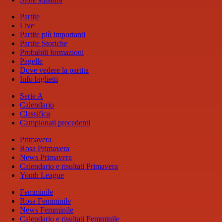
Partite
Live
Partite più importanti
Partite Storiche
Probabili formazioni
Pagelle
Dove vedere la partita
Info biglietti
Serie A
Calendario
Classifica
Campionati precedenti
Primavera
Rosa Primavera
News Primavera
Calendario e risultati Primavera
Youth League
Femminile
Rosa Femminile
News Femminile
Calendario e risultati Femminile