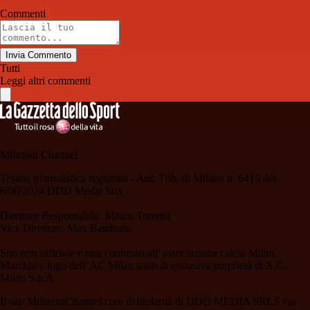
Commenti
Invia Commento
Tutti
Leggi altri commenti
Milanisti Channel
Testata giornalistica registrata - Aut. Trib. di Milano n. 6415 del
6/06/2024 DDD Media Srls
Direttore Responsabile: Marco Torretta
Vice Direttore: Max Bambara.
Sito non ufficiale e non connesso all' associazione calcio Milan.
Marchio e logo dell' AC Milan sono di esclusiva proprietà di A.C.
Milan S.p.A.
Il sito MilanistiChannel.com di titolarità di DDD MEDIA SRLS via