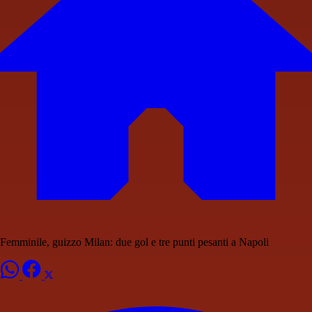
Femminile, guizzo Milan: due gol e tre punti pesanti a Napoli