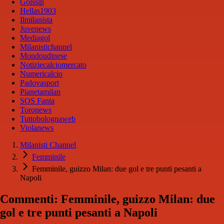
Golssip
Hellas1903
Ilmilanista
Juvenews
Mediagol
Milanistichannel
Mondoudinese
Notiziecalciomercato
Numericalcio
Padovasport
Pianetamilan
SOS Fanta
Toronews
Tuttobolognaweb
Violanews
Milanisti Channel
Femminile
Femminile, guizzo Milan: due gol e tre punti pesanti a
Napoli
Commenti: Femminile, guizzo Milan: due
gol e tre punti pesanti a Napoli