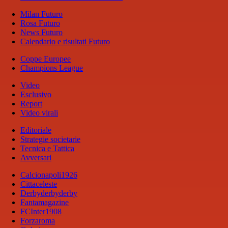
Milan Futuro
Rosa Futuro
News Futuro
Calendario e risultati Futuro
Coppe Europee
Champions League
Video
Esclusivo
Report
Video virali
Editoriale
Strategie societarie
Tecnica e Tattica
Avversari
Calcionapoli1926
Cittaceleste
Derbyderbyderby
Fantamagazine
FCInter1908
Forzaroma