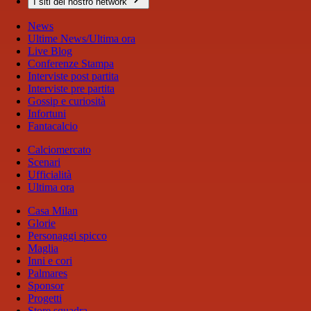
I siti del nostro network
News
Ultime News/Ultima ora
Live Blog
Conferenze Stampa
Interviste post partita
Interviste pre partita
Gossip e curiosità
Infortuni
Fantacalcio
Calciomercato
Scenari
Ufficialità
Ultima ora
Casa Milan
Glorie
Personaggi spicco
Maglia
Inni e cori
Palmares
Sponsor
Progetti
Store squadra