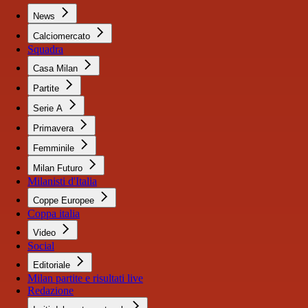
News
Calciomercato
Squadra
Casa Milan
Partite
Serie A
Primavera
Femminile
Milan Futuro
Milanisti d'Italia
Coppe Europee
Coppa italia
Video
Social
Editoriale
Milan partite e risultati live
Redazione