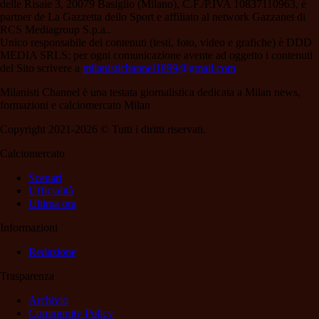
delle Risaie 3, 20079 Basiglio (Milano), C.F./P.IVA 10837110963, è
partner de La Gazzetta dello Sport e affiliato al network Gazzanet di
RCS Mediagroup S.p.a..
Unico responsabile dei contenuti (testi, foto, video e grafiche) è DDD
MEDIA SRLS; per ogni comunicazione avente ad oggetto i contenuti
del Sito scrivere a
milanistichannel1899@gmail.com
Milanisti Channel è una testata giornalistica dedicata a Milan news,
formazioni e calciomercato Milan
Copyright 2021-2026 © Tutti i diritti riservati.
Calciomercato
Scenari
Ufficialità
Ultima ora
Informazioni
Redazione
Trasparenza
Archivio
Community Policy