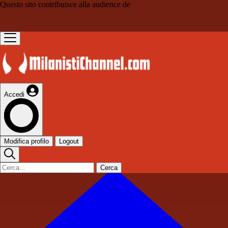
Questo sito contribuisce alla audience de
Accedi
Modifica profilo
Logout
Cerca