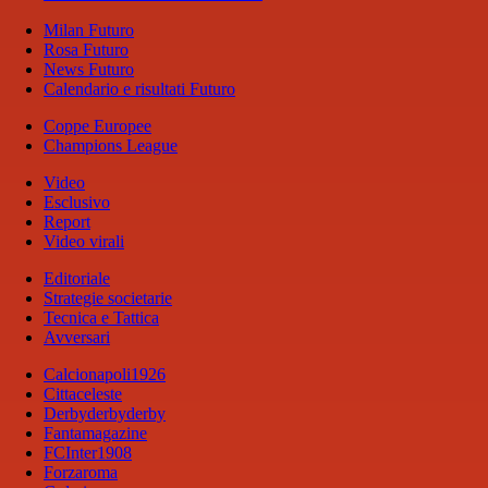
Milan Futuro
Rosa Futuro
News Futuro
Calendario e risultati Futuro
Coppe Europee
Champions League
Video
Esclusivo
Report
Video virali
Editoriale
Strategie societarie
Tecnica e Tattica
Avversari
Calcionapoli1926
Cittaceleste
Derbyderbyderby
Fantamagazine
FCInter1908
Forzaroma