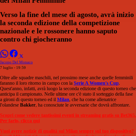
del Milan Femminile
Verso la fine del mese di agosto, avrà inizio
la seconda edizione della competizione
nazionale e le rossonere hanno saputo
contro chi giocheranno
Jacopo Del Monaco
7 luglio - 19:59
Oltre alle squadre maschili, nel prossimo mese anche quelle femminili
faranno il loro ritorno in campo con la
Serie A Women's Cup
.
Quest'anno, infatti, avrà luogo la seconda edizione di questo torneo che
anticipa il campionato. Nelle ultime ore c'è stato il sorteggio della fase
a gironi di questo torneo ed il
Milan
, che ha come allenatrice
l'olandese
Bakker
, ha conosciute le avversarie che dovrà affrontare.
Scopri come vedere tantissimi eventi in streaming gratis su Bet365.
Per farlo, clicca qui
Vuoi avere notizie di qualità sul Milan sempre sul tuo dispositivo?