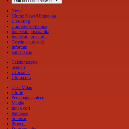
I siti del nostro network
News
Ultime News/Ultima ora
Live Blog
Conferenze Stampa
Interviste post partita
Interviste pre partita
Gossip e curiosità
Infortuni
Fantacalcio
Calciomercato
Scenari
Ufficialità
Ultima ora
Casa Milan
Glorie
Personaggi spicco
Maglia
Inni e cori
Palmares
Sponsor
Progetti
Store squadra