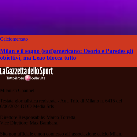
Calciomercato
Milan e il sogno (sud)americano: Osorio e Paredes gli
obiettivi, ma Leao blocca tutto
Milanisti Channel
Testata giornalistica registrata - Aut. Trib. di Milano n. 6415 del
6/06/2024 DDD Media Srls
Direttore Responsabile: Marco Torretta
Vice Direttore: Max Bambara.
Sito non ufficiale e non connesso all' associazione calcio Milan.