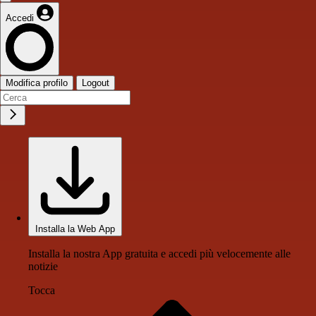
Accedi
Modifica profilo
Logout
Installa la Web App
Installa la nostra App gratuita e accedi più velocemente alle
notizie
Tocca