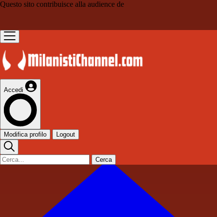
Questo sito contribuisce alla audience de
Accedi
Modifica profilo
Logout
Cerca