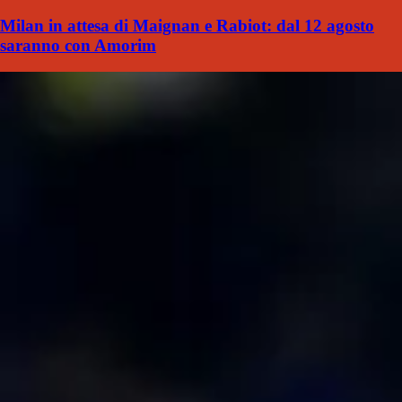
Milan in attesa di Maignan e Rabiot: dal 12 agosto
saranno con Amorim