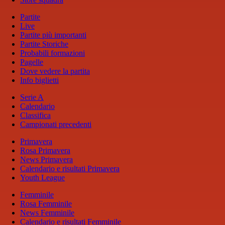
Partite
Live
Partite più importanti
Partite Storiche
Probabili formazioni
Pagelle
Dove vedere la partita
Info biglietti
Serie A
Calendario
Classifica
Campionati precedenti
Primavera
Rosa Primavera
News Primavera
Calendario e risultati Primavera
Youth League
Femminile
Rosa Femminile
News Femminile
Calendario e risultati Femminile