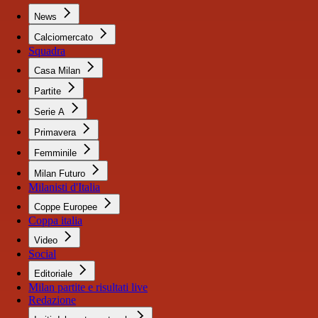
News
Calciomercato
Squadra
Casa Milan
Partite
Serie A
Primavera
Femminile
Milan Futuro
Milanisti d'Italia
Coppe Europee
Coppa italia
Video
Social
Editoriale
Milan partite e risultati live
Redazione