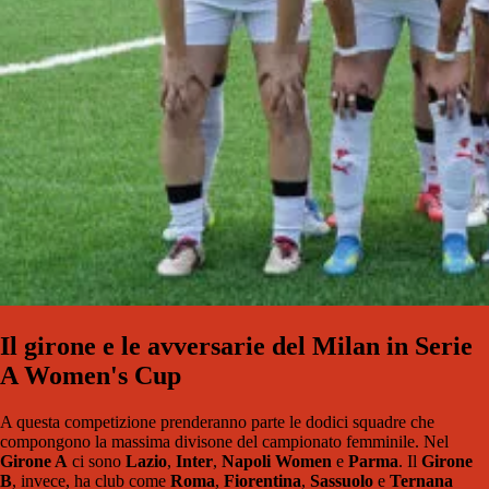
Il girone e le avversarie del Milan in Serie
A Women's Cup
A questa competizione prenderanno parte le dodici squadre che
compongono la massima divisone del campionato femminile. Nel
Girone A
ci sono
Lazio
,
Inter
,
Napoli Women
e
Parma
. Il
Girone
B
, invece, ha club come
Roma
,
Fiorentina
,
Sassuolo
e
Ternana