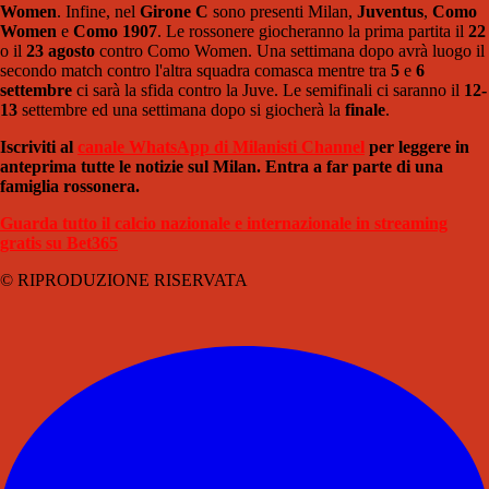
Women
. Infine, nel
Girone C
sono presenti Milan,
Juventus
,
Como
Women
e
Como 1907
. Le rossonere giocheranno la prima partita il
22
o il
23 agosto
contro Como Women. Una settimana dopo avrà luogo il
secondo match contro l'altra squadra comasca mentre tra
5
e
6
settembre
ci sarà la sfida contro la Juve. Le semifinali ci saranno il
12-
13
settembre ed una settimana dopo si giocherà la
finale
.
Iscriviti al
canale WhatsApp di Milanisti Channel
per leggere in
anteprima tutte le notizie sul Milan. Entra a far parte di una
famiglia rossonera.
Guarda tutto il calcio nazionale e internazionale in streaming
gratis su Bet365
© RIPRODUZIONE RISERVATA