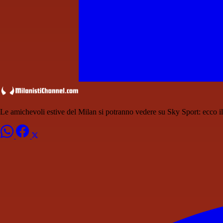
Le amichevoli estive del Milan si potranno vedere su Sky Sport: ecco 