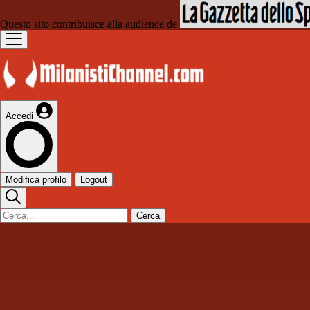
Questo sito contribuisce alla audience de
Accedi
Modifica profilo
Logout
Cerca