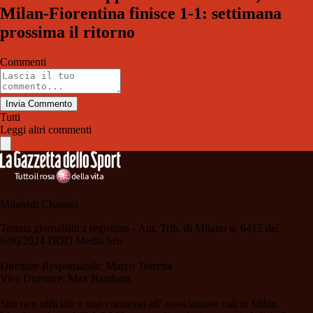
Milan-Fiorentina finisce 1-1: settimana
prossima il ritorno
Commenti
Invia Commento
Tutti
Leggi altri commenti
Milanisti Channel
Testata giornalistica registrata - Aut. Trib. di Milano n. 6415 del
6/06/2024 DDD Media Srls
Direttore Responsabile: Marco Torretta
Vice Direttore: Max Bambara.
Sito non ufficiale e non connesso all' associazione calcio Milan.