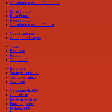
Calendario e risultati Femminile
Milan Futuro
Rosa Futuro
News Futuro
Calendario e risultati Futuro
Coppe Europee
Champions League
Video
Esclusivo
Report
Video virali
Editoriale
Strategie societarie
Tecnica e Tattica
Avversari
Calcionapoli1926
Cittaceleste
Derbyderbyderby
Fantamagazine
FCInter1908