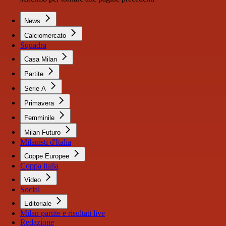
News
Calciomercato
Squadra
Casa Milan
Partite
Serie A
Primavera
Femminile
Milan Futuro
Milanisti d'Italia
Coppe Europee
Coppa italia
Video
Social
Editoriale
Milan partite e risultati live
Redazione