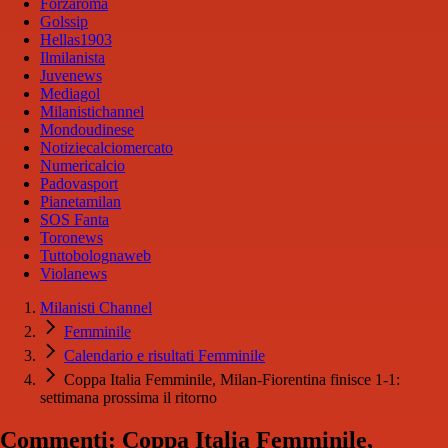
Forzaroma
Golssip
Hellas1903
Ilmilanista
Juvenews
Mediagol
Milanistichannel
Mondoudinese
Notiziecalciomercato
Numericalcio
Padovasport
Pianetamilan
SOS Fanta
Toronews
Tuttobolognaweb
Violanews
Milanisti Channel
Femminile
Calendario e risultati Femminile
Coppa Italia Femminile, Milan-Fiorentina finisce 1-1:
settimana prossima il ritorno
Commenti: Coppa Italia Femminile,