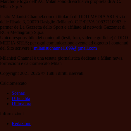
Marchio e logo dell' AC Milan sono di esclusiva proprietà di A.C.
Milan S.p.A.
Il sito MilanistiChannel.com di titolarità di DDD MEDIA SRLS via
delle Risaie 3, 20079 Basiglio (Milano), C.F./P.IVA 10837110963, è
partner de La Gazzetta dello Sport e affiliato al network Gazzanet di
RCS Mediagroup S.p.a..
Unico responsabile dei contenuti (testi, foto, video e grafiche) è DDD
MEDIA SRLS; per ogni comunicazione avente ad oggetto i contenuti
del Sito scrivere a
milanistichannel1899@gmail.com
Milanisti Channel è una testata giornalistica dedicata a Milan news,
formazioni e calciomercato Milan
Copyright 2021-2026 © Tutti i diritti riservati.
Calciomercato
Scenari
Ufficialità
Ultima ora
Informazioni
Redazione