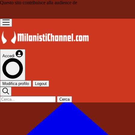
Questo sito contribuisce alla audience de
Accedi
Modifica profilo
Logout
Cerca