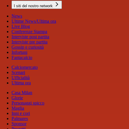
I siti del nostro network
News
Ultime News/Ultima ora
Live Blog
Conferenze Stampa
Interviste post partita
Interviste pre partita
Gossip e curiosità
Infortuni
Fantacalcio
Calciomercato
Scenari
Ufficialità
Ultima ora
Casa Milan
Glorie
Personaggi spicco
Maglia
Inni e cori
Palmares
Sponsor
Progetti