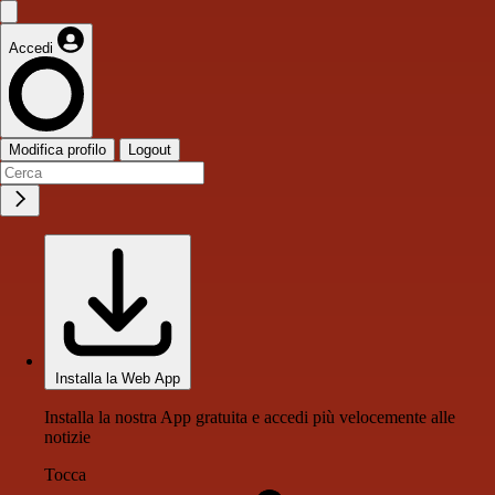
Accedi
Modifica profilo
Logout
Installa la Web App
Installa la nostra App gratuita e accedi più velocemente alle
notizie
Tocca