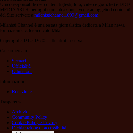
Unico responsabile dei contenuti (testi, foto, video e grafiche) è DDD
MEDIA SRLS; per ogni comunicazione avente ad oggetto i contenuti
del Sito scrivere a
milanistichannel1899@gmail.com
Milanisti Channel è una testata giornalistica dedicata a Milan news,
formazioni e calciomercato Milan
Copyright 2021-2026 © Tutti i diritti riservati.
Calciomercato
Scenari
Ufficialità
Ultima ora
Informazioni
Redazione
Trasparenza
Archivio
Community Policy
Cookie Policy e Privacy
Dichiarazione di accessibilità