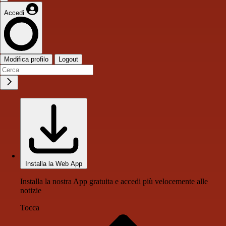
Accedi
Modifica profilo
Logout
Installa la Web App
Installa la nostra App gratuita e accedi più velocemente alle
notizie
Tocca