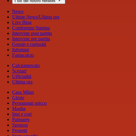
I siti del nostro network
News
Ultime News/Ultima ora
Live Blog
Conferenze Stampa
Interviste post partita
Interviste pre partita
Gossip e curiosità
Infortuni
Fantacalcio
Calciomercato
Scenari
Ufficialità
Ultima ora
Casa Milan
Glorie
Personaggi spicco
Maglia
Inni e cori
Palmares
Sponsor
Progetti
Store squadra