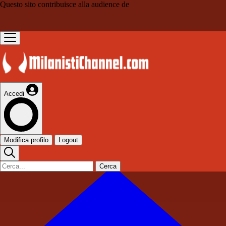
Questo sito contribuisce alla audience de
Accedi
Modifica profilo
Logout
Cerca