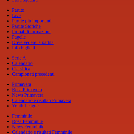
Partite
Live
Partite più importanti
Partite Storiche
Probabili formazioni
Pagelle
Dove vedere la partita
Info biglietti
Serie A
Calendario
Classifica
Campionati precedenti
Primavera
Rosa Primavera
News Primavera
Calendario e risultati Primavera
Youth League
Femminile
Rosa Femminile
News Femminile
Calendario e risultati Femminile