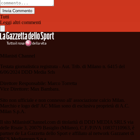
Invia Commento
Tutti
Leggi altri commenti
Milanisti Channel
Testata giornalistica registrata - Aut. Trib. di Milano n. 6415 del
6/06/2024 DDD Media Srls
Direttore Responsabile: Marco Torretta
Vice Direttore: Max Bambara.
Sito non ufficiale e non connesso all' associazione calcio Milan.
Marchio e logo dell' AC Milan sono di esclusiva proprietà di A.C.
Milan S.p.A.
Il sito MilanistiChannel.com di titolarità di DDD MEDIA SRLS via
delle Risaie 3, 20079 Basiglio (Milano), C.F./P.IVA 10837110963, è
partner de La Gazzetta dello Sport e affiliato al network Gazzanet di
RCS Mediagroup S.p.a..