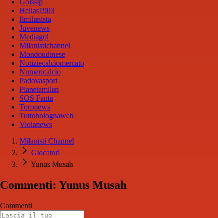
Golssip
Hellas1903
Ilmilanista
Juvenews
Mediagol
Milanistichannel
Mondoudinese
Notiziecalciomercato
Numericalcio
Padovasport
Pianetamilan
SOS Fanta
Toronews
Tuttobolognaweb
Violanews
Milanisti Channel
Giocatori
Yunus Musah
Commenti: Yunus Musah
Commenti