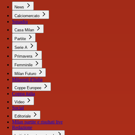
News
Calciomercato
Squadra
Casa Milan
Partite
Serie A
Primavera
Femminile
Milan Futuro
Milanisti d'Italia
Coppe Europee
Coppa italia
Video
Social
Editoriale
Milan partite e risultati live
Redazione