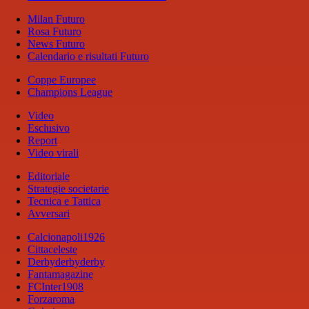
Milan Futuro
Rosa Futuro
News Futuro
Calendario e risultati Futuro
Coppe Europee
Champions League
Video
Esclusivo
Report
Video virali
Editoriale
Strategie societarie
Tecnica e Tattica
Avversari
Calcionapoli1926
Cittaceleste
Derbyderbyderby
Fantamagazine
FCInter1908
Forzaroma