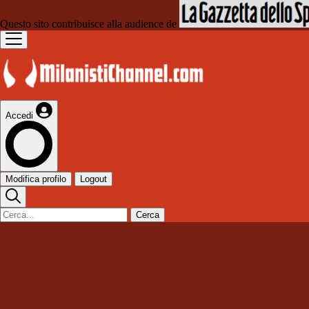
Questo sito contribuisce alla audience de
Accedi
Modifica profilo
Logout
Cerca