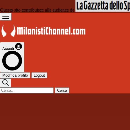
Questo sito contribuisce alla audience de
Accedi
Modifica profilo
Logout
Cerca