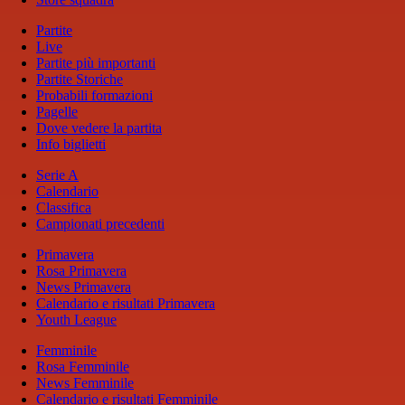
Partite
Live
Partite più importanti
Partite Storiche
Probabili formazioni
Pagelle
Dove vedere la partita
Info biglietti
Serie A
Calendario
Classifica
Campionati precedenti
Primavera
Rosa Primavera
News Primavera
Calendario e risultati Primavera
Youth League
Femminile
Rosa Femminile
News Femminile
Calendario e risultati Femminile