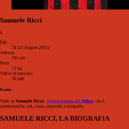
Samuele Ricci
4
Età:
24 (21 August 2001)
Altezza:
181 cm
Peso:
72 kg
Valore di mercato:
30 mln
Profilo
Tutto su
Samuele Ricci,
centrocampista del
Milan
: chi è,
caratteristiche, età, costo, stipendio e biografia.
SAMUELE RICCI, LA BIOGRAFIA