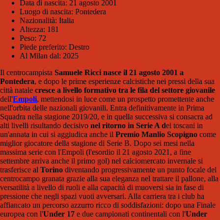
Data di nascita: 21 agosto 2001
Luogo di nascita: Pontedera
Nazionalità: Italia
Altezza: 181
Peso: 72
Piede preferito: Destro
Al Milan dal: 2025
Il centrocampista
Samuele Ricci
nasce il 21 agosto 2001 a
Pontedera
, e dopo le prime esperienze calcistiche nei pressi della sua
città natale
cresce a livello formativo tra le fila del settore giovanile
dell'
Empoli
, mettendosi in luce come un prospetto promettente anche
nell'orbita delle nazionali giovanili. Entra definitivamente in Prima
Squadra nella stagione 2019/20, e in quella successiva si consacra ad
alti livelli risultando decisivo
nel ritorno in Serie A d
ei toscani in
un'annata in cui si aggiudica anche il
Premio Manlio Scopigno
come
miglior giocatore della stagione di Serie B. Dopo sei mesi nella
massima serie con l'Empoli (l'esordio il 21 agosto 2021, a fine
settembre arriva anche il primo gol) nel calciomercato invernale si
trasferisce al
Torino
diventando progressivamente un punto focale del
centrocampo granata grazie alla sua eleganza nel trattare il pallone, alla
versatilità a livello di ruoli e alla capacità di muoversi sia in fase di
pressione che negli spazi vuoti avversari. Alla carriera tra i club ha
affiancato un percorso azzurro ricco di soddisfazioni: dopo una Finale
europea con l'
Under 17
e due campionati continentali con l'
Under