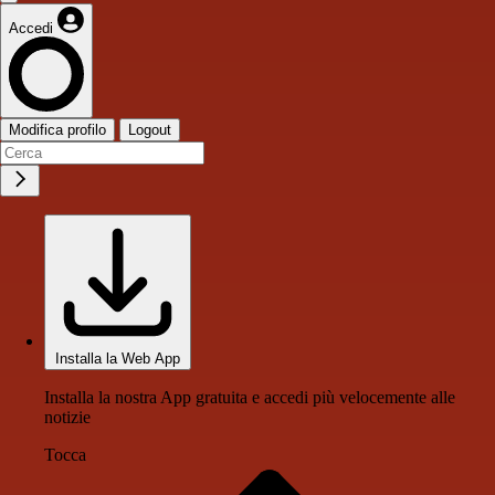
Accedi
Modifica profilo
Logout
Installa la Web App
Installa la nostra App gratuita e accedi più velocemente alle
notizie
Tocca