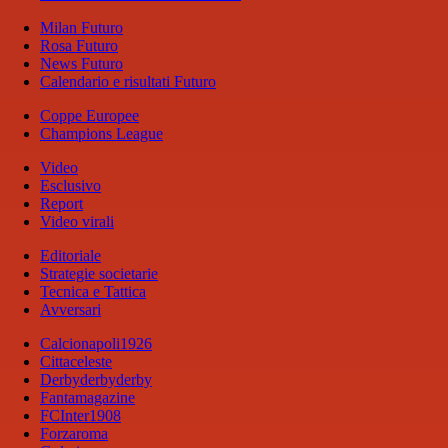
Milan Futuro
Rosa Futuro
News Futuro
Calendario e risultati Futuro
Coppe Europee
Champions League
Video
Esclusivo
Report
Video virali
Editoriale
Strategie societarie
Tecnica e Tattica
Avversari
Calcionapoli1926
Cittaceleste
Derbyderbyderby
Fantamagazine
FCInter1908
Forzaroma