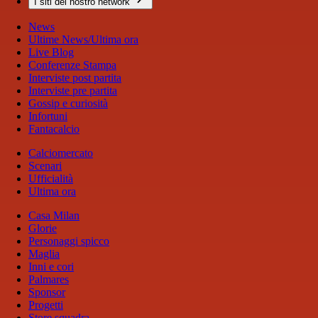
I siti del nostro network
News
Ultime News/Ultima ora
Live Blog
Conferenze Stampa
Interviste post partita
Interviste pre partita
Gossip e curiosità
Infortuni
Fantacalcio
Calciomercato
Scenari
Ufficialità
Ultima ora
Casa Milan
Glorie
Personaggi spicco
Maglia
Inni e cori
Palmares
Sponsor
Progetti
Store squadra