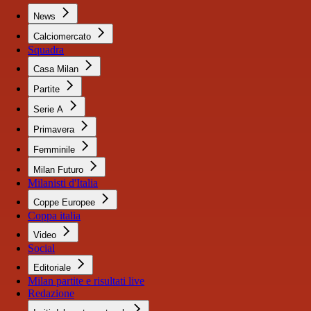
News
Calciomercato
Squadra
Casa Milan
Partite
Serie A
Primavera
Femminile
Milan Futuro
Milanisti d'Italia
Coppe Europee
Coppa italia
Video
Social
Editoriale
Milan partite e risultati live
Redazione