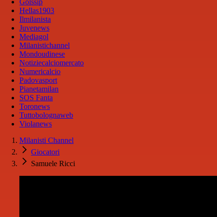
Golssip
Hellas1903
Ilmilanista
Juvenews
Mediagol
Milanistichannel
Mondoudinese
Notiziecalciomercato
Numericalcio
Padovasport
Pianetamilan
SOS Fanta
Toronews
Tuttobolognaweb
Violanews
Milanisti Channel
Giocatori
Samuele Ricci