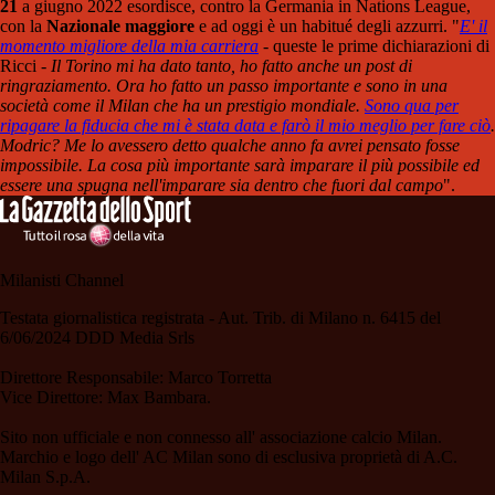
21
a giugno 2022 esordisce, contro la Germania in Nations League,
con la
Nazionale maggiore
e ad oggi è un habitué degli azzurri. "
E' il
momento migliore della mia carriera
- queste le prime dichiarazioni di
Ricci -
Il Torino mi ha dato tanto, ho fatto anche un post di
ringraziamento. Ora ho fatto un passo importante e sono in una
società come il Milan che ha un prestigio mondiale.
Sono qua per
ripagare la fiducia che mi è stata data e farò il mio meglio per fare ciò
.
Modric?
Me lo avessero detto qualche anno fa avrei pensato fosse
impossibile. La cosa più importante sarà imparare il più possibile ed
essere una spugna nell'imparare sia dentro che fuori dal campo
".
Milanisti Channel
Testata giornalistica registrata - Aut. Trib. di Milano n. 6415 del
6/06/2024 DDD Media Srls
Direttore Responsabile: Marco Torretta
Vice Direttore: Max Bambara.
Sito non ufficiale e non connesso all' associazione calcio Milan.
Marchio e logo dell' AC Milan sono di esclusiva proprietà di A.C.
Milan S.p.A.