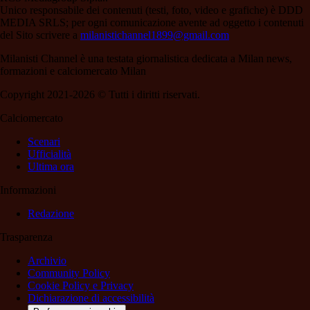
Unico responsabile dei contenuti (testi, foto, video e grafiche) è DDD
MEDIA SRLS; per ogni comunicazione avente ad oggetto i contenuti
del Sito scrivere a
milanistichannel1899@gmail.com
Milanisti Channel è una testata giornalistica dedicata a Milan news,
formazioni e calciomercato Milan
Copyright 2021-2026 © Tutti i diritti riservati.
Calciomercato
Scenari
Ufficialità
Ultima ora
Informazioni
Redazione
Trasparenza
Archivio
Community Policy
Cookie Policy e Privacy
Dichiarazione di accessibilità