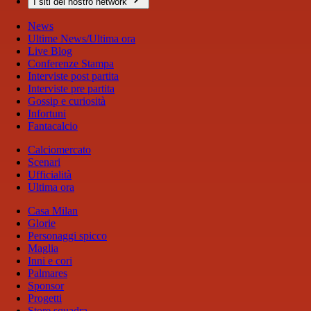
I siti del nostro network
News
Ultime News/Ultima ora
Live Blog
Conferenze Stampa
Interviste post partita
Interviste pre partita
Gossip e curiosità
Infortuni
Fantacalcio
Calciomercato
Scenari
Ufficialità
Ultima ora
Casa Milan
Glorie
Personaggi spicco
Maglia
Inni e cori
Palmares
Sponsor
Progetti
Store squadra