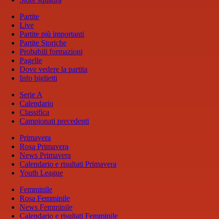
Partite
Live
Partite più importanti
Partite Storiche
Probabili formazioni
Pagelle
Dove vedere la partita
Info biglietti
Serie A
Calendario
Classifica
Campionati precedenti
Primavera
Rosa Primavera
News Primavera
Calendario e risultati Primavera
Youth League
Femminile
Rosa Femminile
News Femminile
Calendario e risultati Femminile