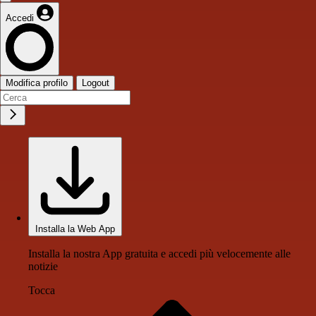
Accedi
Modifica profilo
Logout
Installa la Web App
Installa la nostra App gratuita e accedi più velocemente alle
notizie
Tocca