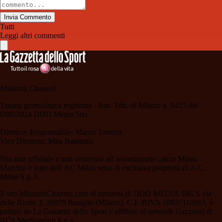
Invia Commento
Tutti
Leggi altri commenti
Milanisti Channel
Testata giornalistica registrata - Aut. Trib. di Milano n. 6415 del
6/06/2024 DDD Media Srls
Direttore Responsabile: Marco Torretta
Vice Direttore: Max Bambara.
Sito non ufficiale e non connesso all' associazione calcio Milan.
Marchio e logo dell' AC Milan sono di esclusiva proprietà di A.C.
Milan S.p.A.
Il sito MilanistiChannel.com di titolarità di DDD MEDIA SRLS via
delle Risaie 3, 20079 Basiglio (Milano), C.F./P.IVA 10837110963, è
partner de La Gazzetta dello Sport e affiliato al network Gazzanet di
RCS Mediagroup S.p.a..