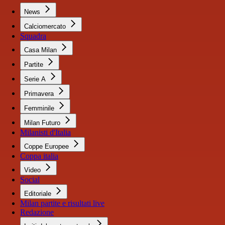
News
Calciomercato
Squadra
Casa Milan
Partite
Serie A
Primavera
Femminile
Milan Futuro
Milanisti d'Italia
Coppe Europee
Coppa italia
Video
Social
Editoriale
Milan partite e risultati live
Redazione