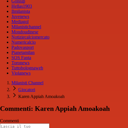
Golssip
Hellas1903
Ilmilanista
Juvenews
Mediagol
Milanistichannel
Mondoudinese
Notiziecalciomercato
Numericalcio
Padovasport
Pianetamilan
SOS Fanta
Toronews
Tuttobolognaweb
Violanews
Milanisti Channel
Giocatori
Karen Appiah Amoakoah
Commenti: Karen Appiah Amoakoah
Commenti