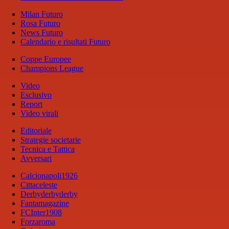
Milan Futuro
Rosa Futuro
News Futuro
Calendario e risultati Futuro
Coppe Europee
Champions League
Video
Esclusivo
Report
Video virali
Editoriale
Strategie societarie
Tecnica e Tattica
Avversari
Calcionapoli1926
Cittaceleste
Derbyderbyderby
Fantamagazine
FCInter1908
Forzaroma