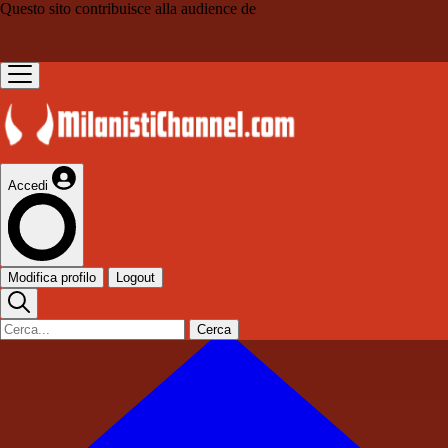
Questo sito contribuisce alla audience de
Accedi
Modifica profilo
Logout
Cerca