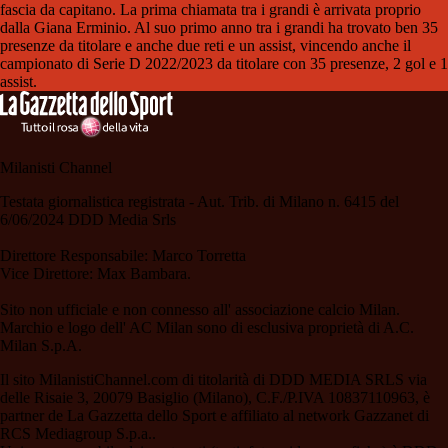
fascia da capitano. La prima chiamata tra i grandi è arrivata proprio
dalla Giana Erminio. Al suo primo anno tra i grandi ha trovato ben 35
presenze da titolare e anche due reti e un assist, vincendo anche il
campionato di Serie D 2022/2023 da titolare con 35 presenze, 2 gol e 1
assist.
Milanisti Channel
Testata giornalistica registrata - Aut. Trib. di Milano n. 6415 del
6/06/2024 DDD Media Srls
Direttore Responsabile: Marco Torretta
Vice Direttore: Max Bambara.
Sito non ufficiale e non connesso all' associazione calcio Milan.
Marchio e logo dell' AC Milan sono di esclusiva proprietà di A.C.
Milan S.p.A.
Il sito MilanistiChannel.com di titolarità di DDD MEDIA SRLS via
delle Risaie 3, 20079 Basiglio (Milano), C.F./P.IVA 10837110963, è
partner de La Gazzetta dello Sport e affiliato al network Gazzanet di
RCS Mediagroup S.p.a..