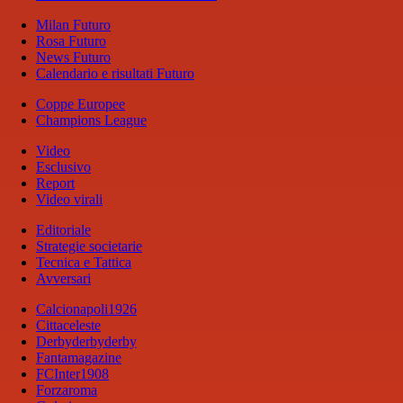
Milan Futuro
Rosa Futuro
News Futuro
Calendario e risultati Futuro
Coppe Europee
Champions League
Video
Esclusivo
Report
Video virali
Editoriale
Strategie societarie
Tecnica e Tattica
Avversari
Calcionapoli1926
Cittaceleste
Derbyderbyderby
Fantamagazine
FCInter1908
Forzaroma