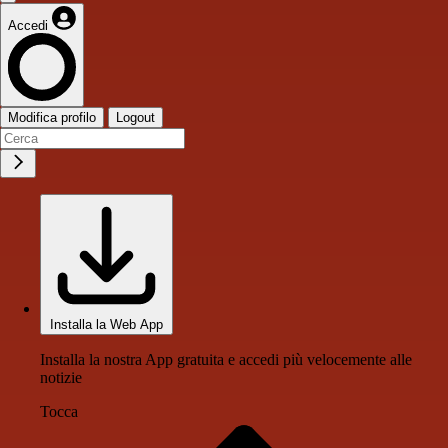
Accedi
Modifica profilo
Logout
Installa la Web App
Installa la nostra App gratuita e accedi più velocemente alle
notizie
Tocca