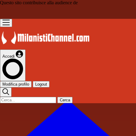
Questo sito contribuisce alla audience de
Accedi
Modifica profilo
Logout
Cerca