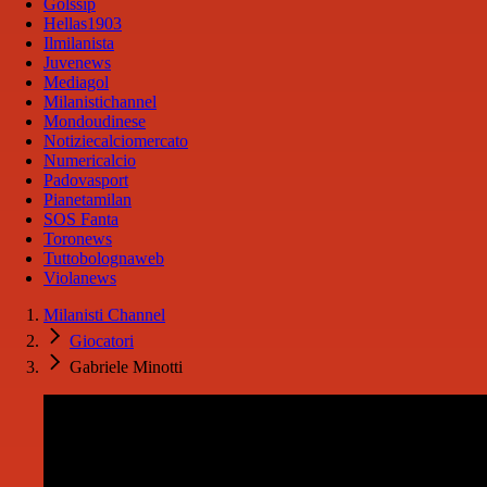
Golssip
Hellas1903
Ilmilanista
Juvenews
Mediagol
Milanistichannel
Mondoudinese
Notiziecalciomercato
Numericalcio
Padovasport
Pianetamilan
SOS Fanta
Toronews
Tuttobolognaweb
Violanews
Milanisti Channel
Giocatori
Gabriele Minotti