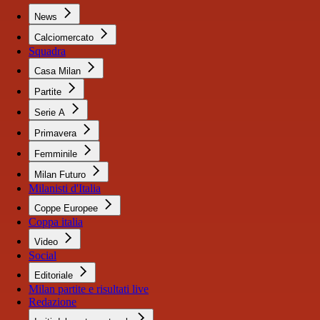
News
Calciomercato
Squadra
Casa Milan
Partite
Serie A
Primavera
Femminile
Milan Futuro
Milanisti d'Italia
Coppe Europee
Coppa italia
Video
Social
Editoriale
Milan partite e risultati live
Redazione