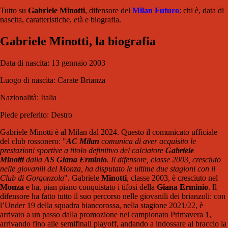
Tutto su
Gabriele Minotti
, difensore del
Milan Futuro
: chi è, data di
nascita, caratteristiche, età e biografia.
Gabriele Minotti, la biografia
Data di nascita: 13 gennaio 2003
Luogo di nascita: Carate Brianza
Nazionalità: Italia
Piede preferito: Destro
Gabriele Minotti è al Milan dal 2024. Questo il comunicato ufficiale
del club rossonero: "
AC Milan
comunica di aver acquisito le
prestazioni sportive a titolo definitivo del calciatore
Gabriele
Minotti
dalla
AS Giana Erminio
. Il difensore, classe 2003, cresciuto
nelle giovanili del Monza, ha disputato le ultime due stagioni con il
Club di Gorgonzola
". Gabriele
Minotti
, classe 2003, è cresciuto nel
Monza
e ha, pian piano conquistato i tifosi della
Giana Erminio
. Il
difensore ha fatto tutto il suo percorso nelle giovanili dei brianzoli: con
l’Under 19 della squadra biancorossa, nella stagione 2021/22, è
arrivato a un passo dalla promozione nel campionato Primavera 1,
arrivando fino alle semifinali playoff, andando a indossare al braccio la