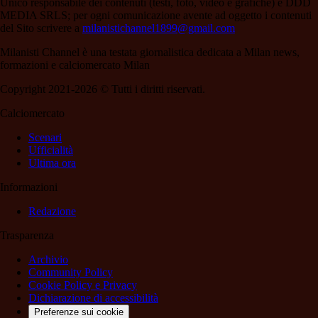
Unico responsabile dei contenuti (testi, foto, video e grafiche) è DDD
MEDIA SRLS; per ogni comunicazione avente ad oggetto i contenuti
del Sito scrivere a
milanistichannel1899@gmail.com
Milanisti Channel è una testata giornalistica dedicata a Milan news,
formazioni e calciomercato Milan
Copyright 2021-2026 © Tutti i diritti riservati.
Calciomercato
Scenari
Ufficialità
Ultima ora
Informazioni
Redazione
Trasparenza
Archivio
Community Policy
Cookie Policy e Privacy
Dichiarazione di accessibilità
Preferenze sui cookie