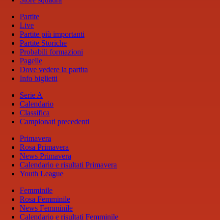
Partite
Live
Partite più importanti
Partite Storiche
Probabili formazioni
Pagelle
Dove vedere la partita
Info biglietti
Serie A
Calendario
Classifica
Campionati precedenti
Primavera
Rosa Primavera
News Primavera
Calendario e risultati Primavera
Youth League
Femminile
Rosa Femminile
News Femminile
Calendario e risultati Femminile