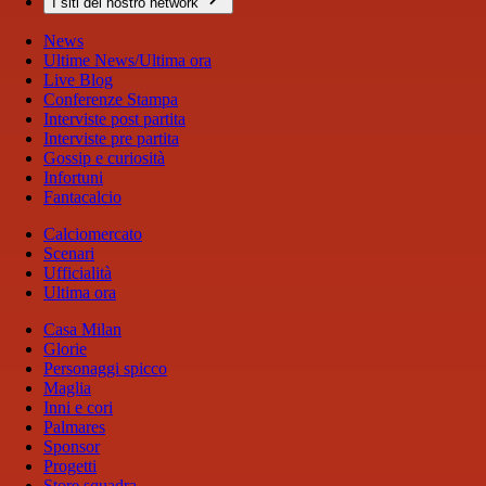
I siti del nostro network
News
Ultime News/Ultima ora
Live Blog
Conferenze Stampa
Interviste post partita
Interviste pre partita
Gossip e curiosità
Infortuni
Fantacalcio
Calciomercato
Scenari
Ufficialità
Ultima ora
Casa Milan
Glorie
Personaggi spicco
Maglia
Inni e cori
Palmares
Sponsor
Progetti
Store squadra