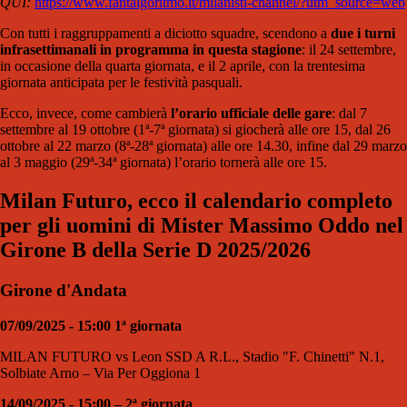
QUI:
https://www.fantalgoritmo.it/milanisti-channel/?utm_source=web
Con tutti i raggruppamenti a diciotto squadre, scendono a
due i turni
infrasettimanali in programma in questa stagione
: il 24 settembre,
in occasione della quarta giornata, e il 2 aprile, con la trentesima
giornata anticipata per le festività pasquali.
Ecco, invece, come cambierà
l’orario ufficiale delle gare
: dal 7
settembre al 19 ottobre (1ª-7ª giornata) si giocherà alle ore 15, dal 26
ottobre al 22 marzo (8ª-28ª giornata) alle ore 14.30, infine dal 29 marzo
al 3 maggio (29ª-34ª giornata) l’orario tornerà alle ore 15.
Milan Futuro, ecco il calendario completo
per gli uomini di Mister Massimo Oddo nel
Girone B della Serie D 2025/2026
Girone d'Andata
07/09/2025 - 15:00 1ª giornata
MILAN FUTURO vs Leon SSD A R.L., Stadio "F. Chinetti" N.1,
Solbiate Arno – Via Per Oggiona 1
14/09/2025 - 15:00 – 2ª giornata