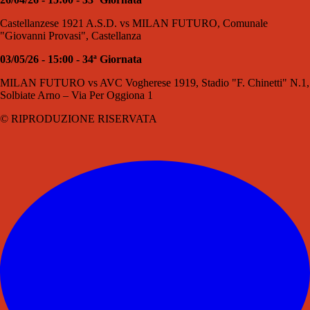
Castellanzese 1921 A.S.D. vs MILAN FUTURO, Comunale
"Giovanni Provasi", Castellanza
03/05/26 - 15:00 - 34ª Giornata
MILAN FUTURO vs AVC Vogherese 1919, Stadio "F. Chinetti" N.1,
Solbiate Arno – Via Per Oggiona 1
© RIPRODUZIONE RISERVATA