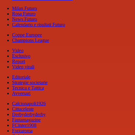
Milan Futuro
Rosa Futuro
News Futuro
Calendario e risultati Futuro
Coppe Europee
Champions League
Video
Esclusivo
Report
Video virali
Editoriale
Strategie societarie
Tecnica e Tattica
Avversari
Calcionapoli1926
Cittaceleste
Derbyderbyderby
Fantamagazine
FCInter1908
Forzaroma