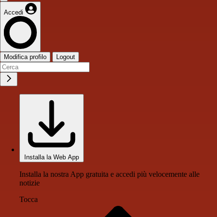
Accedi
Modifica profilo
Logout
Installa la Web App
Installa la nostra App gratuita e accedi più velocemente alle
notizie
Tocca