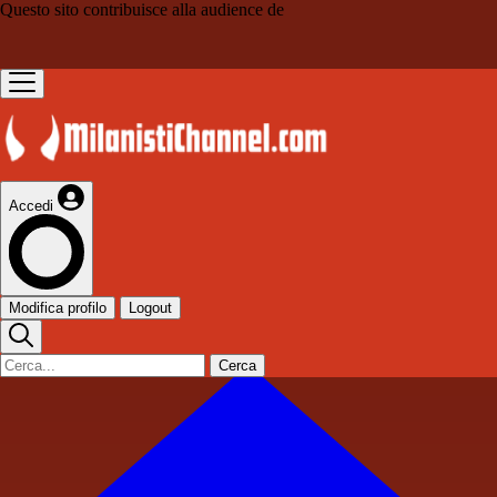
Questo sito contribuisce alla audience de
Accedi
Modifica profilo
Logout
Cerca