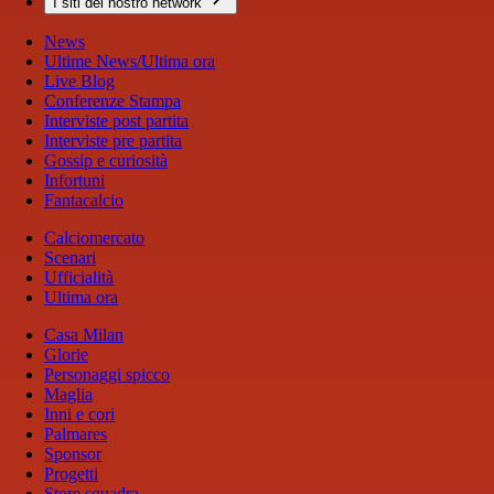
I siti del nostro network
News
Ultime News/Ultima ora
Live Blog
Conferenze Stampa
Interviste post partita
Interviste pre partita
Gossip e curiosità
Infortuni
Fantacalcio
Calciomercato
Scenari
Ufficialità
Ultima ora
Casa Milan
Glorie
Personaggi spicco
Maglia
Inni e cori
Palmares
Sponsor
Progetti
Store squadra