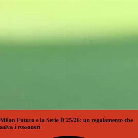
Milan Futuro e la Serie D 25/26: un regolamento che
salva i rossoneri