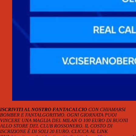
ISCRIVITI AL NOSTRO FANTACALCIO
CON CHIAMARSI
BOMBER E FANTALGORITMO. OGNI GIORNATA PUOI
VINCERE UNA MAGLIA DEL MILAN O 100 EURO DI BUONI
ALLO STORE DEL CLUB ROSSONERO. IL COSTO DI
ISCRIZIONE È DI SOLI 20 EURO. CLICCA AL LINK