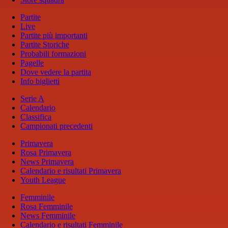
Partite
Live
Partite più importanti
Partite Storiche
Probabili formazioni
Pagelle
Dove vedere la partita
Info biglietti
Serie A
Calendario
Classifica
Campionati precedenti
Primavera
Rosa Primavera
News Primavera
Calendario e risultati Primavera
Youth League
Femminile
Rosa Femminile
News Femminile
Calendario e risultati Femminile