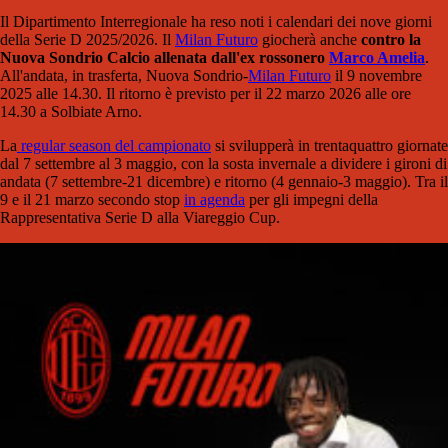
Il Dipartimento Interregionale ha reso noti i calendari dei nove giorni
della Serie D 2025/2026. Il
Milan Futuro
giocherà anche
contro la
Nuova Sondrio Calcio allenata dall'ex rossonero
Marco Amelia
.
All'andata, in trasferta, Nuova Sondrio-
Milan Futuro
il 9 novembre
2025 alle 14.30. Il ritorno è previsto per il 22 marzo 2026 alle ore
14.30 a Solbiate Arno.
La
regular season del campionato
si svilupperà in trentaquattro giornate
dal 7 settembre al 3 maggio, con la sosta invernale a dividere i gironi di
andata (7 settembre-21 dicembre) e ritorno (4 gennaio-3 maggio). Tra il
9 e il 21 marzo secondo stop
in agenda
per gli impegni della
Rappresentativa Serie D alla Viareggio Cup.