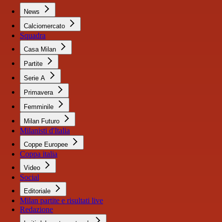
News
Calciomercato
Squadra
Casa Milan
Partite
Serie A
Primavera
Femminile
Milan Futuro
Milanisti d'Italia
Coppe Europee
Coppa italia
Video
Social
Editoriale
Milan partite e risultati live
Redazione