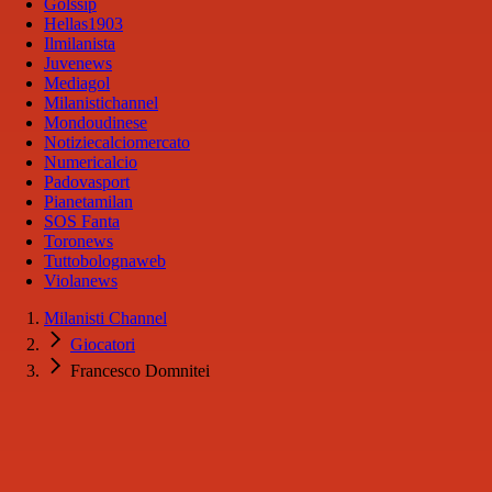
Golssip
Hellas1903
Ilmilanista
Juvenews
Mediagol
Milanistichannel
Mondoudinese
Notiziecalciomercato
Numericalcio
Padovasport
Pianetamilan
SOS Fanta
Toronews
Tuttobolognaweb
Violanews
Milanisti Channel
Giocatori
Francesco Domnitei