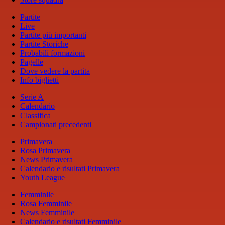
Partite
Live
Partite più importanti
Partite Storiche
Probabili formazioni
Pagelle
Dove vedere la partita
Info biglietti
Serie A
Calendario
Classifica
Campionati precedenti
Primavera
Rosa Primavera
News Primavera
Calendario e risultati Primavera
Youth League
Femminile
Rosa Femminile
News Femminile
Calendario e risultati Femminile