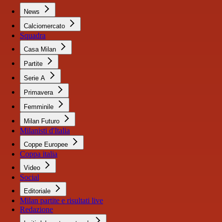
News
Calciomercato
Squadra
Casa Milan
Partite
Serie A
Primavera
Femminile
Milan Futuro
Milanisti d'Italia
Coppe Europee
Coppa italia
Video
Social
Editoriale
Milan partite e risultati live
Redazione