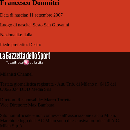
Francesco Domnitei
Data di nascita: 11 settembre 2007
Luogo di nascita: Sesto San Giovanni
Nazionalità: Italia
Piede preferito: Destro
Milanisti Channel
Testata giornalistica registrata - Aut. Trib. di Milano n. 6415 del
6/06/2024 DDD Media Srls
Direttore Responsabile: Marco Torretta
Vice Direttore: Max Bambara.
Sito non ufficiale e non connesso all' associazione calcio Milan.
Marchio e logo dell' AC Milan sono di esclusiva proprietà di A.C.
Milan S.p.A.