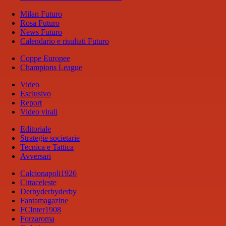
Milan Futuro
Rosa Futuro
News Futuro
Calendario e risultati Futuro
Coppe Europee
Champions League
Video
Esclusivo
Report
Video virali
Editoriale
Strategie societarie
Tecnica e Tattica
Avversari
Calcionapoli1926
Cittaceleste
Derbyderbyderby
Fantamagazine
FCInter1908
Forzaroma