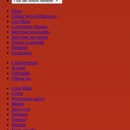
I siti del nostro network
News
Ultime News/Ultima ora
Live Blog
Conferenze Stampa
Interviste post partita
Interviste pre partita
Gossip e curiosità
Infortuni
Fantacalcio
Calciomercato
Scenari
Ufficialità
Ultima ora
Casa Milan
Glorie
Personaggi spicco
Maglia
Inni e cori
Palmares
Sponsor
Progetti
Store squadra