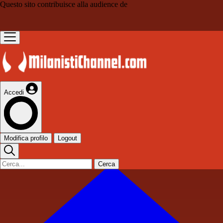
Questo sito contribuisce alla audience de
Accedi
Modifica profilo
Logout
Cerca