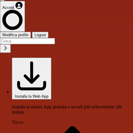
Accedi
Modifica profilo
Logout
Installa la Web App
Installa la nostra App gratuita e accedi più velocemente alle
notizie
Tocca