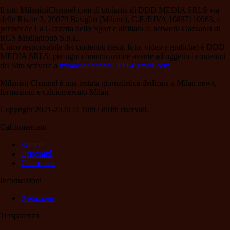
Il sito MilanistiChannel.com di titolarità di DDD MEDIA SRLS via
delle Risaie 3, 20079 Basiglio (Milano), C.F./P.IVA 10837110963, è
partner de La Gazzetta dello Sport e affiliato al network Gazzanet di
RCS Mediagroup S.p.a..
Unico responsabile dei contenuti (testi, foto, video e grafiche) è DDD
MEDIA SRLS; per ogni comunicazione avente ad oggetto i contenuti
del Sito scrivere a
milanistichannel1899@gmail.com
Milanisti Channel è una testata giornalistica dedicata a Milan news,
formazioni e calciomercato Milan
Copyright 2021-2026 © Tutti i diritti riservati.
Calciomercato
Scenari
Ufficialità
Ultima ora
Informazioni
Redazione
Trasparenza