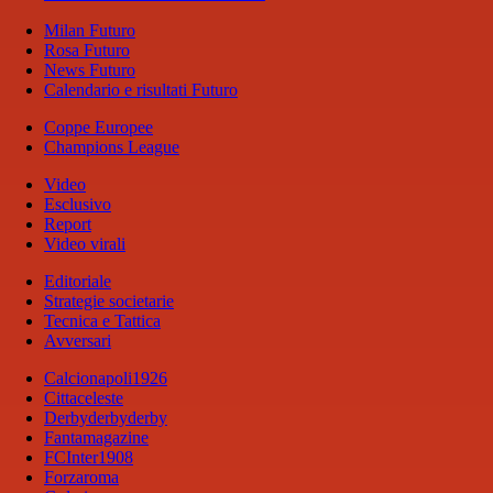
Milan Futuro
Rosa Futuro
News Futuro
Calendario e risultati Futuro
Coppe Europee
Champions League
Video
Esclusivo
Report
Video virali
Editoriale
Strategie societarie
Tecnica e Tattica
Avversari
Calcionapoli1926
Cittaceleste
Derbyderbyderby
Fantamagazine
FCInter1908
Forzaroma