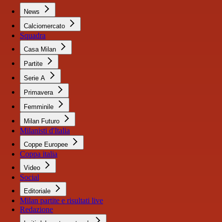
News
Calciomercato
Squadra
Casa Milan
Partite
Serie A
Primavera
Femminile
Milan Futuro
Milanisti d'Italia
Coppe Europee
Coppa italia
Video
Social
Editoriale
Milan partite e risultati live
Redazione