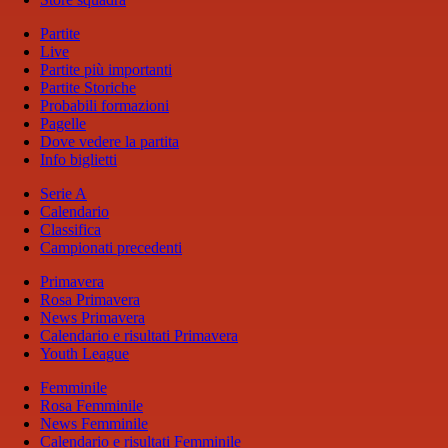
Partite
Live
Partite più importanti
Partite Storiche
Probabili formazioni
Pagelle
Dove vedere la partita
Info biglietti
Serie A
Calendario
Classifica
Campionati precedenti
Primavera
Rosa Primavera
News Primavera
Calendario e risultati Primavera
Youth League
Femminile
Rosa Femminile
News Femminile
Calendario e risultati Femminile