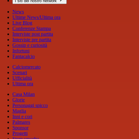
I siti del nostro network
News
Ultime News/Ultima ora
Live Blog
Conferenze Stampa
Interviste post partita
Interviste pre partita
Gossip e curiosità
Infortuni
Fantacalcio
Calciomercato
Scenari
Ufficialità
Ultima ora
Casa Milan
Glorie
Personaggi spicco
Maglia
Inni e cori
Palmares
Sponsor
Progetti
Store squadra