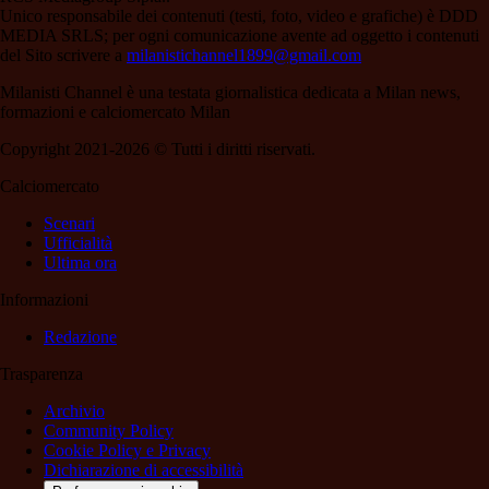
Unico responsabile dei contenuti (testi, foto, video e grafiche) è DDD
MEDIA SRLS; per ogni comunicazione avente ad oggetto i contenuti
del Sito scrivere a
milanistichannel1899@gmail.com
Milanisti Channel è una testata giornalistica dedicata a Milan news,
formazioni e calciomercato Milan
Copyright 2021-2026 © Tutti i diritti riservati.
Calciomercato
Scenari
Ufficialità
Ultima ora
Informazioni
Redazione
Trasparenza
Archivio
Community Policy
Cookie Policy e Privacy
Dichiarazione di accessibilità