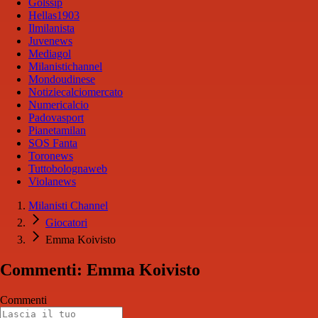
Golssip
Hellas1903
Ilmilanista
Juvenews
Mediagol
Milanistichannel
Mondoudinese
Notiziecalciomercato
Numericalcio
Padovasport
Pianetamilan
SOS Fanta
Toronews
Tuttobolognaweb
Violanews
Milanisti Channel
Giocatori
Emma Koivisto
Commenti: Emma Koivisto
Commenti