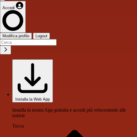
Accedi
Modifica profilo
Logout
Installa la Web App
Installa la nostra App gratuita e accedi più velocemente alle
notizie
Tocca