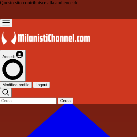
Questo sito contribuisce alla audience de
Accedi
Modifica profilo
Logout
Cerca