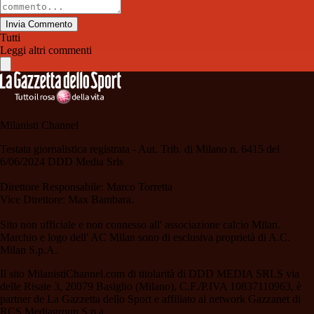
Invia Commento
Tutti
Leggi altri commenti
Milanisti Channel
Testata giornalistica registrata - Aut. Trib. di Milano n. 6415 del
6/06/2024 DDD Media Srls
Direttore Responsabile: Marco Torretta
Vice Direttore: Max Bambara.
Sito non ufficiale e non connesso all' associazione calcio Milan.
Marchio e logo dell' AC Milan sono di esclusiva proprietà di A.C.
Milan S.p.A.
Il sito MilanistiChannel.com di titolarità di DDD MEDIA SRLS via
delle Risaie 3, 20079 Basiglio (Milano), C.F./P.IVA 10837110963, è
partner de La Gazzetta dello Sport e affiliato al network Gazzanet di
RCS Mediagroup S.p.a..