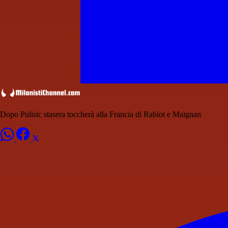
Dopo Pulisic stasera toccherà alla Francia di Rabiot e Maignan