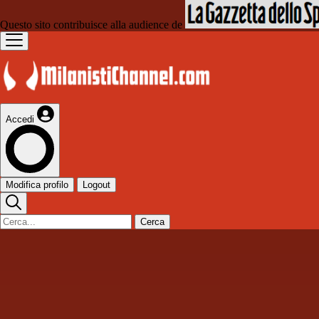
Questo sito contribuisce alla audience de
Accedi
Modifica profilo
Logout
Cerca