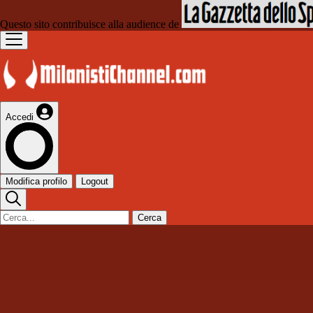
Questo sito contribuisce alla audience de
Accedi
Modifica profilo
Logout
Cerca