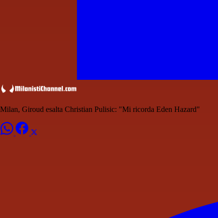
Milan, Giroud esalta Christian Pulisic: "Mi ricorda Eden Hazard"