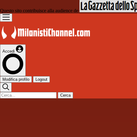
Questo sito contribuisce alla audience de
Accedi
Modifica profilo
Logout
Cerca