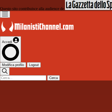
Questo sito contribuisce alla audience de
Accedi
Modifica profilo
Logout
Cerca