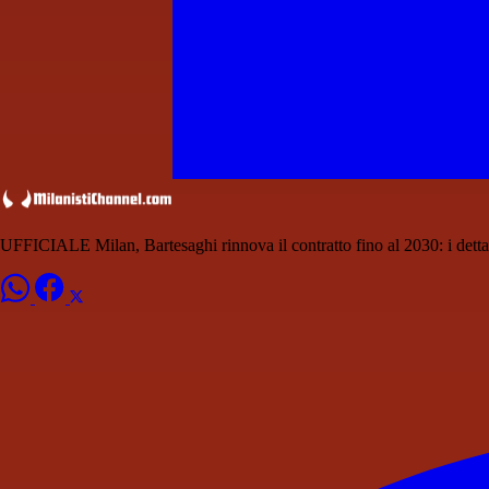
UFFICIALE Milan, Bartesaghi rinnova il contratto fino al 2030: i detta