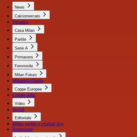
News
Calciomercato
Squadra
Casa Milan
Partite
Serie A
Primavera
Femminile
Milan Futuro
Milanisti d'Italia
Coppe Europee
Coppa italia
Video
Social
Editoriale
Milan partite e risultati live
Redazione