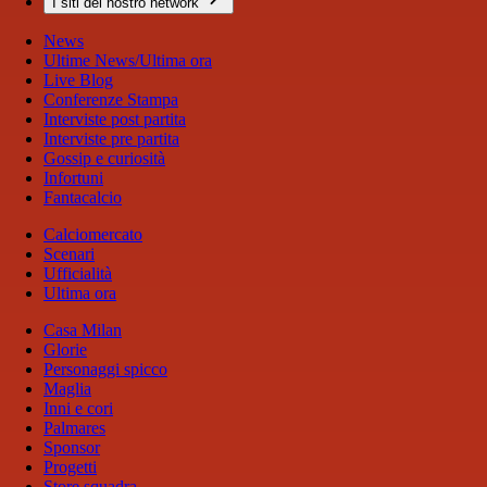
I siti del nostro network
News
Ultime News/Ultima ora
Live Blog
Conferenze Stampa
Interviste post partita
Interviste pre partita
Gossip e curiosità
Infortuni
Fantacalcio
Calciomercato
Scenari
Ufficialità
Ultima ora
Casa Milan
Glorie
Personaggi spicco
Maglia
Inni e cori
Palmares
Sponsor
Progetti
Store squadra