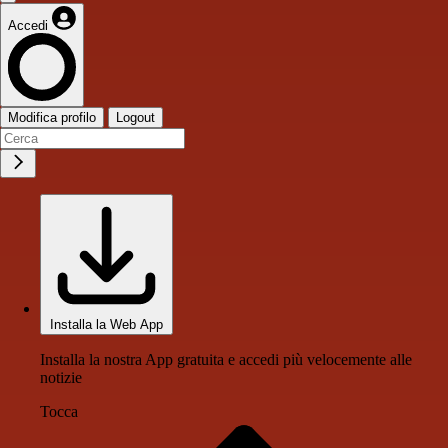
Accedi
Modifica profilo
Logout
Installa la Web App
Installa la nostra App gratuita e accedi più velocemente alle
notizie
Tocca