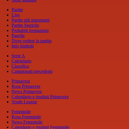
Partite
Live
Partite più importanti
Partite Storiche
Probabili formazioni
Pagelle
Dove vedere la partita
Info biglietti
Serie A
Calendario
Classifica
Campionati precedenti
Primavera
Rosa Primavera
News Primavera
Calendario e risultati Primavera
Youth League
Femminile
Rosa Femminile
News Femminile
Calendario e risultati Femminile