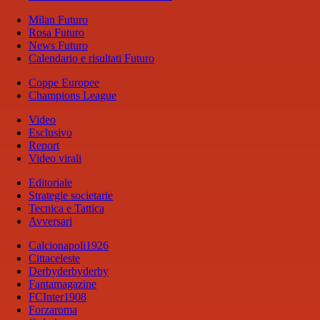
Milan Futuro
Rosa Futuro
News Futuro
Calendario e risultati Futuro
Coppe Europee
Champions League
Video
Esclusivo
Report
Video virali
Editoriale
Strategie societarie
Tecnica e Tattica
Avversari
Calcionapoli1926
Cittaceleste
Derbyderbyderby
Fantamagazine
FCInter1908
Forzaroma