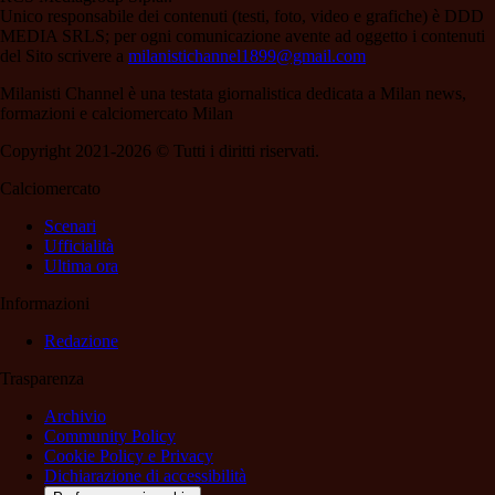
Unico responsabile dei contenuti (testi, foto, video e grafiche) è DDD
MEDIA SRLS; per ogni comunicazione avente ad oggetto i contenuti
del Sito scrivere a
milanistichannel1899@gmail.com
Milanisti Channel è una testata giornalistica dedicata a Milan news,
formazioni e calciomercato Milan
Copyright 2021-2026 © Tutti i diritti riservati.
Calciomercato
Scenari
Ufficialità
Ultima ora
Informazioni
Redazione
Trasparenza
Archivio
Community Policy
Cookie Policy e Privacy
Dichiarazione di accessibilità