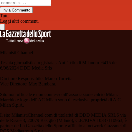
Invia Commento
Tutti
Leggi altri commenti
Milanisti Channel
Testata giornalistica registrata - Aut. Trib. di Milano n. 6415 del
6/06/2024 DDD Media Srls
Direttore Responsabile: Marco Torretta
Vice Direttore: Max Bambara.
Sito non ufficiale e non connesso all' associazione calcio Milan.
Marchio e logo dell' AC Milan sono di esclusiva proprietà di A.C.
Milan S.p.A.
Il sito MilanistiChannel.com di titolarità di DDD MEDIA SRLS via
delle Risaie 3, 20079 Basiglio (Milano), C.F./P.IVA 10837110963, è
partner de La Gazzetta dello Sport e affiliato al network Gazzanet di
RCS Mediagroup S.p.a..