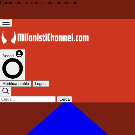
Questo sito contribuisce alla audience de
Accedi
Modifica profilo
Logout
Cerca