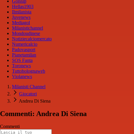
Golssip
Hellas1903
Ilmilanista
Juvenews
Mediagol
Milanistichannel
Mondoudinese
Notiziecalciomercato
Numericalcio
Padovasport
Pianetamilan
SOS Fanta
Toronews
Tuttobolognaweb
Violanews
Milanisti Channel
Giocatori
Andrea Di Siena
Commenti: Andrea Di Siena
Commenti