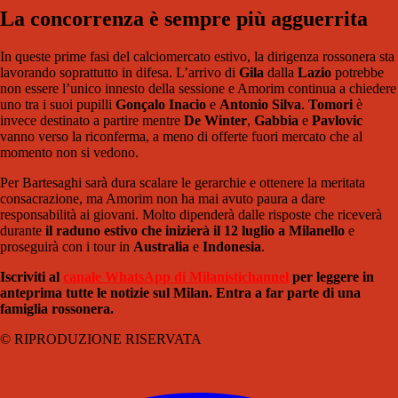
La concorrenza è sempre più agguerrita
In queste prime fasi del calciomercato estivo, la dirigenza rossonera sta
lavorando soprattutto in difesa. L’arrivo di
Gila
dalla
Lazio
potrebbe
non essere l’unico innesto della sessione e Amorim continua a chiedere
uno tra i suoi pupilli
Gonçalo Inacio
e
Antonio Silva
.
Tomori
è
invece destinato a partire mentre
De Winter
,
Gabbia
e
Pavlovic
vanno verso la riconferma, a meno di offerte fuori mercato che al
momento non si vedono.
Per Bartesaghi sarà dura scalare le gerarchie e ottenere la meritata
consacrazione, ma Amorim non ha mai avuto paura a dare
responsabilità ai giovani. Molto dipenderà dalle risposte che riceverà
durante
il raduno estivo che inizierà il 12 luglio a Milanello
e
proseguirà con i tour in
Australia
e
Indonesia
.
Iscriviti al
canale WhatsApp di Milanistichannel
per leggere in
anteprima tutte le notizie sul Milan. Entra a far parte di una
famiglia rossonera.
© RIPRODUZIONE RISERVATA