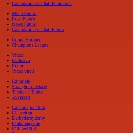
Calendario e risultati Femminile
Milan Futuro
Rosa Futuro
News Futuro
Calendario e risultati Futuro
Coppe Europee
Champions League
Video
Esclusivo
Report
Video virali
Editoriale
Strategie societarie
Tecnica e Tattica
Avversari
Calcionapoli1926
Cittaceleste
Derbyderbyderby
Fantamagazine
FCInter1908