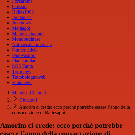
Forzaroma
Golssip
Hellas1903
Ilmilanista
Juvenews
Mediagol
Milanistichannel
Mondoudinese
Notiziecalciomercato
Numericalcio
Padovasport
Pianetamilan
SOS Fanta
Toronews
Tuttobolognaweb
Violanews
Milanisti Channel
Giocatori
Amorim ci crede: ecco perché potrebbe essere l’anno della
consacrazione di Bartesaghi
Amorim ci crede: ecco perché potrebbe
essere l’anno della consacrazione di