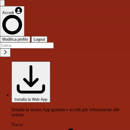
Accedi
Modifica profilo
Logout
Installa la Web App
Installa la nostra App gratuita e accedi più velocemente alle
notizie
Tocca