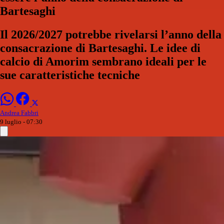
Bartesaghi
Il 2026/2027 potrebbe rivelarsi l’anno della
consacrazione di Bartesaghi. Le idee di
calcio di Amorim sembrano ideali per le
sue caratteristiche tecniche
Andrea Fabbri
9 luglio - 07:30