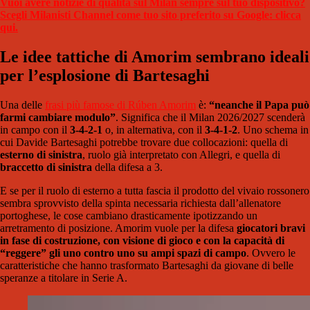
Vuoi avere notizie di qualità sul Milan sempre sul tuo dispositivo?
Scegli Milanisti Channel come tuo sito preferito su Google: clicca
qui.
Le idee tattiche di Amorim sembrano ideali
per l’esplosione di Bartesaghi
Una delle
frasi più famose di Rúben Amorim
è:
“neanche il Papa può
farmi cambiare modulo”
. Significa che il Milan 2026/2027 scenderà
in campo con il
3-4-2-1
o, in alternativa, con il
3-4-1-2
. Uno schema in
cui Davide Bartesaghi potrebbe trovare due collocazioni: quella di
esterno di sinistra
, ruolo già interpretato con Allegri, e quella di
braccetto di sinistra
della difesa a 3.
E se per il ruolo di esterno a tutta fascia il prodotto del vivaio rossonero
sembra sprovvisto della spinta necessaria richiesta dall’allenatore
portoghese, le cose cambiano drasticamente ipotizzando un
arretramento di posizione. Amorim vuole per la difesa
giocatori bravi
in fase di costruzione, con visione di gioco e con la capacità di
“reggere” gli uno contro uno su ampi spazi di campo
. Ovvero le
caratteristiche che hanno trasformato Bartesaghi da giovane di belle
speranze a titolare in Serie A.