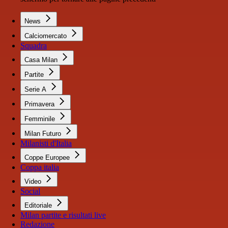
News
Calciomercato
Squadra
Casa Milan
Partite
Serie A
Primavera
Femminile
Milan Futuro
Milanisti d'Italia
Coppe Europee
Coppa italia
Video
Social
Editoriale
Milan partite e risultati live
Redazione