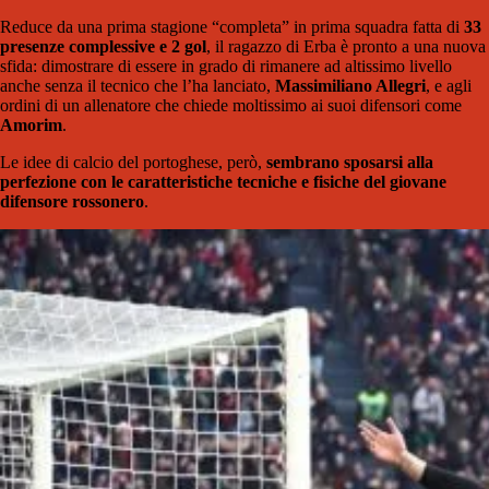
Reduce da una prima stagione “completa” in prima squadra fatta di
33
presenze complessive e 2 gol
, il ragazzo di Erba è pronto a una nuova
sfida: dimostrare di essere in grado di rimanere ad altissimo livello
anche senza il tecnico che l’ha lanciato,
Massimiliano Allegri
, e agli
ordini di un allenatore che chiede moltissimo ai suoi difensori come
Amorim
.
Le idee di calcio del portoghese, però,
sembrano sposarsi alla
perfezione con le caratteristiche tecniche e fisiche del giovane
difensore rossonero
.