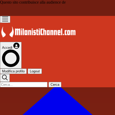
Questo sito contribuisce alla audience de
Accedi
Modifica profilo
Logout
Cerca