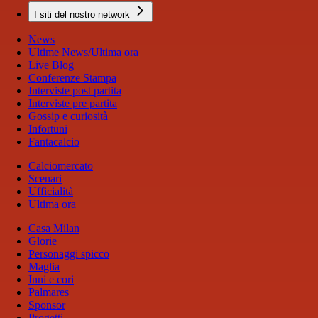
I siti del nostro network
News
Ultime News/Ultima ora
Live Blog
Conferenze Stampa
Interviste post partita
Interviste pre partita
Gossip e curiosità
Infortuni
Fantacalcio
Calciomercato
Scenari
Ufficialità
Ultima ora
Casa Milan
Glorie
Personaggi spicco
Maglia
Inni e cori
Palmares
Sponsor
Progetti