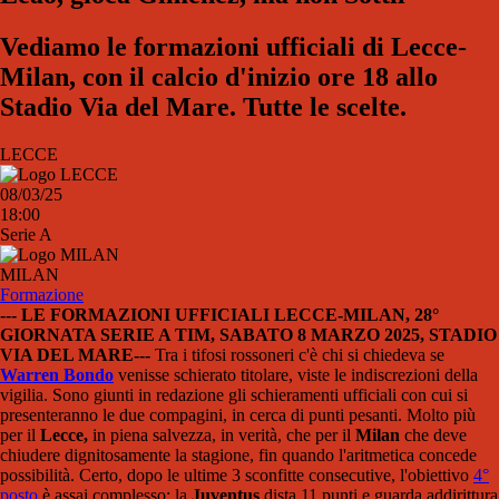
Vediamo le formazioni ufficiali di Lecce-
Milan, con il calcio d'inizio ore 18 allo
Stadio Via del Mare. Tutte le scelte.
LECCE
08/03/25
18:00
Serie A
MILAN
Formazione
--- LE FORMAZIONI UFFICIALI LECCE-MILAN, 28°
GIORNATA SERIE A TIM, SABATO 8 MARZO 2025, STADIO
VIA DEL MARE---
Tra i tifosi rossoneri c'è chi si chiedeva se
Warren Bondo
venisse schierato titolare, viste le indiscrezioni della
vigilia. Sono giunti in redazione gli schieramenti ufficiali con cui si
presenteranno le due compagini, in cerca di punti pesanti. Molto più
per il
Lecce,
in piena salvezza, in verità, che per il
Milan
che deve
chiudere dignitosamente la stagione, fin quando l'aritmetica concede
possibilità. Certo, dopo le ultime 3 sconfitte consecutive, l'obiettivo
4°
posto
è assai complesso: la
Juventus
dista 11 punti e guarda addirittura