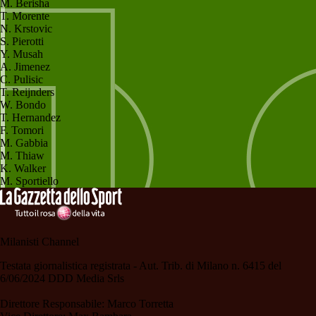
M. Berisha
T. Morente
N. Krstovic
S. Pierotti
Y. Musah
A. Jimenez
C. Pulisic
T. Reijnders
W. Bondo
T. Hernandez
F. Tomori
M. Gabbia
M. Thiaw
K. Walker
M. Sportiello
Milanisti Channel
Testata giornalistica registrata - Aut. Trib. di Milano n. 6415 del
6/06/2024 DDD Media Srls
Direttore Responsabile: Marco Torretta