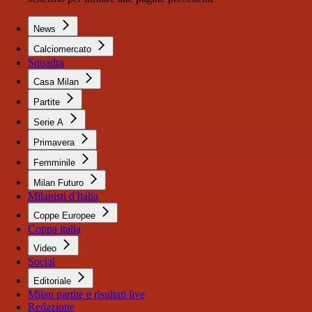
News
Calciomercato
Squadra
Casa Milan
Partite
Serie A
Primavera
Femminile
Milan Futuro
Milanisti d'Italia
Coppe Europee
Coppa italia
Video
Social
Editoriale
Milan partite e risultati live
Redazione