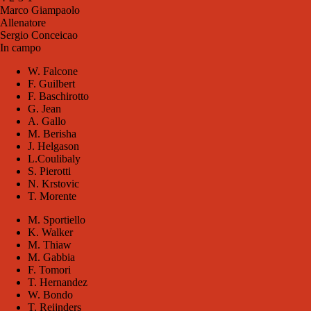
Marco Giampaolo
Allenatore
Sergio Conceicao
In campo
W. Falcone
F. Guilbert
F. Baschirotto
G. Jean
A. Gallo
M. Berisha
J. Helgason
L.Coulibaly
S. Pierotti
N. Krstovic
T. Morente
M. Sportiello
K. Walker
M. Thiaw
M. Gabbia
F. Tomori
T. Hernandez
W. Bondo
T. Reijnders