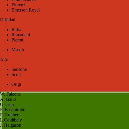
Florenzi
Emerson Royal
Diffidati
Rafia
Ramadani
Pierotti
Musah
Altri
Sansone
Scott
Origi
W. Falcone
A. Gallo
G. Jean
F. Baschirotto
F. Guilbert
L.Coulibaly
J. Helgason