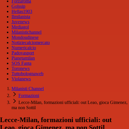
Forzaroma
Golssip
Hellas1903
Ilmilanista
Juvenews
Mediagol
Milanistichannel
Mondoudinese
Notiziecalciomercato
Numericalcio
Padovasport
Pianetamilan
SOS Fanta
Toronews
Tuttobolognaweb
Violanews
Milanisti Channel
Formazioni
Lecce-Milan, formazioni ufficiali: out Leao, gioca Gimenez,
ma non Sottil
Lecce-Milan, formazioni ufficiali: out
Leao, gioca Gimenez, ma non Sottil