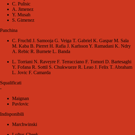
C. Pulisic
A. Jimenez
Y. Musah
S. Gimenez
Panchina
C. Fruchtl J. Samooja G. Veiga T. Gabriel K. Gaspar M. Sala
M. Kaba B. Pierret H. Rafia J. Karlsson Y. Ramadani K. Ndry
A. Rebic R. Burnete L. Banda
L. Torriani N. Raveyre F. Terracciano F. Tomori D. Bartesaghi
Y. Fofana R. Sottil S. Chukwueze R. Leao J. Felix T. Abraham
L. Jovic F. Camarda
Squalificati
-
Maignan
Pavlovic
Indisponibili
Marchwinski
Loftus-Cheek