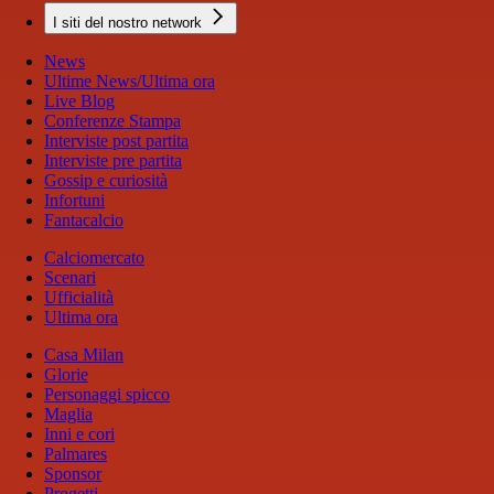
I siti del nostro network
News
Ultime News/Ultima ora
Live Blog
Conferenze Stampa
Interviste post partita
Interviste pre partita
Gossip e curiosità
Infortuni
Fantacalcio
Calciomercato
Scenari
Ufficialità
Ultima ora
Casa Milan
Glorie
Personaggi spicco
Maglia
Inni e cori
Palmares
Sponsor
Progetti