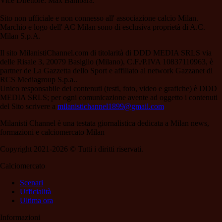
Vice Direttore: Max Bambara.
Sito non ufficiale e non connesso all' associazione calcio Milan.
Marchio e logo dell' AC Milan sono di esclusiva proprietà di A.C.
Milan S.p.A.
Il sito MilanistiChannel.com di titolarità di DDD MEDIA SRLS via
delle Risaie 3, 20079 Basiglio (Milano), C.F./P.IVA 10837110963, è
partner de La Gazzetta dello Sport e affiliato al network Gazzanet di
RCS Mediagroup S.p.a..
Unico responsabile dei contenuti (testi, foto, video e grafiche) è DDD
MEDIA SRLS; per ogni comunicazione avente ad oggetto i contenuti
del Sito scrivere a
milanistichannel1899@gmail.com
Milanisti Channel è una testata giornalistica dedicata a Milan news,
formazioni e calciomercato Milan
Copyright 2021-2026 © Tutti i diritti riservati.
Calciomercato
Scenari
Ufficialità
Ultima ora
Informazioni