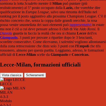
sorniona la lotta
Scudetto
mentre il
Milan
può puntare (più
realisticamente) al 5° posto occupato dalla
Lazio,
che vorrebbe dire
qualificazione in
Europa League
, salvo una rimonta dell'Italia nel
ranking per il posto aggiuntivo alla prossima Champions League. C'è il
rischio concreto che, senza la coppa dalle grandi orecchie, la rosa
possa venire smantellata dei suoi elementi può
rappresentativi
in estate
ma non è ciò a cui deve pensare adesso il club di
Via Aldo Rossi
. Il
Diavolo
guarda in faccia la realtà che ora si chiama
Lecce
dell'ex
Giampaolo
.
3 punti per provare a ripartire dopo le 3 brucianti,
sconfitte consecutive. Come dicevamo, i
salentini
vogliono allontanarsi
dalla zona retrocessione che dista solo 3 punti con
l'Empoli
che tifa
rossonero, almeno per questa partita. Leggiamo, adesso, le formazioni
ufficiali di
Lecce-Milan
scelte da
Giampaolo
e
Conceicao.
Lecce-Milan, formazioni ufficiali
Vista classica
Schieramenti
LECCE
MILAN
4-3-3
Modulo
4-2-3-1