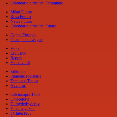
Calendario e risultati Femminile
Milan Futuro
Rosa Futuro
News Futuro
Calendario e risultati Futuro
Coppe Europee
Champions League
Video
Esclusivo
Report
Video virali
Editoriale
Strategie societarie
Tecnica e Tattica
Avversari
Calcionapoli1926
Cittaceleste
Derbyderbyderby
Fantamagazine
FCInter1908