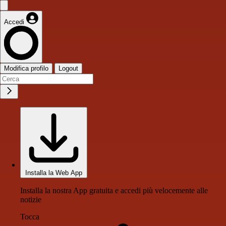
Accedi
Modifica profilo
Logout
Installa la Web App
Installa la nostra App gratuita e accedi più velocemente alle
notizie
Tocca