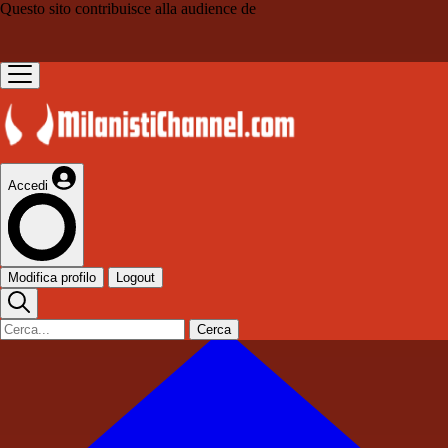
Questo sito contribuisce alla audience de
Accedi
Modifica profilo
Logout
Cerca