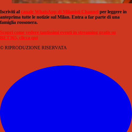
Iscriviti al
canale WhatsApp di Milanisti Channel
per leggere in
anteprima tutte le notizie sul Milan. Entra a far parte di una
famiglia rossonera.
Scopri come vedere tantissimi eventi in streaming gratis su
BET365, clicca qui
© RIPRODUZIONE RISERVATA