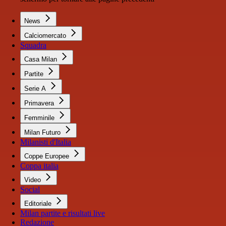
News
Calciomercato
Squadra
Casa Milan
Partite
Serie A
Primavera
Femminile
Milan Futuro
Milanisti d'Italia
Coppe Europee
Coppa italia
Video
Social
Editoriale
Milan partite e risultati live
Redazione