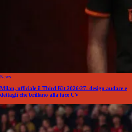
News
Milan, ufficiale il Third Kit 2026/27: design audace e
dettagli che brillano alla luce UV