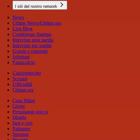
I siti del nostro network
News
Ultime News/Ultima ora
Live Blog
Conferenze Stampa
Interviste post partita
Interviste pre partita
Gossip e curiosità
Infortuni
Fantacalcio
Calciomercato
Scenari
Ufficialità
Ultima ora
Casa Milan
Glorie
Personaggi spicco
Maglia
Inni e cori
Palmares
Sponsor
Progetti