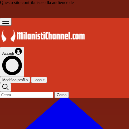
Questo sito contribuisce alla audience de
Accedi
Modifica profilo
Logout
Cerca