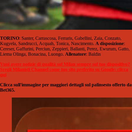
TORINO
: Santer, Carrascosa, Ferraris, Gabellini, Zaia, Conzato,
Kugyela, Sandrucci, Acquah, Tonica, Nascimento.
A disposizione
:
Cereser, Gaffurini, Perciun, Zeppieri, Ballanti, Perez, Ewurum, Gatto,
Liema Olinga, Bonacina, Luongo.
Allenatore
: Baldin
Vuoi avere notizie di qualità sul Milan sempre sul tuo dispositivo?
Scegli Milanisti Channel come tuo sito preferito su Google: clicca
qui
Clicca sull'immagine per maggiori dettagli sul palinsesto offerto da
Bet365.