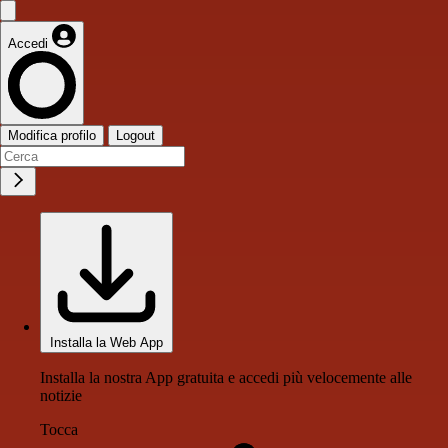
Accedi
Modifica profilo
Logout
Installa la Web App
Installa la nostra App gratuita e accedi più velocemente alle
notizie
Tocca