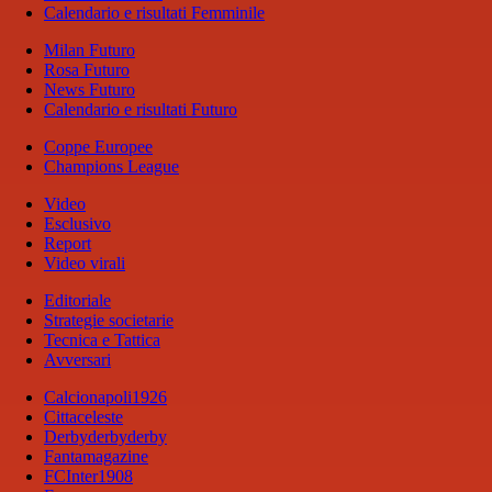
Calendario e risultati Femminile
Milan Futuro
Rosa Futuro
News Futuro
Calendario e risultati Futuro
Coppe Europee
Champions League
Video
Esclusivo
Report
Video virali
Editoriale
Strategie societarie
Tecnica e Tattica
Avversari
Calcionapoli1926
Cittaceleste
Derbyderbyderby
Fantamagazine
FCInter1908