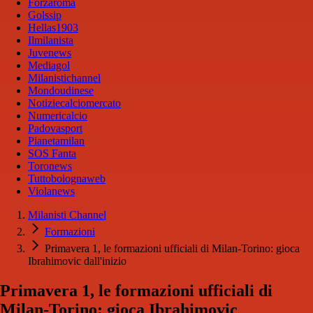
Forzaroma
Golssip
Hellas1903
Ilmilanista
Juvenews
Mediagol
Milanistichannel
Mondoudinese
Notiziecalciomercato
Numericalcio
Padovasport
Pianetamilan
SOS Fanta
Toronews
Tuttobolognaweb
Violanews
Milanisti Channel
Formazioni
Primavera 1, le formazioni ufficiali di Milan-Torino: gioca
Ibrahimovic dall'inizio
Primavera 1, le formazioni ufficiali di
Milan-Torino: gioca Ibrahimovic