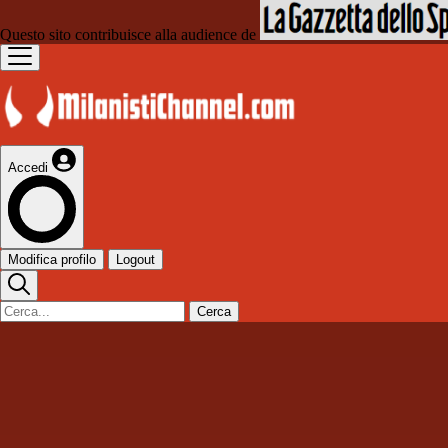
Questo sito contribuisce alla audience de
Accedi
Modifica profilo
Logout
Cerca