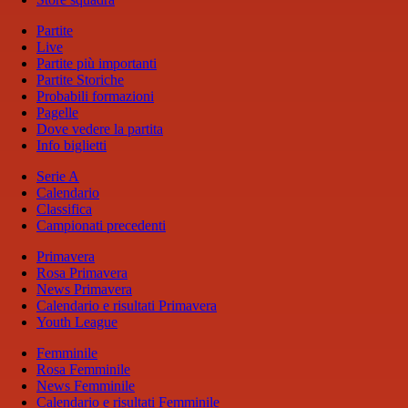
Partite
Live
Partite più importanti
Partite Storiche
Probabili formazioni
Pagelle
Dove vedere la partita
Info biglietti
Serie A
Calendario
Classifica
Campionati precedenti
Primavera
Rosa Primavera
News Primavera
Calendario e risultati Primavera
Youth League
Femminile
Rosa Femminile
News Femminile
Calendario e risultati Femminile