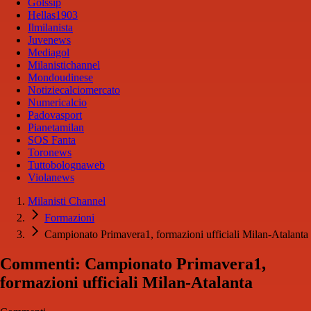
Golssip
Hellas1903
Ilmilanista
Juvenews
Mediagol
Milanistichannel
Mondoudinese
Notiziecalciomercato
Numericalcio
Padovasport
Pianetamilan
SOS Fanta
Toronews
Tuttobolognaweb
Violanews
Milanisti Channel
Formazioni
Campionato Primavera1, formazioni ufficiali Milan-Atalanta
Commenti: Campionato Primavera1,
formazioni ufficiali Milan-Atalanta