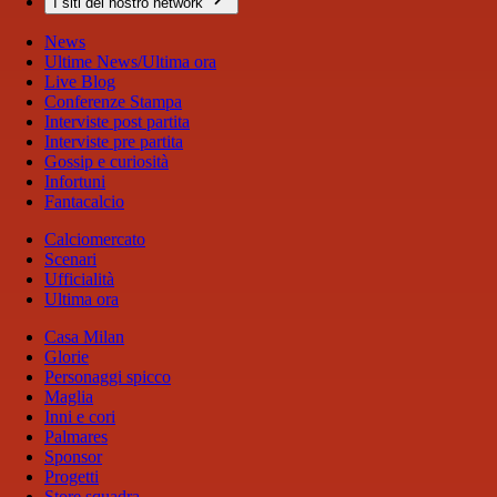
I siti del nostro network
News
Ultime News/Ultima ora
Live Blog
Conferenze Stampa
Interviste post partita
Interviste pre partita
Gossip e curiosità
Infortuni
Fantacalcio
Calciomercato
Scenari
Ufficialità
Ultima ora
Casa Milan
Glorie
Personaggi spicco
Maglia
Inni e cori
Palmares
Sponsor
Progetti
Store squadra