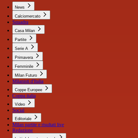
News
Calciomercato
Squadra
Casa Milan
Partite
Serie A
Primavera
Femminile
Milan Futuro
Milanisti d'Italia
Coppe Europee
Coppa italia
Video
Social
Editoriale
Milan partite e risultati live
Redazione