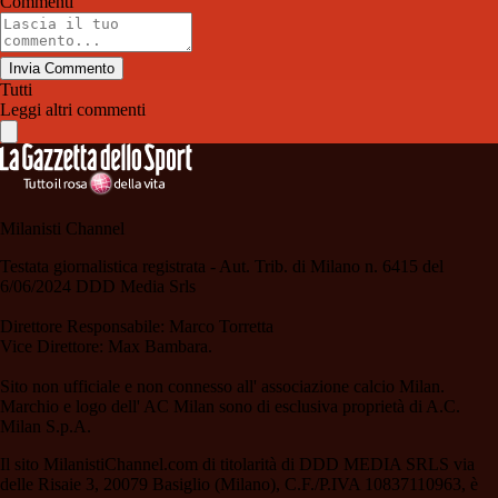
Commenti
Invia Commento
Tutti
Leggi altri commenti
Milanisti Channel
Testata giornalistica registrata - Aut. Trib. di Milano n. 6415 del
6/06/2024 DDD Media Srls
Direttore Responsabile: Marco Torretta
Vice Direttore: Max Bambara.
Sito non ufficiale e non connesso all' associazione calcio Milan.
Marchio e logo dell' AC Milan sono di esclusiva proprietà di A.C.
Milan S.p.A.
Il sito MilanistiChannel.com di titolarità di DDD MEDIA SRLS via
delle Risaie 3, 20079 Basiglio (Milano), C.F./P.IVA 10837110963, è