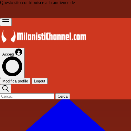
Questo sito contribuisce alla audience de
Accedi
Modifica profilo
Logout
Cerca