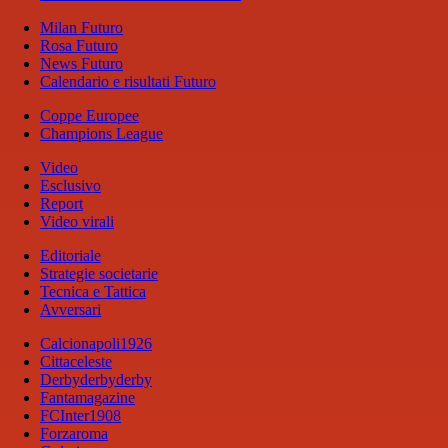
Milan Futuro
Rosa Futuro
News Futuro
Calendario e risultati Futuro
Coppe Europee
Champions League
Video
Esclusivo
Report
Video virali
Editoriale
Strategie societarie
Tecnica e Tattica
Avversari
Calcionapoli1926
Cittaceleste
Derbyderbyderby
Fantamagazine
FCInter1908
Forzaroma