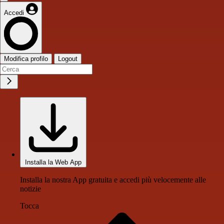
Accedi
Modifica profilo
Logout
Installa la Web App
Installa la nostra App gratuita e accedi più velocemente alle
notizie
Tocca