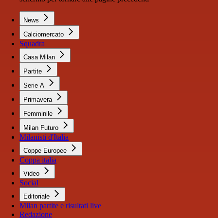
News
Calciomercato
Squadra
Casa Milan
Partite
Serie A
Primavera
Femminile
Milan Futuro
Milanisti d'Italia
Coppe Europee
Coppa italia
Video
Social
Editoriale
Milan partite e risultati live
Redazione