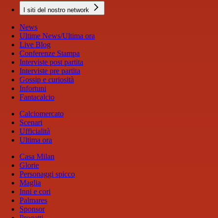
I siti del nostro network
News
Ultime News/Ultima ora
Live Blog
Conferenze Stampa
Interviste post partita
Interviste pre partita
Gossip e curiosità
Infortuni
Fantacalcio
Calciomercato
Scenari
Ufficialità
Ultima ora
Casa Milan
Glorie
Personaggi spicco
Maglia
Inni e cori
Palmares
Sponsor
Progetti