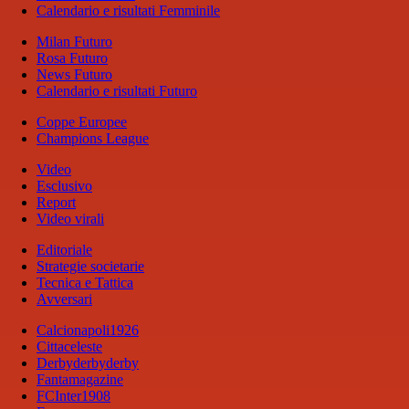
Calendario e risultati Femminile
Milan Futuro
Rosa Futuro
News Futuro
Calendario e risultati Futuro
Coppe Europee
Champions League
Video
Esclusivo
Report
Video virali
Editoriale
Strategie societarie
Tecnica e Tattica
Avversari
Calcionapoli1926
Cittaceleste
Derbyderbyderby
Fantamagazine
FCInter1908