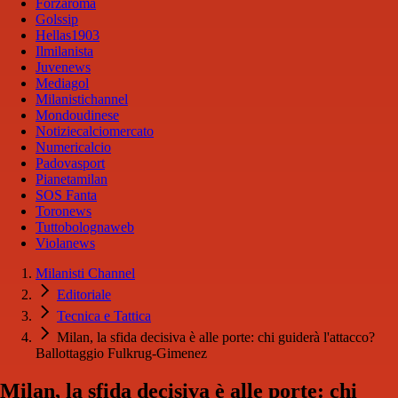
Forzaroma
Golssip
Hellas1903
Ilmilanista
Juvenews
Mediagol
Milanistichannel
Mondoudinese
Notiziecalciomercato
Numericalcio
Padovasport
Pianetamilan
SOS Fanta
Toronews
Tuttobolognaweb
Violanews
Milanisti Channel
Editoriale
Tecnica e Tattica
Milan, la sfida decisiva è alle porte: chi guiderà l'attacco?
Ballottaggio Fulkrug-Gimenez
Milan, la sfida decisiva è alle porte: chi