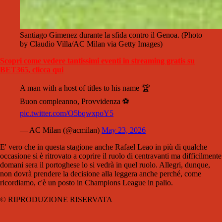
Santiago Gimenez durante la sfida contro il Genoa. (Photo
by Claudio Villa/AC Milan via Getty Images)
Scopri come vedere tantissimi eventi in streaming gratis su
BET365, clicca qui
A man with a host of titles to his name 🏆
Buon compleanno, Provvidenza ⚽
pic.twitter.com/O5bqwxpoY5
— AC Milan (@acmilan)
May 23, 2026
E' vero che in questa stagione anche Rafael Leao in più di qualche
occasione si è ritrovato a coprire il ruolo di centravanti ma difficilmente
domani sera il portoghese lo si vedrà in quel ruolo. Allegri, dunque,
non dovrà prendere la decisione alla leggera anche perché, come
ricordiamo, c'è un posto in Champions League in palio.
© RIPRODUZIONE RISERVATA