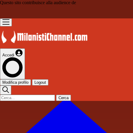
Questo sito contribuisce alla audience de
Accedi
Modifica profilo
Logout
Cerca