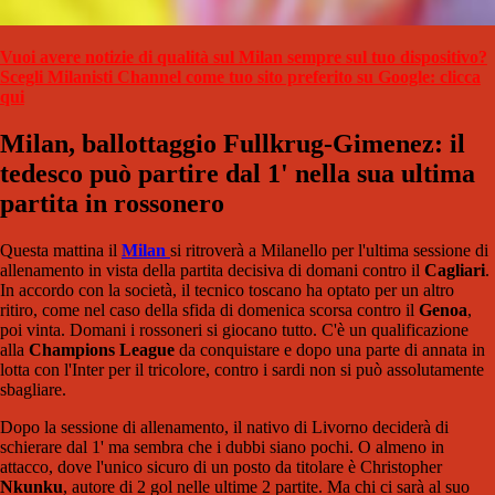
Vuoi avere notizie di qualità sul Milan sempre sul tuo dispositivo?
Scegli Milanisti Channel come tuo sito preferito su Google: clicca
qui
Milan, ballottaggio Fullkrug-Gimenez: il
tedesco può partire dal 1' nella sua ultima
partita in rossonero
Questa mattina il
Milan
si ritroverà a Milanello per l'ultima sessione di
allenamento in vista della partita decisiva di domani contro il
Cagliari
.
In accordo con la società, il tecnico toscano ha optato per un altro
ritiro, come nel caso della sfida di domenica scorsa contro il
Genoa
,
poi vinta. Domani i rossoneri si giocano tutto. C'è un qualificazione
alla
Champions League
da conquistare e dopo una parte di annata in
lotta con l'Inter per il tricolore, contro i sardi non si può assolutamente
sbagliare.
Dopo la sessione di allenamento, il nativo di Livorno deciderà di
schierare dal 1' ma sembra che i dubbi siano pochi. O almeno in
attacco, dove l'unico sicuro di un posto da titolare è Christopher
Nkunku
, autore di 2 gol nelle ultime 2 partite. Ma chi ci sarà al suo