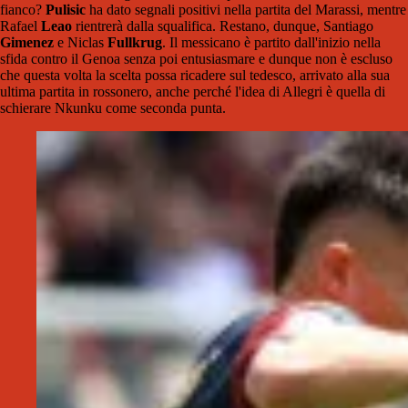
fianco?
Pulisic
ha dato segnali positivi nella partita del Marassi, mentre
Rafael
Leao
rientrerà dalla squalifica. Restano, dunque, Santiago
Gimenez
e Niclas
Fullkrug
. Il messicano è partito dall'inizio nella
sfida contro il Genoa senza poi entusiasmare e dunque non è escluso
che questa volta la scelta possa ricadere sul tedesco, arrivato alla sua
ultima partita in rossonero, anche perché l'idea di Allegri è quella di
schierare Nkunku come seconda punta.