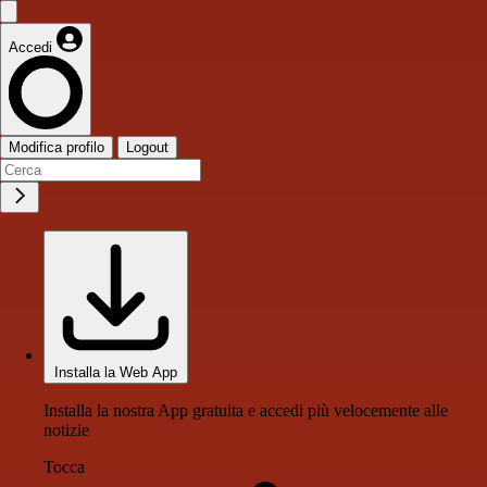
Accedi
Modifica profilo
Logout
Installa la Web App
Installa la nostra App gratuita e accedi più velocemente alle
notizie
Tocca