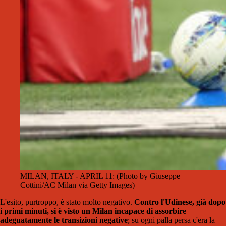
MILAN, ITALY - APRIL 11: (Photo by Giuseppe
Cottini/AC Milan via Getty Images)
L'esito, purtroppo, è stato molto negativo.
Contro l'Udinese, già dopo
i primi minuti, si è visto un Milan incapace di assorbire
adeguatamente le transizioni negative
; su ogni palla persa c'era la