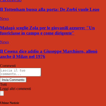
Calciomercato
Il Tottenham bussa alla porta: De Zerbi vuole Leao
News
Malagò sceglie Zola per le giovanili azzurre: "Un
fuoriclasse in campo e come dirigente"
News
Il Cesena dice addio a Giuseppe Marchioro, allenò
anche il Milan nel 1976
Commenti
Invia Commento
Tutti
Leggi altri commenti
Ultime Notizie