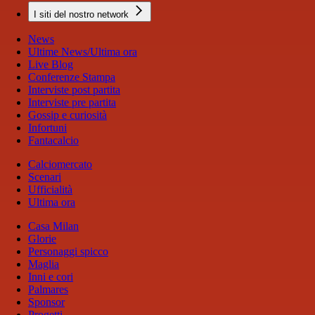
I siti del nostro network
News
Ultime News/Ultima ora
Live Blog
Conferenze Stampa
Interviste post partita
Interviste pre partita
Gossip e curiosità
Infortuni
Fantacalcio
Calciomercato
Scenari
Ufficialità
Ultima ora
Casa Milan
Glorie
Personaggi spicco
Maglia
Inni e cori
Palmares
Sponsor
Progetti