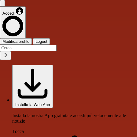
Accedi
Modifica profilo
Logout
Installa la Web App
Installa la nostra App gratuita e accedi più velocemente alle
notizie
Tocca