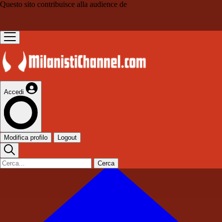
Questo sito contribuisce alla audience de
Accedi
Modifica profilo
Logout
Cerca