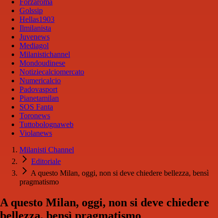
Forzaroma
Golssip
Hellas1903
Ilmilanista
Juvenews
Mediagol
Milanistichannel
Mondoudinese
Notiziecalciomercato
Numericalcio
Padovasport
Pianetamilan
SOS Fanta
Toronews
Tuttobolognaweb
Violanews
Milanisti Channel
Editoriale
A questo Milan, oggi, non si deve chiedere bellezza, bensì
pragmatismo
A questo Milan, oggi, non si deve chiedere
bellezza, bensì pragmatismo