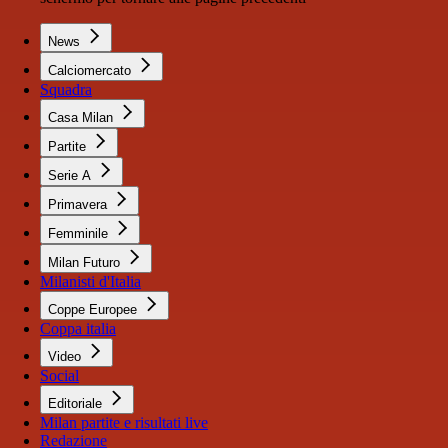
News
Calciomercato
Squadra
Casa Milan
Partite
Serie A
Primavera
Femminile
Milan Futuro
Milanisti d'Italia
Coppe Europee
Coppa italia
Video
Social
Editoriale
Milan partite e risultati live
Redazione