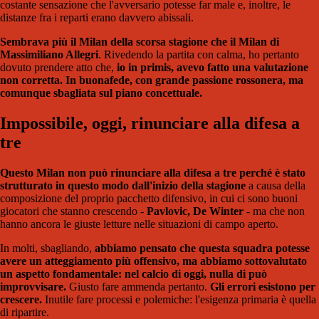
costante sensazione che l'avversario potesse far male e, inoltre, le
distanze fra i reparti erano davvero abissali.
Sembrava più il Milan della scorsa stagione che il Milan di
Massimiliano Allegri
. Rivedendo la partita con calma, ho pertanto
dovuto prendere atto che,
io in primis, avevo fatto una valutazione
non corretta. In buonafede, con grande passione rossonera, ma
comunque sbagliata sul piano concettuale.
Impossibile, oggi, rinunciare alla difesa a
tre
Questo Milan non può rinunciare alla difesa a tre perché è stato
strutturato in questo modo dall'inizio della stagione
a causa della
composizione del proprio pacchetto difensivo, in cui ci sono buoni
giocatori che stanno crescendo -
Pavlovic, De Winter
- ma che non
hanno ancora le giuste letture nelle situazioni di campo aperto.
In molti, sbagliando,
abbiamo pensato che questa squadra potesse
avere un atteggiamento più offensivo, ma abbiamo sottovalutato
un aspetto fondamentale: nel calcio di oggi, nulla di può
improvvisare.
Giusto fare ammenda pertanto.
Gli errori esistono per
crescere.
Inutile fare processi e polemiche: l'esigenza primaria è quella
di ripartire.