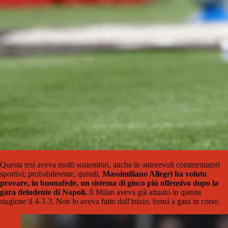
Questa tesi aveva molti sostenitori, anche in autorevoli commentatori
sportivi; probabilmente, quindi,
Massimiliano Allegri ha voluto
provare, in buonafede, un sistema di gioco più offensivo dopo la
gara deludente di Napoli.
Il Milan aveva già attuato in questa
stagione il 4-3-3. Non lo aveva fatto dall'inizio, bensì a gara in corso.