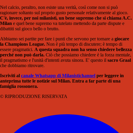
Nel calcio, peraltro, non esiste una verità, così come non si può
ragionare soltanto sul proprio gusto personale relativamente al gioco.
C'è, invece, per noi milanisti, un bene supremo che si chiama A.C.
Milan
e quel bene supremo va tutelato mettendo da parte dispute e
dibattiti sul gioco bello o brutto.
Abbiamo sei partite per fare i punti che servono per tornare a
giocare
la Champions League.
Non è più tempo di discutere; è tempo di
essere pragmatici.
A questa squadra non ha senso chiedere bellezza
perché non può darla.
Ciò che possiamo chiedere è la forza mentale,
il pragmatismo e l'unità d'intenti avuta sinora. E' questo il
sacro Graal
che dobbiamo ritrovare.
Iscriviti al
canale Whatsapp di Milanistich
annel
per leggere in
anteprima tutte le notizie sul Milan. Entra a far parte di una
famiglia rossonera.
© RIPRODUZIONE RISERVATA