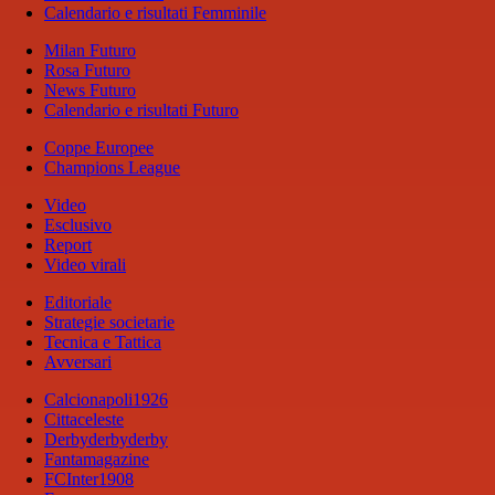
Calendario e risultati Femminile
Milan Futuro
Rosa Futuro
News Futuro
Calendario e risultati Futuro
Coppe Europee
Champions League
Video
Esclusivo
Report
Video virali
Editoriale
Strategie societarie
Tecnica e Tattica
Avversari
Calcionapoli1926
Cittaceleste
Derbyderbyderby
Fantamagazine
FCInter1908