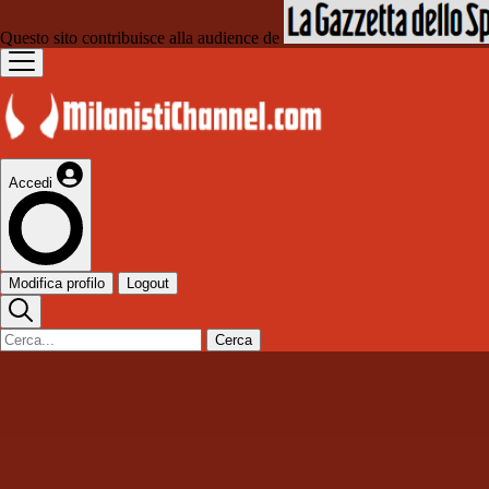
Questo sito contribuisce alla audience de
Accedi
Modifica profilo
Logout
Cerca