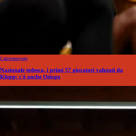
Calciomercato
Nazionale tedesca, i primi 57 giocatori valutati da
Klopp: c'è anche Odogu