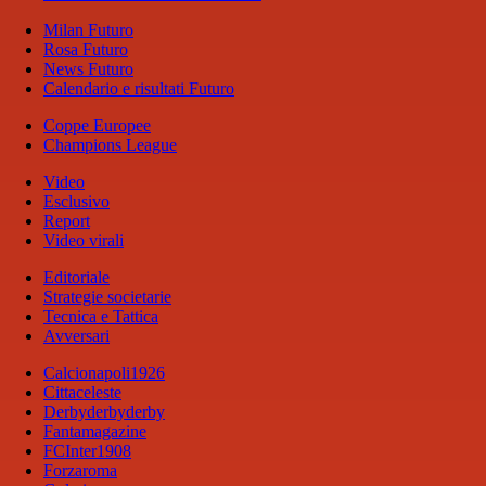
Milan Futuro
Rosa Futuro
News Futuro
Calendario e risultati Futuro
Coppe Europee
Champions League
Video
Esclusivo
Report
Video virali
Editoriale
Strategie societarie
Tecnica e Tattica
Avversari
Calcionapoli1926
Cittaceleste
Derbyderbyderby
Fantamagazine
FCInter1908
Forzaroma