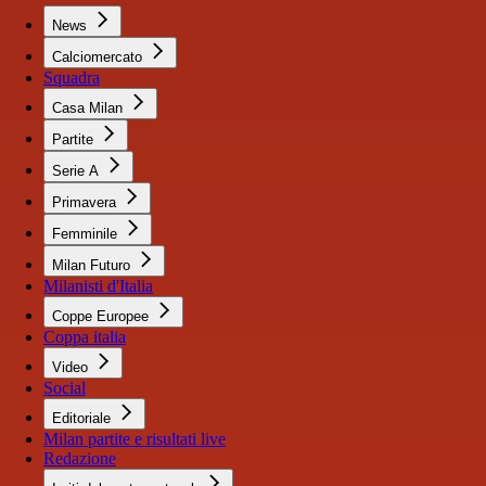
News
Calciomercato
Squadra
Casa Milan
Partite
Serie A
Primavera
Femminile
Milan Futuro
Milanisti d'Italia
Coppe Europee
Coppa italia
Video
Social
Editoriale
Milan partite e risultati live
Redazione