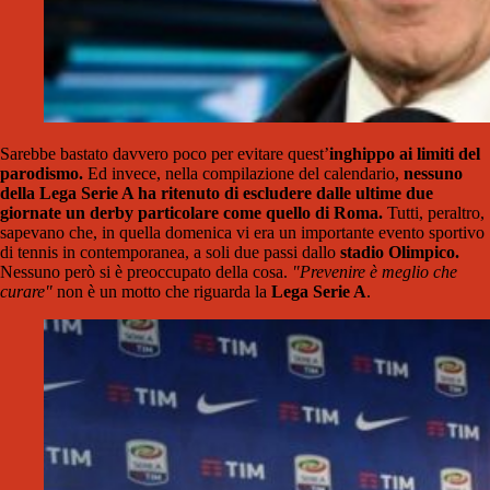
Sarebbe bastato davvero poco per evitare quest’
inghippo ai limiti del
parodismo.
Ed invece, nella compilazione del calendario,
nessuno
della Lega Serie A ha ritenuto di escludere dalle ultime due
giornate un derby particolare come quello di Roma.
Tutti, peraltro,
sapevano che, in quella domenica vi era un importante evento sportivo
di tennis in contemporanea, a soli due passi dallo
stadio Olimpico.
Nessuno però si è preoccupato della cosa.
"Prevenire è meglio che
curare"
non è un motto che riguarda la
Lega Serie A
.