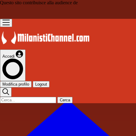
Questo sito contribuisce alla audience de
Accedi
Modifica profilo
Logout
Cerca