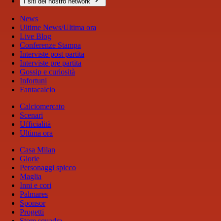
I siti del nostro network
News
Ultime News/Ultima ora
Live Blog
Conferenze Stampa
Interviste post partita
Interviste pre partita
Gossip e curiosità
Infortuni
Fantacalcio
Calciomercato
Scenari
Ufficialità
Ultima ora
Casa Milan
Glorie
Personaggi spicco
Maglia
Inni e cori
Palmares
Sponsor
Progetti
Store squadra