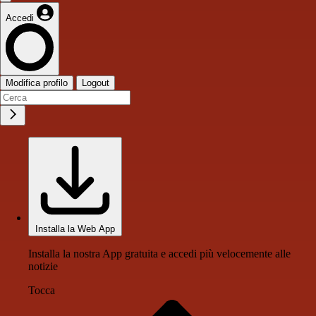
Accedi
Modifica profilo
Logout
Installa la Web App
Installa la nostra App gratuita e accedi più velocemente alle
notizie
Tocca