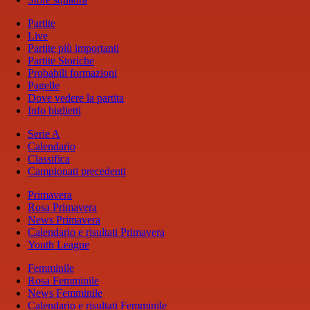
Partite
Live
Partite più importanti
Partite Storiche
Probabili formazioni
Pagelle
Dove vedere la partita
Info biglietti
Serie A
Calendario
Classifica
Campionati precedenti
Primavera
Rosa Primavera
News Primavera
Calendario e risultati Primavera
Youth League
Femminile
Rosa Femminile
News Femminile
Calendario e risultati Femminile