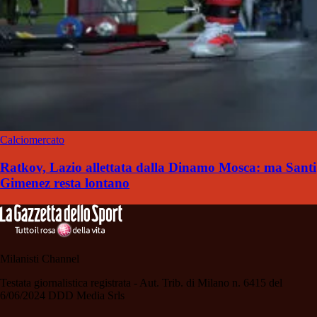
Calciomercato
Ratkov, Lazio allettata dalla Dinamo Mosca: ma Santi
Gimenez resta lontano
Milanisti Channel
Testata giornalistica registrata - Aut. Trib. di Milano n. 6415 del
6/06/2024 DDD Media Srls