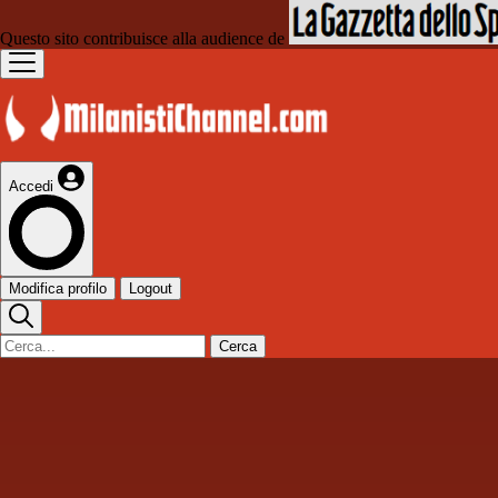
Questo sito contribuisce alla audience de
Accedi
Modifica profilo
Logout
Cerca