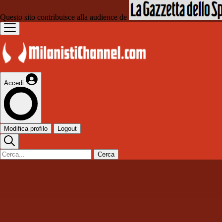
Questo sito contribuisce alla audience de
Accedi
Modifica profilo
Logout
Cerca