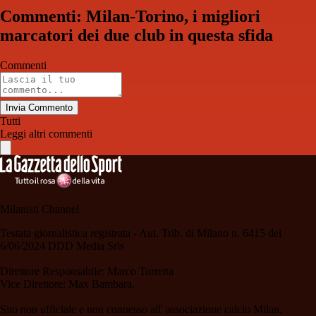
Commenti: Milan-Torino, i migliori
marcatori dei due club in questa sfida
Commenti
Invia Commento
Tutti
Leggi altri commenti
Milanisti Channel
Testata giornalistica registrata - Aut. Trib. di Milano n. 6415 del
6/06/2024 DDD Media Srls
Direttore Responsabile: Marco Torretta
Vice Direttore: Max Bambara.
Sito non ufficiale e non connesso all' associazione calcio Milan.