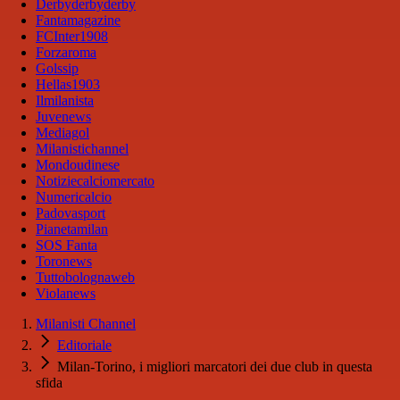
Derbyderbyderby
Fantamagazine
FCInter1908
Forzaroma
Golssip
Hellas1903
Ilmilanista
Juvenews
Mediagol
Milanistichannel
Mondoudinese
Notiziecalciomercato
Numericalcio
Padovasport
Pianetamilan
SOS Fanta
Toronews
Tuttobolognaweb
Violanews
Milanisti Channel
Editoriale
Milan-Torino, i migliori marcatori dei due club in questa
sfida