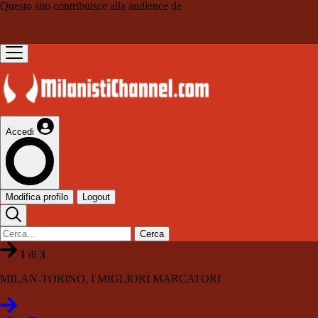
Questo sito contribuisce alla audience de
Accedi
Modifica profilo
Logout
Cerca
1
di
3
MILAN-TORINO, I MIGLIORI MARCATORI