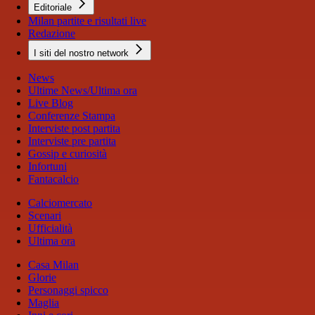
Editoriale
Milan partite e risultati live
Redazione
I siti del nostro network
News
Ultime News/Ultima ora
Live Blog
Conferenze Stampa
Interviste post partita
Interviste pre partita
Gossip e curiosità
Infortuni
Fantacalcio
Calciomercato
Scenari
Ufficialità
Ultima ora
Casa Milan
Glorie
Personaggi spicco
Maglia