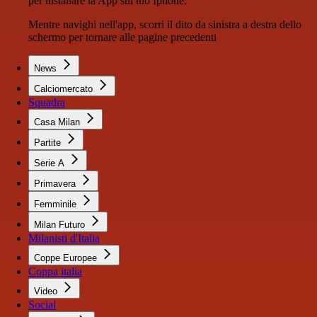
per installare la App sul tuo Iphone.
Mentre navighi nell'app, scorri il dito da sinistra a destra dello
schermo per tornare alle pagine precedenti
News
Calciomercato
Squadra
Casa Milan
Partite
Serie A
Primavera
Femminile
Milan Futuro
Milanisti d'Italia
Coppe Europee
Coppa italia
Video
Social