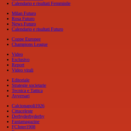
Calendario e risultati Femminile
Milan Futuro
Rosa Futuro
News Futuro
Calendario e risultati Futuro
Coppe Europee
Champions League
Video
Esclusivo
Report
Video virali
Editoriale
Strategie societarie
Tecnica e Tattica
Avversari
Calcionapoli1926
Cittaceleste
Derbyderbyderby
Fantamagazine
FCInter1908