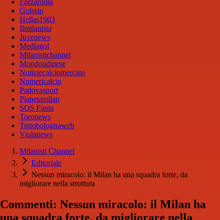
Forzaroma
Golssip
Hellas1903
Ilmilanista
Juvenews
Mediagol
Milanistichannel
Mondoudinese
Notiziecalciomercato
Numericalcio
Padovasport
Pianetamilan
SOS Fanta
Toronews
Tuttobolognaweb
Violanews
Milanisti Channel
Editoriale
Nessun miracolo: il Milan ha una squadra forte, da
migliorare nella struttura
Commenti: Nessun miracolo: il Milan ha
una squadra forte, da migliorare nella