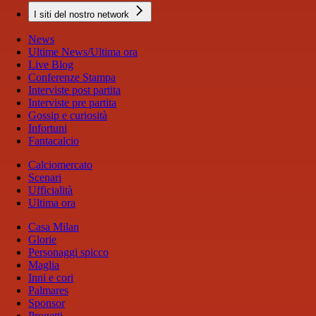
I siti del nostro network
News
Ultime News/Ultima ora
Live Blog
Conferenze Stampa
Interviste post partita
Interviste pre partita
Gossip e curiosità
Infortuni
Fantacalcio
Calciomercato
Scenari
Ufficialità
Ultima ora
Casa Milan
Glorie
Personaggi spicco
Maglia
Inni e cori
Palmares
Sponsor
Progetti