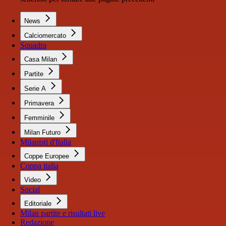
News
Calciomercato
Squadra
Casa Milan
Partite
Serie A
Primavera
Femminile
Milan Futuro
Milanisti d'Italia
Coppe Europee
Coppa italia
Video
Social
Editoriale
Milan partite e risultati live
Redazione