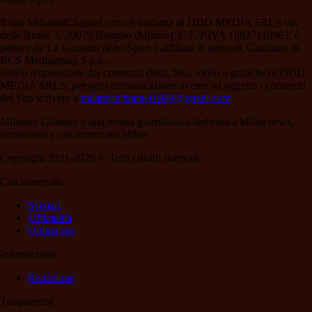
Il sito MilanistiChannel.com di titolarità di DDD MEDIA SRLS via
delle Risaie 3, 20079 Basiglio (Milano), C.F./P.IVA 10837110963, è
partner de La Gazzetta dello Sport e affiliato al network Gazzanet di
RCS Mediagroup S.p.a..
Unico responsabile dei contenuti (testi, foto, video e grafiche) è DDD
MEDIA SRLS; per ogni comunicazione avente ad oggetto i contenuti
del Sito scrivere a
milanistichannel1899@gmail.com
Milanisti Channel è una testata giornalistica dedicata a Milan news,
formazioni e calciomercato Milan
Copyright 2021-2026 © Tutti i diritti riservati.
Calciomercato
Scenari
Ufficialità
Ultima ora
Informazioni
Redazione
Trasparenza