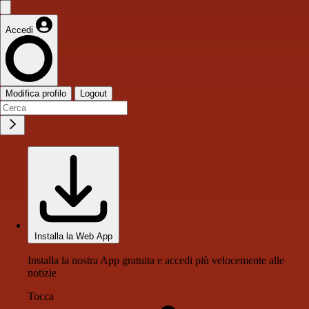
Accedi
Modifica profilo
Logout
Installa la Web App
Installa la nostra App gratuita e accedi più velocemente alle
notizie
Tocca