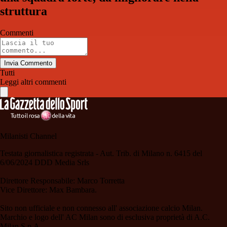
struttura
Commenti
Invia Commento
Tutti
Leggi altri commenti
Milanisti Channel
Testata giornalistica registrata - Aut. Trib. di Milano n. 6415 del
6/06/2024 DDD Media Srls
Direttore Responsabile: Marco Torretta
Vice Direttore: Max Bambara.
Sito non ufficiale e non connesso all' associazione calcio Milan.
Marchio e logo dell' AC Milan sono di esclusiva proprietà di A.C.
Milan S.p.A.