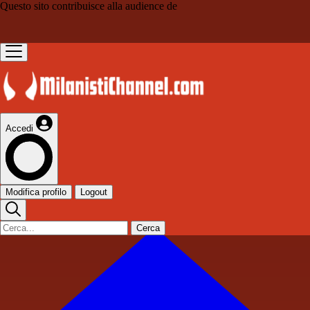
Questo sito contribuisce alla audience de
Accedi
Modifica profilo
Logout
Cerca