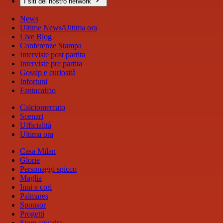
I siti del nostro network
News
Ultime News/Ultima ora
Live Blog
Conferenze Stampa
Interviste post partita
Interviste pre partita
Gossip e curiosità
Infortuni
Fantacalcio
Calciomercato
Scenari
Ufficialità
Ultima ora
Casa Milan
Glorie
Personaggi spicco
Maglia
Inni e cori
Palmares
Sponsor
Progetti
Store squadra