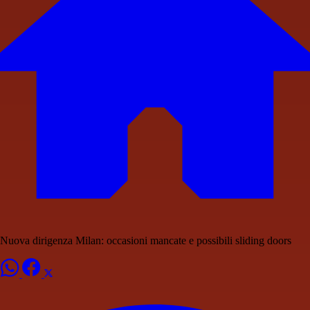
Nuova dirigenza Milan: occasioni mancate e possibili sliding doors