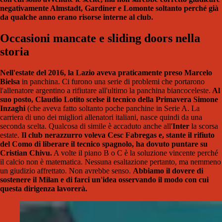
negativamente Almstadt, Gardiner e Lomonte soltanto perché già
da qualche anno erano risorse interne al club.
Occasioni mancate e sliding doors nella
storia
Nell'estate del 2016, la Lazio aveva praticamente preso Marcelo
Bielsa
in panchina. Ci furono una serie di problemi che portarono
l'allenatore argentino a rifiutare all'ultimo la panchina biancoceleste.
Al
suo posto, Claudio Lotito scelse il tecnico della Primavera Simone
Inzaghi
(che aveva fatto soltanto poche panchine in Serie A. La
carriera di uno dei migliori allenatori italiani, nasce quindi da una
seconda scelta. Qualcosa di simile è accaduto anche all'
Inter
la scorsa
estate.
Il club nerazzurro voleva Cesc Fabregas e, stante il rifiuto
del Como di liberare il tecnico spagnolo, ha dovuto puntare su
Cristian Chivu.
A volte il piano B o C è la soluzione vincente perché
il calcio non è matematica. Nessuna esaltazione pertanto, ma nemmeno
un giudizio affrettato. Non avrebbe senso.
Abbiamo il dovere di
sostenere il Milan e di farci un'idea osservando il modo con cui
questa dirigenza lavorerà.