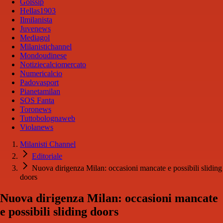
Golssip
Hellas1903
Ilmilanista
Juvenews
Mediagol
Milanistichannel
Mondoudinese
Notiziecalciomercato
Numericalcio
Padovasport
Pianetamilan
SOS Fanta
Toronews
Tuttobolognaweb
Violanews
Milanisti Channel
Editoriale
Nuova dirigenza Milan: occasioni mancate e possibili sliding
doors
Nuova dirigenza Milan: occasioni mancate
e possibili sliding doors