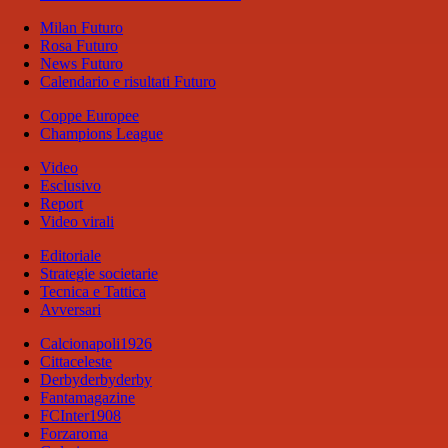
Milan Futuro
Rosa Futuro
News Futuro
Calendario e risultati Futuro
Coppe Europee
Champions League
Video
Esclusivo
Report
Video virali
Editoriale
Strategie societarie
Tecnica e Tattica
Avversari
Calcionapoli1926
Cittaceleste
Derbyderbyderby
Fantamagazine
FCInter1908
Forzaroma