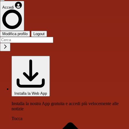
Accedi
Modifica profilo
Logout
Installa la Web App
Installa la nostra App gratuita e accedi più velocemente alle
notizie
Tocca