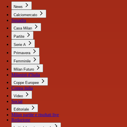
News
Calciomercato
Squadra
Casa Milan
Partite
Serie A
Primavera
Femminile
Milan Futuro
Milanisti d'Italia
Coppe Europee
Coppa italia
Video
Social
Editoriale
Milan partite e risultati live
Redazione