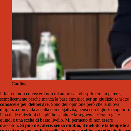
Cardinale
Il fatto di non conoscerli non mi autorizza ad esprimere un parere,
semplicemente perché manca la base empirica per un giudizio sensato:
conoscere per deliberare.
Sono dell'opinione però che la nuova
dirigenza non vada accolta con negatività, bensì con il giusto supporto.
Una delle obiezioni che più ho sentito è la seguente: c'erano già e
quindi è una scelta di basso livello. Mi permetto di non essere
d'accordo.
Si può discutere, senza dubbio, il metodo e la tempistica
con cui sono avvenute le scelte, ma non sarebbe corretto giudicare