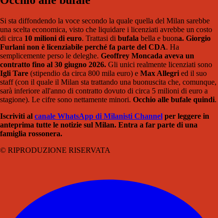
Si sta diffondendo la voce secondo la quale quella del Milan sarebbe
una scelta economica, visto che liquidare i licenziati avrebbe un costo
di circa
10 milioni di euro
. Trattasi di
bufala
bella e buon
a. Giorgio
Furlani non è licenziabile perché fa parte del CDA
. Ha
semplicemente perso le deleghe.
Geoffrey Moncada aveva un
contratto fino al 30 giugno 2026.
Gli unici realmente licenziati sono
Igli Tare
(stipendio da circa 800 mila euro) e
Max Allegri
ed il suo
staff (con il quale il Milan sta trattando una buonuscita che, comunque,
sarà inferiore all'anno di contratto dovuto di circa 5 milioni di euro a
stagione). Le cifre sono nettamente minori.
Occhio alle bufale quindi
.
Iscriviti al
canale WhatsApp di Milanisti Channel
per leggere in
anteprima tutte le notizie sul Milan. Entra a far parte di una
famiglia rossonera.
© RIPRODUZIONE RISERVATA