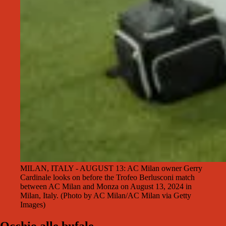
MILAN, ITALY - AUGUST 13: AC Milan owner Gerry
Cardinale looks on before the Trofeo Berlusconi match
between AC Milan and Monza on August 13, 2024 in
Milan, Italy. (Photo by AC Milan/AC Milan via Getty
Images)
Occhio alle bufale