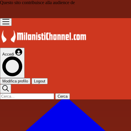
Questo sito contribuisce alla audience de
Accedi
Modifica profilo
Logout
Cerca