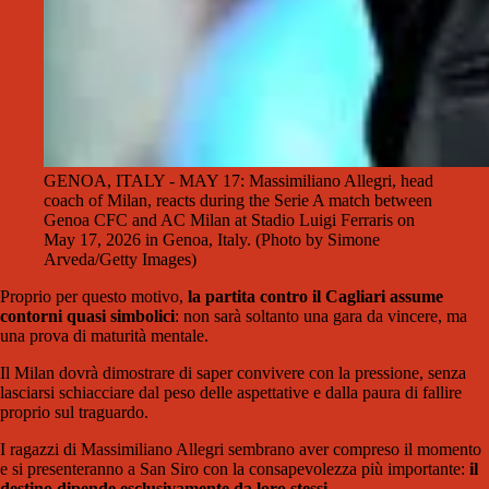
GENOA, ITALY - MAY 17: Massimiliano Allegri, head
coach of Milan, reacts during the Serie A match between
Genoa CFC and AC Milan at Stadio Luigi Ferraris on
May 17, 2026 in Genoa, Italy. (Photo by Simone
Arveda/Getty Images)
Proprio per questo motivo,
la partita contro il Cagliari assume
contorni quasi simbolici
: non sarà soltanto una gara da vincere, ma
una prova di maturità mentale.
Il Milan dovrà dimostrare di saper convivere con la pressione, senza
lasciarsi schiacciare dal peso delle aspettative e dalla paura di fallire
proprio sul traguardo.
I ragazzi di
Massimiliano Allegri
sembrano aver compreso il momento
e si presenteranno a San Siro con la consapevolezza più importante:
il
destino dipende esclusivamente da loro stessi
.