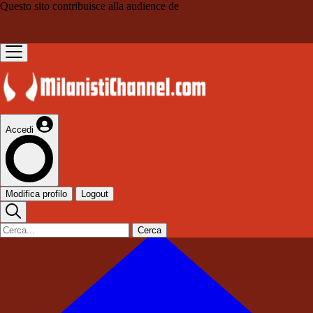
Questo sito contribuisce alla audience de
Accedi
Modifica profilo
Logout
Cerca