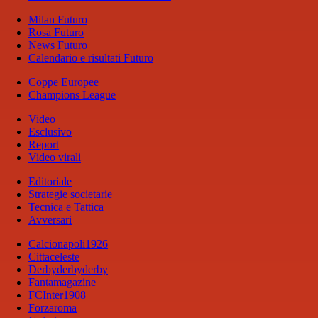
Milan Futuro
Rosa Futuro
News Futuro
Calendario e risultati Futuro
Coppe Europee
Champions League
Video
Esclusivo
Report
Video virali
Editoriale
Strategie societarie
Tecnica e Tattica
Avversari
Calcionapoli1926
Cittaceleste
Derbyderbyderby
Fantamagazine
FCInter1908
Forzaroma