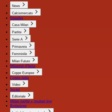
News
Calciomercato
Squadra
Casa Milan
Partite
Serie A
Primavera
Femminile
Milan Futuro
Milanisti d'Italia
Coppe Europee
Coppa italia
Video
Social
Editoriale
Milan partite e risultati live
Redazione