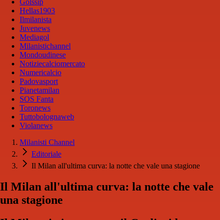
Golssip
Hellas1903
Ilmilanista
Juvenews
Mediagol
Milanistichannel
Mondoudinese
Notiziecalciomercato
Numericalcio
Padovasport
Pianetamilan
SOS Fanta
Toronews
Tuttobolognaweb
Violanews
Milanisti Channel
Editoriale
Il Milan all'ultima curva: la notte che vale una stagione
Il Milan all'ultima curva: la notte che vale
una stagione