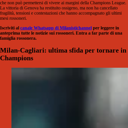
che non può permettersi di vivere ai margini della Champions League.
La vittoria di Genova ha restituito ossigeno, ma non ha cancellato
fragilità, tensioni e contestazioni che hanno accompagnato gli ultimi
mesi rossoneri.
Iscriviti al
canale Whatsapp di Milanistichannel
per leggere in
anteprima tutte le notizie sui rossoneri. Entra a far parte di una
famiglia rossonera.
Milan-Cagliari: ultima sfida per tornare in
Champions