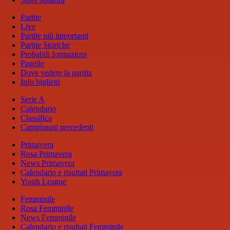
Partite
Live
Partite più importanti
Partite Storiche
Probabili formazioni
Pagelle
Dove vedere la partita
Info biglietti
Serie A
Calendario
Classifica
Campionati precedenti
Primavera
Rosa Primavera
News Primavera
Calendario e risultati Primavera
Youth League
Femminile
Rosa Femminile
News Femminile
Calendario e risultati Femminile