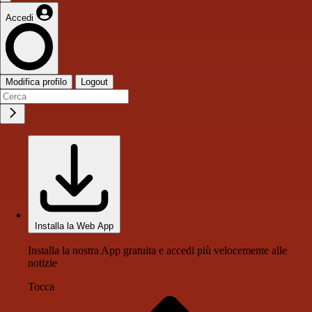
Accedi
Modifica profilo
Logout
Installa la Web App
Installa la nostra App gratuita e accedi più velocemente alle
notizie
Tocca