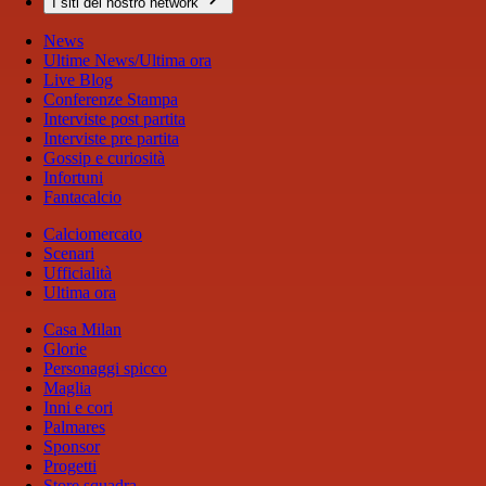
I siti del nostro network
News
Ultime News/Ultima ora
Live Blog
Conferenze Stampa
Interviste post partita
Interviste pre partita
Gossip e curiosità
Infortuni
Fantacalcio
Calciomercato
Scenari
Ufficialità
Ultima ora
Casa Milan
Glorie
Personaggi spicco
Maglia
Inni e cori
Palmares
Sponsor
Progetti
Store squadra