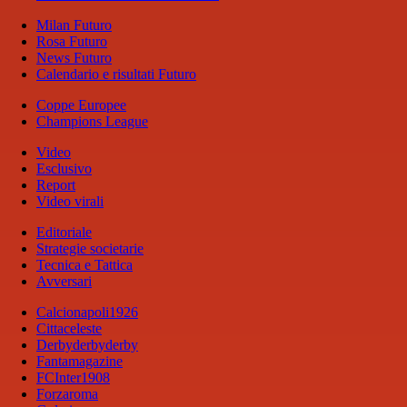
Milan Futuro
Rosa Futuro
News Futuro
Calendario e risultati Futuro
Coppe Europee
Champions League
Video
Esclusivo
Report
Video virali
Editoriale
Strategie societarie
Tecnica e Tattica
Avversari
Calcionapoli1926
Cittaceleste
Derbyderbyderby
Fantamagazine
FCInter1908
Forzaroma