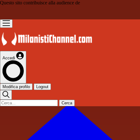
Questo sito contribuisce alla audience de
Accedi
Modifica profilo
Logout
Cerca