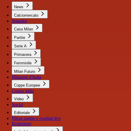
News
Calciomercato
Squadra
Casa Milan
Partite
Serie A
Primavera
Femminile
Milan Futuro
Milanisti d'Italia
Coppe Europee
Coppa italia
Video
Social
Editoriale
Milan partite e risultati live
Redazione