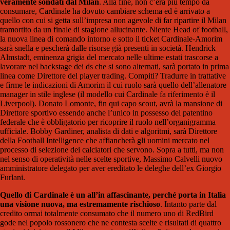
veramente sondati dal Milan
. Alla fine, non c’era più tempo da
consumare, Cardinale ha dovuto cambiare schema ed è arrivato a
quello con cui si getta sull’impresa non agevole di far ripartire il Milan
tramortito da un finale di stagione allucinante. Niente Head of football,
la nuova linea di comando intorno e sotto il ticket Cardinale-Amorim
sarà snella e pescherà dalle risorse già presenti in società. Hendrick
Almstadt, eminenza grigia del mercato nelle ultime estati trascorse a
lavorare nel backstage dei ds che si sono alternati, sarà portato in prima
linea come Direttore del player trading. Compiti? Tradurre in trattative
e firme le indicazioni di Amorim il cui ruolo sarà quello dell’allenatore
manager in stile inglese (il modello cui Cardinale fa riferimento è il
Liverpool). Donato Lomonte, fin qui capo scout, avrà la mansione di
Direttore sportivo essendo anche l’unico in possesso del patentino
federale che è obbligatorio per ricoprire il ruolo nell’organigramma
ufficiale. Bobby Gardiner, analista di dati e algoritmi, sarà Direttore
della Football Intelligence che affiancherà gli uomini mercato nel
processo di selezione dei calciatori che servono. Sopra a tutti, ma non
nel senso di operatività nelle scelte sportive, Massimo Calvelli nuovo
amministratore delegato per aver ereditato le deleghe dell’ex Giorgio
Furlani.
Quello di Cardinale è un all’in affascinante, perché porta in Italia
una visione nuova, ma estremamente rischioso
. Intanto parte dal
credito ormai totalmente consumato che il numero uno di RedBird
gode nel popolo rossonero che ne contesta scelte e risultati di quattro