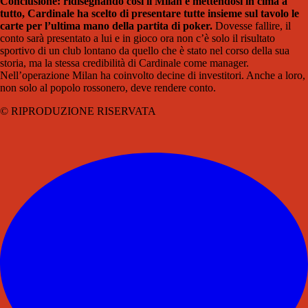
Conclusione: ridisegnando così il Milan e mettendosi in cima a
tutto, Cardinale ha scelto di presentare tutte insieme sul tavolo le
carte per l’ultima mano della partita di poker.
Dovesse fallire, il
conto sarà presentato a lui e in gioco ora non c’è solo il risultato
sportivo di un club lontano da quello che è stato nel corso della sua
storia, ma la stessa credibilità di Cardinale come manager.
Nell’operazione Milan ha coinvolto decine di investitori. Anche a loro,
non solo al popolo rossonero, deve rendere conto.
© RIPRODUZIONE RISERVATA