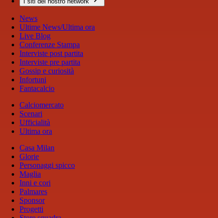
I siti del nostro network
News
Ultime News/Ultima ora
Live Blog
Conferenze Stampa
Interviste post partita
Interviste pre partita
Gossip e curiosità
Infortuni
Fantacalcio
Calciomercato
Scenari
Ufficialità
Ultima ora
Casa Milan
Glorie
Personaggi spicco
Maglia
Inni e cori
Palmares
Sponsor
Progetti
Store squadra