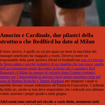
Amorim e Cardinale, due pilastri della
struttura che RedBird ha dato al Milan
Il terzo, invece, è quello su cui per quasi un mese la macchina del
manager americano ha viaggiato a vuoto. Doveva essere un
responsabile della parte sportiva (Head of football) ma
non si è trovata
la figura adatta o perché portatrice di un modello che non piace, quello
dell’accentramento totale dei poteri richiesto dal ct austriaco Ralf
Rangnick (il Milan ha smesso di cercarlo dopo il primo contatto),
oppure per l’impossibilità di arrivarci fuori tempo massimo come nel
caso di Markus Krosche e Timmo Hardung
per strappare i quali si
sarebbe dovuto versare indennizzo all’Eintracht Francoforte. Cardinale
ha detto no, anche se non deve sorprendere che i tedeschi non abbiano
voluto azzerare i propri quadri a metà giugno.
Altri nomi sono entrati nel circolo a vario titolo, nemmeno tutti