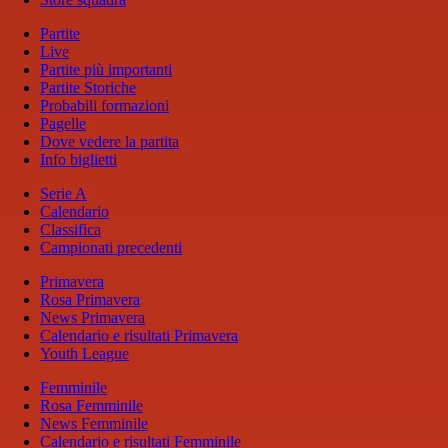
Partite
Live
Partite più importanti
Partite Storiche
Probabili formazioni
Pagelle
Dove vedere la partita
Info biglietti
Serie A
Calendario
Classifica
Campionati precedenti
Primavera
Rosa Primavera
News Primavera
Calendario e risultati Primavera
Youth League
Femminile
Rosa Femminile
News Femminile
Calendario e risultati Femminile