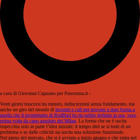
a cura di Giovanni Capuano per Panorama.it -
Venti giorni trascorsi tra rumors, indiscrezioni senza fondamento, ma
anche un giro del mondo di
incontri e call per provare a dare forma a
quella che il proprietario di RedBird ha da subito definito la sua, vera,
prima volta da capo assoluto del Milan
. La forma che ne è uscita
rispecchia solo in parte l’idea iniziale; il tempo dirà se si tratti di un
problema o se dalle criticità sia uscita una soluzione funzionale.
Nel pieno del mercato, che si è avviato a inizio giugno e che entra nel