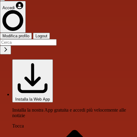
Accedi
Modifica profilo
Logout
Installa la Web App
Installa la nostra App gratuita e accedi più velocemente alle
notizie
Tocca