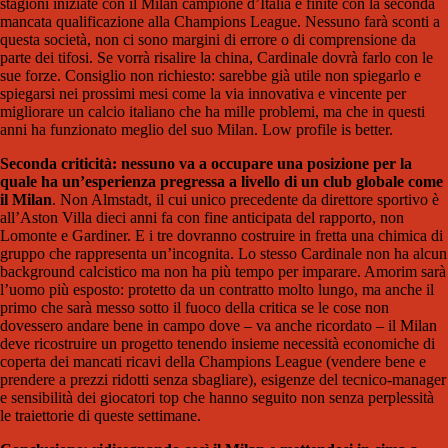
stagioni iniziate con il Milan campione d’Italia e finite con la seconda
mancata qualificazione alla Champions League. Nessuno farà sconti a
questa società, non ci sono margini di errore o di comprensione da
parte dei tifosi. Se vorrà risalire la china, Cardinale dovrà farlo con le
sue forze. Consiglio non richiesto: sarebbe già utile non spiegarlo e
spiegarsi nei prossimi mesi come la via innovativa e vincente per
migliorare un calcio italiano che ha mille problemi, ma che in questi
anni ha funzionato meglio del suo Milan. Low profile is better.
Seconda criticità: nessuno va a occupare una posizione per la
quale ha un’esperienza pregressa a livello di un club globale come
il Milan
. Non Almstadt, il cui unico precedente da direttore sportivo è
all’Aston Villa dieci anni fa con fine anticipata del rapporto, non
Lomonte e Gardiner. E i tre dovranno costruire in fretta una chimica di
gruppo che rappresenta un’incognita. Lo stesso Cardinale non ha alcun
background calcistico ma non ha più tempo per imparare. Amorim sarà
l’uomo più esposto: protetto da un contratto molto lungo, ma anche il
primo che sarà messo sotto il fuoco della critica se le cose non
dovessero andare bene in campo dove – va anche ricordato – il Milan
deve ricostruire un progetto tenendo insieme necessità economiche di
coperta dei mancati ricavi della Champions League (vendere bene e
prendere a prezzi ridotti senza sbagliare), esigenze del tecnico-manager
e sensibilità dei giocatori top che hanno seguito non senza perplessità
le traiettorie di queste settimane.