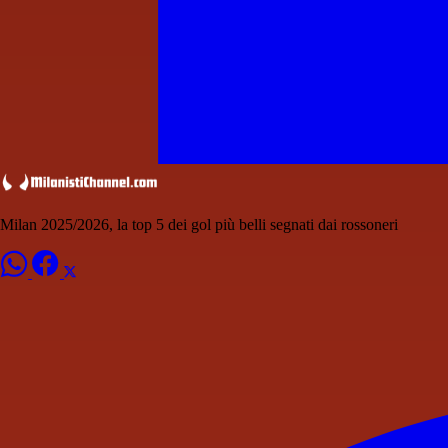
Milan 2025/2026, la top 5 dei gol più belli segnati dai rossoneri