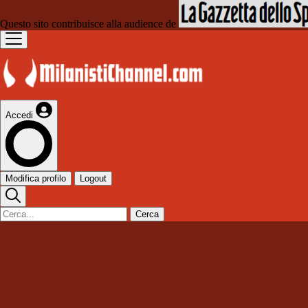
Questo sito contribuisce alla audience de
Accedi
Modifica profilo
Logout
Cerca