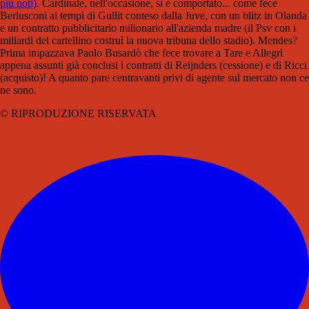
più noti)
. Cardinale, nell'occasione, si è comportato... come fece
Berlusconi ai tempi di Gullit conteso dalla Juve, con un blitz in Olanda
e un contratto pubblicitario milionario all'azienda madre (il Psv con i
miliardi del cartellino costruì la nuova tribuna dello stadio). Mendes?
Prima impazzava Paolo Busardò che fece trovare a Tare e Allegri
appena assunti già conclusi i contratti di Reijnders (cessione) e di Ricci
(acquisto)! A quanto pare centravanti privi di agente sul mercato non ce
ne sono.
© RIPRODUZIONE RISERVATA