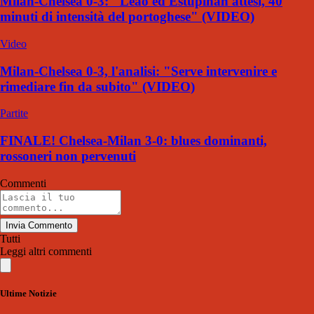
Milan-Chelsea 0-3: "Leao ed Estupinan attesi, 40
minuti di intensità del portoghese" (VIDEO)
Video
Milan-Chelsea 0-3, l'analisi: "Serve intervenire e
rimediare fin da subito" (VIDEO)
Partite
FINALE! Chelsea-Milan 3-0: blues dominanti,
rossoneri non pervenuti
Commenti
Invia Commento
Tutti
Leggi altri commenti
Ultime Notizie