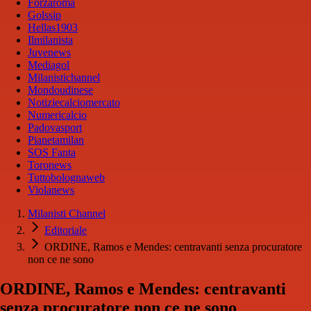
Forzaroma
Golssip
Hellas1903
Ilmilanista
Juvenews
Mediagol
Milanistichannel
Mondoudinese
Notiziecalciomercato
Numericalcio
Padovasport
Pianetamilan
SOS Fanta
Toronews
Tuttobolognaweb
Violanews
Milanisti Channel
Editoriale
ORDINE, Ramos e Mendes: centravanti senza procuratore
non ce ne sono
ORDINE, Ramos e Mendes: centravanti
senza procuratore non ce ne sono