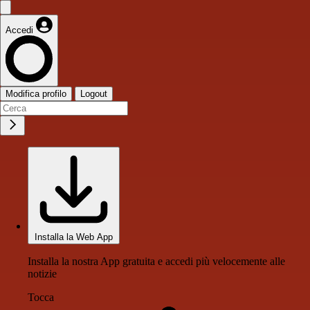
Accedi
Modifica profilo
Logout
Installa la Web App
Installa la nostra App gratuita e accedi più velocemente alle
notizie
Tocca