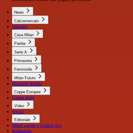
News
Calciomercato
Squadra
Casa Milan
Partite
Serie A
Primavera
Femminile
Milan Futuro
Milanisti d'Italia
Coppe Europee
Coppa italia
Video
Social
Editoriale
Milan partite e risultati live
Redazione