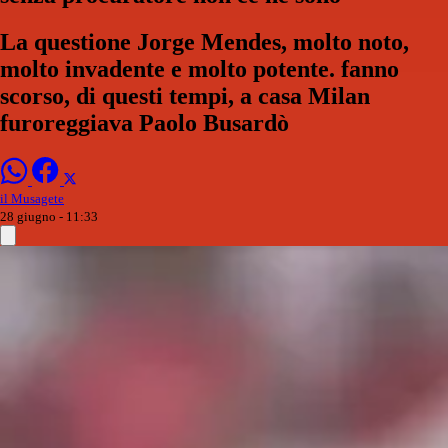
La questione Jorge Mendes, molto noto,
molto invadente e molto potente. fanno
scorso, di questi tempi, a casa Milan
furoreggiava Paolo Busardò
il Musagete
28 giugno - 11:33