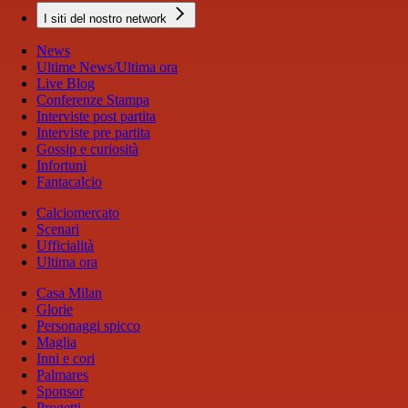
I siti del nostro network
News
Ultime News/Ultima ora
Live Blog
Conferenze Stampa
Interviste post partita
Interviste pre partita
Gossip e curiosità
Infortuni
Fantacalcio
Calciomercato
Scenari
Ufficialità
Ultima ora
Casa Milan
Glorie
Personaggi spicco
Maglia
Inni e cori
Palmares
Sponsor
Progetti