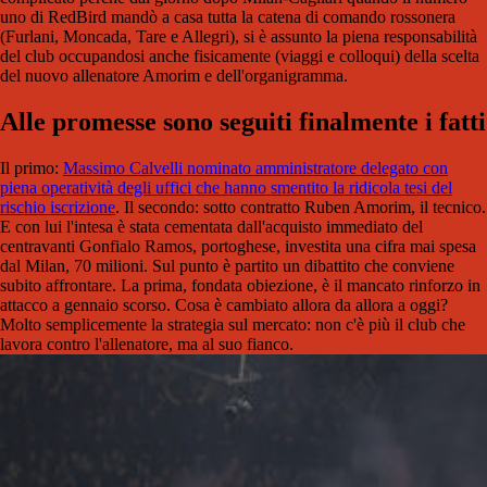
uno di RedBird mandò a casa tutta la catena di comando rossonera
(Furlani, Moncada, Tare e Allegri), si è assunto la piena responsabilità
del club occupandosi anche fisicamente (viaggi e colloqui) della scelta
del nuovo allenatore Amorim e dell'organigramma.
Alle promesse sono seguiti finalmente i fatti
Il primo:
Massimo Calvelli nominato amministratore delegato con
piena operatività degli uffici che hanno smentito la ridicola tesi del
rischio iscrizione
. Il secondo: sotto contratto Ruben Amorim, il tecnico.
E con lui l'intesa è stata cementata dall'acquisto immediato del
centravanti Gonfialo Ramos, portoghese, investita una cifra mai spesa
dal Milan, 70 milioni. Sul punto è partito un dibattito che conviene
subito affrontare. La prima, fondata obiezione, è il mancato rinforzo in
attacco a gennaio scorso. Cosa è cambiato allora da allora a oggi?
Molto semplicemente la strategia sul mercato: non c'è più il club che
lavora contro l'allenatore, ma al suo fianco.