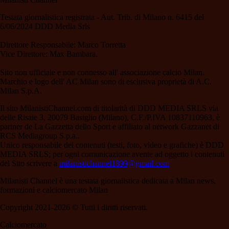
Testata giornalistica registrata - Aut. Trib. di Milano n. 6415 del
6/06/2024 DDD Media Srls
Direttore Responsabile: Marco Torretta
Vice Direttore: Max Bambara.
Sito non ufficiale e non connesso all' associazione calcio Milan.
Marchio e logo dell' AC Milan sono di esclusiva proprietà di A.C.
Milan S.p.A.
Il sito MilanistiChannel.com di titolarità di DDD MEDIA SRLS via
delle Risaie 3, 20079 Basiglio (Milano), C.F./P.IVA 10837110963, è
partner de La Gazzetta dello Sport e affiliato al network Gazzanet di
RCS Mediagroup S.p.a..
Unico responsabile dei contenuti (testi, foto, video e grafiche) è DDD
MEDIA SRLS; per ogni comunicazione avente ad oggetto i contenuti
del Sito scrivere a
milanistichannel1899@gmail.com
Milanisti Channel è una testata giornalistica dedicata a Milan news,
formazioni e calciomercato Milan
Copyright 2021-2026 © Tutti i diritti riservati.
Calciomercato