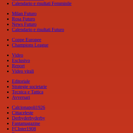
Calendario e risultati Femminile
Milan Futuro
Rosa Futuro
News Futuro
Calendario e risultati Futuro
Coppe Europee
Champions League
Video
Esclusivo
Report
Video virali
Editoriale
Strategie societarie
Tecnica e Tattica
Avversari
Calcionapoli1926
Cittaceleste
Derbyderbyderby
Fantamagazine
FCInter1908