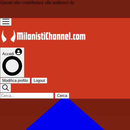
Questo sito contribuisce alla audience de
Accedi
Modifica profilo
Logout
Cerca