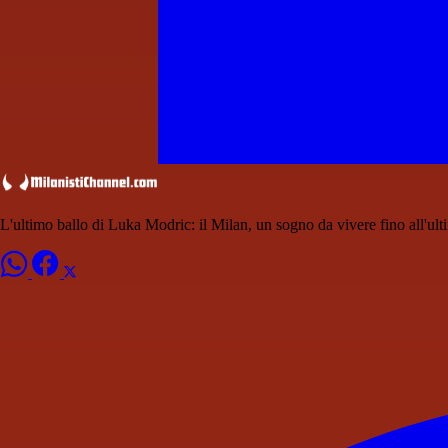
L'ultimo ballo di Luka Modric: il Milan, un sogno da vivere fino all'ul