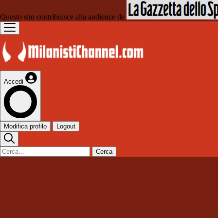
Questo sito contribuisce alla audience de
Accedi
Modifica profilo
Logout
Cerca