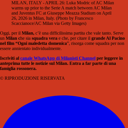
MILAN, ITALY - APRIL 26: Luka Modric of AC Milan
warms up prior to the Serie A match between AC Milan
and Juventus FC at Giuseppe Meazza Stadium on April
26, 2026 in Milan, Italy. (Photo by Francesco
Scaccianoce/AC Milan via Getty Images)
Oggi, per il
Milan,
c’è una difficilissima partita che vale tanto. Serve
un
Milan c
he sia
squadra vera
e che, per citare il
grande Al Pacino
nel film “Ogni maledetta domenica
”, risorga come squadra per non
essere annientato individualmente.
Iscriviti al
canale WhatsApp di Milanisti Channel
per leggere in
anteprima tutte le notizie sul Milan. Entra a far parte di una
famiglia rossonera.
© RIPRODUZIONE RISERVATA