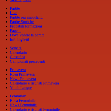
Partite
Live
Partite più importanti
Partite Storiche
Probabili formazioni
Pagelle
Dove vedere la partita
Info biglietti
Serie A
Calendario
Classifica
Campionati precedenti
Primavera
Rosa Primavera
News Primavera
Calendario e risultati Primavera
Youth League
Femminile
Rosa Femminile
News Femminile
Calendario e risultati Femminile