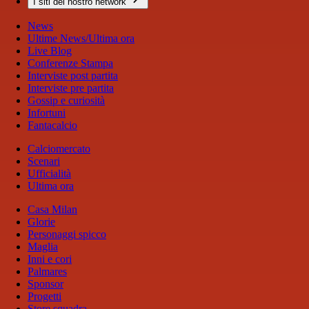
I siti del nostro network
News
Ultime News/Ultima ora
Live Blog
Conferenze Stampa
Interviste post partita
Interviste pre partita
Gossip e curiosità
Infortuni
Fantacalcio
Calciomercato
Scenari
Ufficialità
Ultima ora
Casa Milan
Glorie
Personaggi spicco
Maglia
Inni e cori
Palmares
Sponsor
Progetti
Store squadra