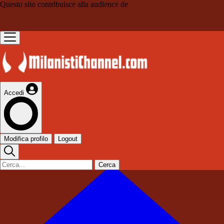
Questo sito contribuisce alla audience de
Accedi
Modifica profilo
Logout
Cerca