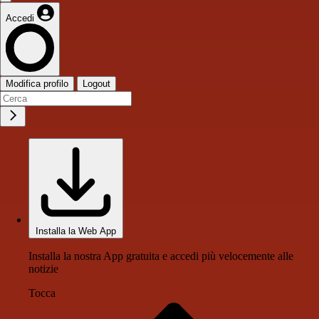
Accedi
Modifica profilo
Logout
Installa la Web App
Installa la nostra App gratuita e accedi più velocemente alle
notizie
Tocca