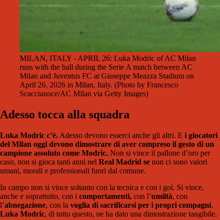
MILAN, ITALY - APRIL 26: Luka Modric of AC Milan
runs with the ball during the Serie A match between AC
Milan and Juventus FC at Giuseppe Meazza Stadium on
April 26, 2026 in Milan, Italy. (Photo by Francesco
Scaccianoce/AC Milan via Getty Images)
Adesso tocca alla squadra
Luka Modric c’è.
Adesso devono esserci anche gli altri. E
i giocatori
del Milan oggi devono dimostrare di aver compreso il gesto di un
campione assoluto come Modric.
Non si vince il pallone d’oro per
caso, non si gioca tanti anni nel
Real Madrid se
non ci sono valori
umani, morali e professionali fuori dal comune.
In campo non si vince soltanto con la tecnica e con i gol. Si vince,
anche e soprattutto, con i
comportamenti,
con l’
umiltà
, con
l’
abnegazione
, con la
voglia di sacrificarsi per i propri compagni
.
Luka Modric
, di tutto questo, ne ha dato una dimostrazione tangibile.