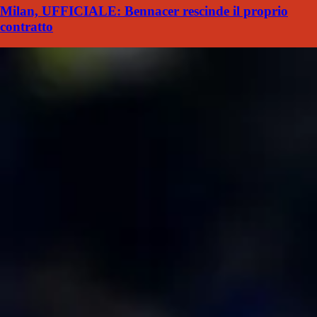
Milan, UFFICIALE: Bennacer rescinde il proprio
contratto