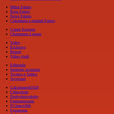
Milan Futuro
Rosa Futuro
News Futuro
Calendario e risultati Futuro
Coppe Europee
Champions League
Video
Esclusivo
Report
Video virali
Editoriale
Strategie societarie
Tecnica e Tattica
Avversari
Calcionapoli1926
Cittaceleste
Derbyderbyderby
Fantamagazine
FCInter1908
Forzaroma