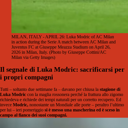
MILAN, ITALY - APRIL 26: Luka Modric of AC Milan
in action during the Serie A match between AC Milan and
Juventus FC at Giuseppe Meazza Stadium on April 26,
2026 in Milan, Italy. (Photo by Giuseppe Cottini/AC
Milan via Getty Images)
Il segnale di Luka Modric: sacrificarsi per
i propri compagni
Tutti – soltanto due settimane fa – davano per chiusa la
stagione di
Luka Modric
con la maglia rossonera perché la frattura allo zigomo
richiedeva e richiede dei tempi naturali per un corretto recupero. Ed
invece
Modric,
nonostante un Mondiale alle porte – peraltro l’ultimo
per lui – ieri pomeriggio
si è messo una mascherina ed è sceso in
campo al fianco dei suoi compagni.