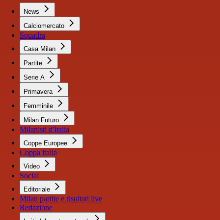
News
Calciomercato
Squadra
Casa Milan
Partite
Serie A
Primavera
Femminile
Milan Futuro
Milanisti d'Italia
Coppe Europee
Coppa italia
Video
Social
Editoriale
Milan partite e risultati live
Redazione