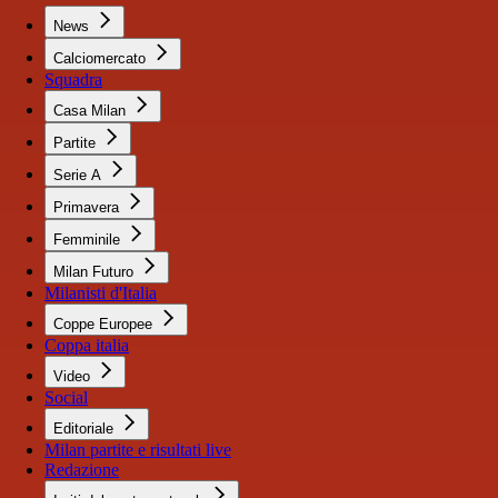
News
Calciomercato
Squadra
Casa Milan
Partite
Serie A
Primavera
Femminile
Milan Futuro
Milanisti d'Italia
Coppe Europee
Coppa italia
Video
Social
Editoriale
Milan partite e risultati live
Redazione