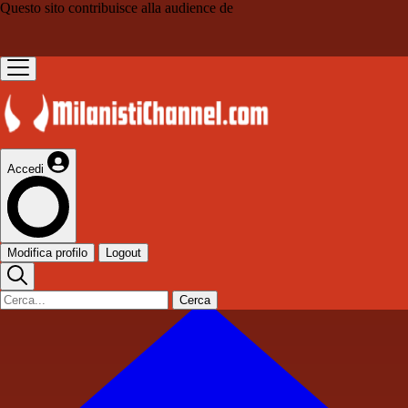
Questo sito contribuisce alla audience de
Accedi
Modifica profilo
Logout
Cerca