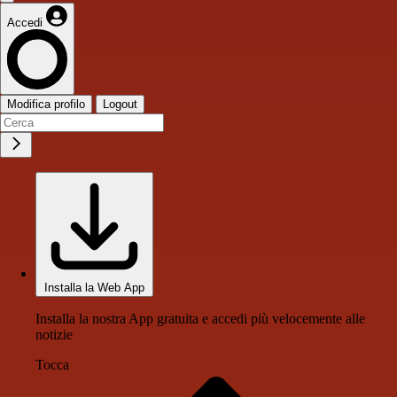
Accedi
Modifica profilo
Logout
Installa la Web App
Installa la nostra App gratuita e accedi più velocemente alle
notizie
Tocca