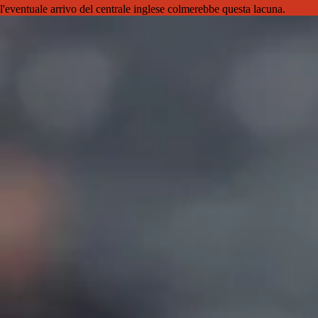
l'eventuale arrivo del centrale inglese colmerebbe questa lacuna.