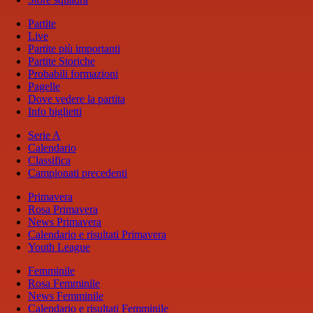
Partite
Live
Partite più importanti
Partite Storiche
Probabili formazioni
Pagelle
Dove vedere la partita
Info biglietti
Serie A
Calendario
Classifica
Campionati precedenti
Primavera
Rosa Primavera
News Primavera
Calendario e risultati Primavera
Youth League
Femminile
Rosa Femminile
News Femminile
Calendario e risultati Femminile