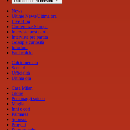
I siti del nostro network
News
Ultime News/Ultima ora
Live Blog
Conferenze Stampa
Interviste post partita
Interviste pre partita
Gossip e curiosità
Infortuni
Fantacalcio
Calciomercato
Scenari
Ufficialità
Ultima ora
Casa Milan
Glorie
Personaggi spicco
Maglia
Inni e cori
Palmares
Sponsor
Progetti
Store squadra