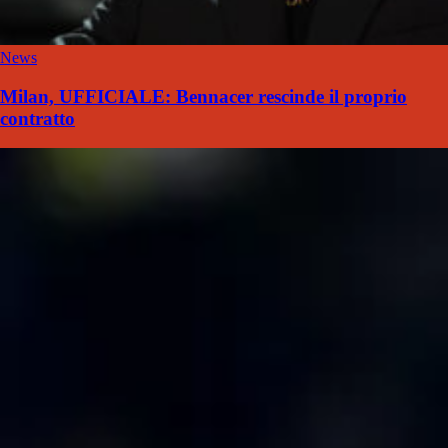
News
Milan, UFFICIALE: Bennacer rescinde il proprio
contratto