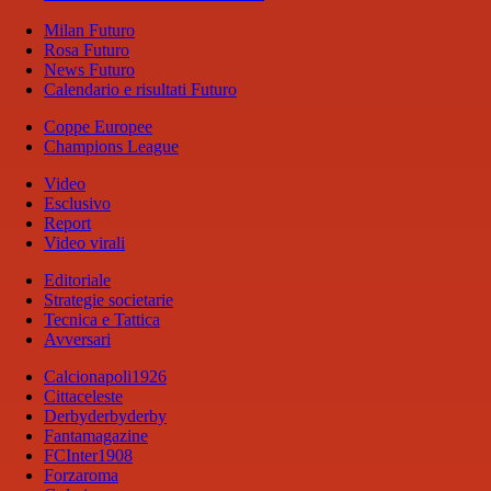
Milan Futuro
Rosa Futuro
News Futuro
Calendario e risultati Futuro
Coppe Europee
Champions League
Video
Esclusivo
Report
Video virali
Editoriale
Strategie societarie
Tecnica e Tattica
Avversari
Calcionapoli1926
Cittaceleste
Derbyderbyderby
Fantamagazine
FCInter1908
Forzaroma