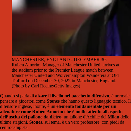
MANCHESTER, ENGLAND - DECEMBER 30:
Ruben Amorim, Manager of Manchester United, arrives at
the stadium prior to the Premier League match between
Manchester United and Wolverhampton Wanderers at Old
Trafford on December 30, 2025 in Manchester, England.
(Photo by Carl Recine/Getty Images)
Quando si parla di
alzare il livello nel pacchetto difensivo
, è normale
pensare a giocatori come
Stones
che hanno questo lignaggio tecnico. Il
difensore inglese, inoltre, è un
elemento fondamentale per un
allenatore come Ruben Amorim che è molto attento all'aspetto
dell’uscita del pallone da dietro,
un tallone d'Achille del
Milan
delle
ultime stagioni.
Stones
, sul tema, è un vero professore, con piedi da
centrocampista.